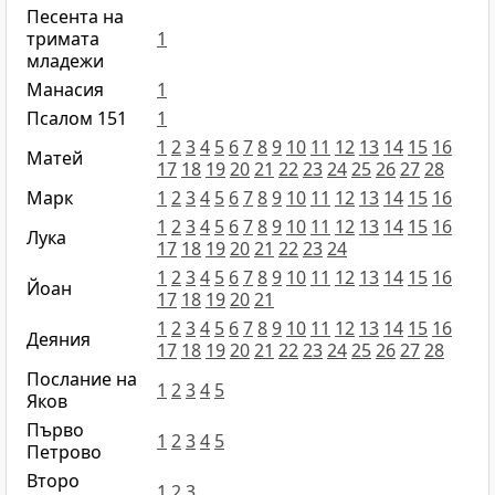
Песента на
тримата
1
младежи
Манасия
1
Псалом 151
1
1
2
3
4
5
6
7
8
9
10
11
12
13
14
15
16
Матей
17
18
19
20
21
22
23
24
25
26
27
28
Марк
1
2
3
4
5
6
7
8
9
10
11
12
13
14
15
16
1
2
3
4
5
6
7
8
9
10
11
12
13
14
15
16
Лука
17
18
19
20
21
22
23
24
1
2
3
4
5
6
7
8
9
10
11
12
13
14
15
16
Йоан
17
18
19
20
21
1
2
3
4
5
6
7
8
9
10
11
12
13
14
15
16
Деяния
17
18
19
20
21
22
23
24
25
26
27
28
Послание на
1
2
3
4
5
Яков
Първо
1
2
3
4
5
Петрово
Второ
1
2
3