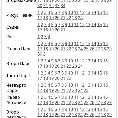
Второзаконие
17
18
19
20
21
22
23
24
25
26
27
28
29
30
31
32
33
34
1
2
3
4
5
6
7
8
9
10
11
12
13
14
15
16
Иисус Навин
17
18
19
20
21
22
23
24
1
2
3
4
5
6
7
8
9
10
11
12
13
14
15
16
Съдии
17
18
19
20
21
Рут
1
2
3
4
1
2
3
4
5
6
7
8
9
10
11
12
13
14
15
16
Първо Царе
17
18
19
20
21
22
23
24
25
26
27
28
29
30
31
1
2
3
4
5
6
7
8
9
10
11
12
13
14
15
16
Второ Царе
17
18
19
20
21
22
23
24
1
2
3
4
5
6
7
8
9
10
11
12
13
14
15
16
Трето Царе
17
18
19
20
21
22
Четвърто
1
2
3
4
5
6
7
8
9
10
11
12
13
14
15
16
Царе
17
18
19
20
21
22
23
24
25
Първо
1
2
3
4
5
6
7
8
9
10
11
12
13
14
15
16
Летописи
17
18
19
20
21
22
23
24
25
26
27
28
29
1
2
3
4
5
6
7
8
9
10
11
12
13
14
15
16
Второ
17
18
19
20
21
22
23
24
25
26
27
28
29
Летописи