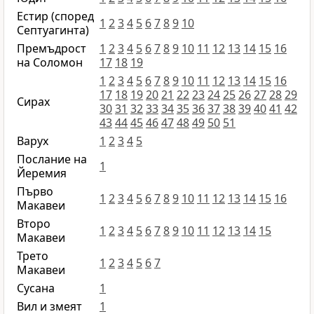
Естир (според
1
2
3
4
5
6
7
8
9
10
Септуагинта)
Премъдрост
1
2
3
4
5
6
7
8
9
10
11
12
13
14
15
16
на Соломон
17
18
19
1
2
3
4
5
6
7
8
9
10
11
12
13
14
15
16
17
18
19
20
21
22
23
24
25
26
27
28
29
Сирах
30
31
32
33
34
35
36
37
38
39
40
41
42
43
44
45
46
47
48
49
50
51
Варух
1
2
3
4
5
Послание на
1
Йеремия
Първо
1
2
3
4
5
6
7
8
9
10
11
12
13
14
15
16
Макавеи
Второ
1
2
3
4
5
6
7
8
9
10
11
12
13
14
15
Макавеи
Трето
1
2
3
4
5
6
7
Макавеи
Сусана
1
Вил и змеят
1