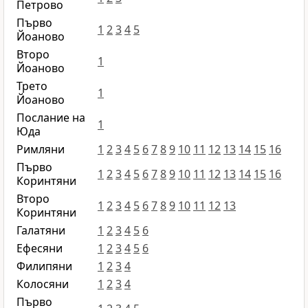
Петрово
Първо
1
2
3
4
5
Йоаново
Второ
1
Йоаново
Трето
1
Йоаново
Послание на
1
Юда
Римляни
1
2
3
4
5
6
7
8
9
10
11
12
13
14
15
16
Първо
1
2
3
4
5
6
7
8
9
10
11
12
13
14
15
16
Коринтяни
Второ
1
2
3
4
5
6
7
8
9
10
11
12
13
Коринтяни
Галатяни
1
2
3
4
5
6
Ефесяни
1
2
3
4
5
6
Филипяни
1
2
3
4
Колосяни
1
2
3
4
Първо