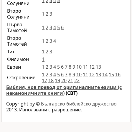
1
2
3
4
5
Солуняни
Второ
1
2
3
Солуняни
Първо
1
2
3
4
5
6
Тимотей
Второ
1
2
3
4
Тимотей
Тит
1
2
3
Филимон
1
Евреи
1
2
3
4
5
6
7
8
9
10
11
12
13
1
2
3
4
5
6
7
8
9
10
11
12
13
14
15
16
Откровение
17
18
19
20
21
22
Библия, нов превод от оригиналните езици (с
неканоничните книги)
(CBT)
Copyright by ©
Българско библейско дружество
2013. Използвани с разрешение.