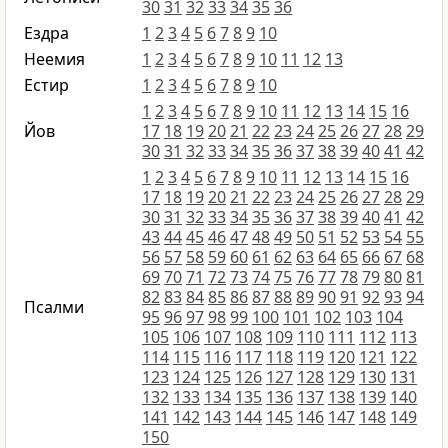
30
31
32
33
34
35
36
Ездра
1
2
3
4
5
6
7
8
9
10
Неемия
1
2
3
4
5
6
7
8
9
10
11
12
13
Естир
1
2
3
4
5
6
7
8
9
10
1
2
3
4
5
6
7
8
9
10
11
12
13
14
15
16
Йов
17
18
19
20
21
22
23
24
25
26
27
28
29
30
31
32
33
34
35
36
37
38
39
40
41
42
1
2
3
4
5
6
7
8
9
10
11
12
13
14
15
16
17
18
19
20
21
22
23
24
25
26
27
28
29
30
31
32
33
34
35
36
37
38
39
40
41
42
43
44
45
46
47
48
49
50
51
52
53
54
55
56
57
58
59
60
61
62
63
64
65
66
67
68
69
70
71
72
73
74
75
76
77
78
79
80
81
82
83
84
85
86
87
88
89
90
91
92
93
94
Псалми
95
96
97
98
99
100
101
102
103
104
105
106
107
108
109
110
111
112
113
114
115
116
117
118
119
120
121
122
123
124
125
126
127
128
129
130
131
132
133
134
135
136
137
138
139
140
141
142
143
144
145
146
147
148
149
150