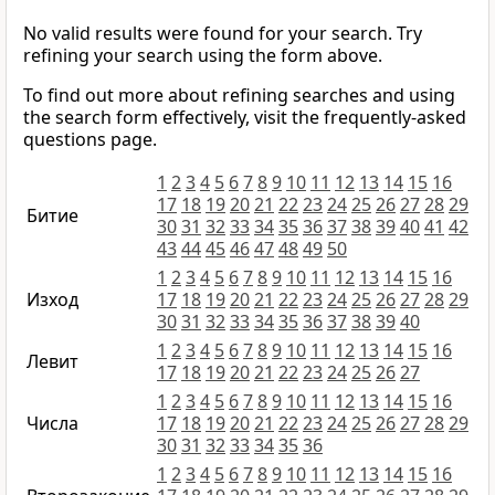
No valid results were found for your search. Try
refining your search using the form above.
To find out more about refining searches and using
the search form effectively, visit the frequently-asked
questions page.
1
2
3
4
5
6
7
8
9
10
11
12
13
14
15
16
17
18
19
20
21
22
23
24
25
26
27
28
29
Битие
30
31
32
33
34
35
36
37
38
39
40
41
42
43
44
45
46
47
48
49
50
1
2
3
4
5
6
7
8
9
10
11
12
13
14
15
16
Изход
17
18
19
20
21
22
23
24
25
26
27
28
29
30
31
32
33
34
35
36
37
38
39
40
1
2
3
4
5
6
7
8
9
10
11
12
13
14
15
16
Левит
17
18
19
20
21
22
23
24
25
26
27
1
2
3
4
5
6
7
8
9
10
11
12
13
14
15
16
Числа
17
18
19
20
21
22
23
24
25
26
27
28
29
30
31
32
33
34
35
36
1
2
3
4
5
6
7
8
9
10
11
12
13
14
15
16