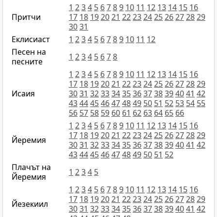
1
2
3
4
5
6
7
8
9
10
11
12
13
14
15
16
Притчи
17
18
19
20
21
22
23
24
25
26
27
28
29
30
31
Еклисиаст
1
2
3
4
5
6
7
8
9
10
11
12
Песен на
1
2
3
4
5
6
7
8
песните
1
2
3
4
5
6
7
8
9
10
11
12
13
14
15
16
17
18
19
20
21
22
23
24
25
26
27
28
29
Исаия
30
31
32
33
34
35
36
37
38
39
40
41
42
43
44
45
46
47
48
49
50
51
52
53
54
55
56
57
58
59
60
61
62
63
64
65
66
1
2
3
4
5
6
7
8
9
10
11
12
13
14
15
16
17
18
19
20
21
22
23
24
25
26
27
28
29
Йеремия
30
31
32
33
34
35
36
37
38
39
40
41
42
43
44
45
46
47
48
49
50
51
52
Плачът на
1
2
3
4
5
Йеремия
1
2
3
4
5
6
7
8
9
10
11
12
13
14
15
16
17
18
19
20
21
22
23
24
25
26
27
28
29
Йезекиил
30
31
32
33
34
35
36
37
38
39
40
41
42