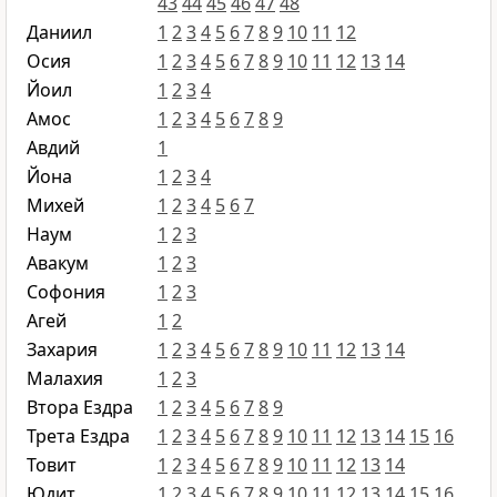
43
44
45
46
47
48
Даниил
1
2
3
4
5
6
7
8
9
10
11
12
Осия
1
2
3
4
5
6
7
8
9
10
11
12
13
14
Йоил
1
2
3
4
Амос
1
2
3
4
5
6
7
8
9
Авдий
1
Йона
1
2
3
4
Михей
1
2
3
4
5
6
7
Наум
1
2
3
Авакум
1
2
3
Софония
1
2
3
Агей
1
2
Захария
1
2
3
4
5
6
7
8
9
10
11
12
13
14
Малахия
1
2
3
Втора Ездра
1
2
3
4
5
6
7
8
9
Трета Ездра
1
2
3
4
5
6
7
8
9
10
11
12
13
14
15
16
Товит
1
2
3
4
5
6
7
8
9
10
11
12
13
14
Юдит
1
2
3
4
5
6
7
8
9
10
11
12
13
14
15
16