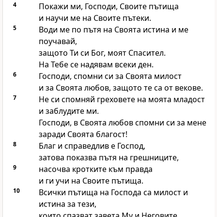
4
Покажи ми, Господи, Своите пътища
и научи ме на Своите пътеки.
5
Води ме по пътя на Своята истина и ме
поучавай,
защото Ти си Бог, моят Спасител.
На Тебе се надявам всеки ден.
6
Господи, спомни си за Своята милост
и за Своята любов, защото те са от векове.
7
Не си спомняй греховете на моята младост
и заблудите ми.
Господи, в Своята любов спомни си за мене
заради Своята благост!
8
Благ и справедлив е Господ,
затова показва пътя на грешниците,
9
насочва кротките към правда
и ги учи на Своите пътища.
10
Всички пътища на Господа са милост и
истина за тези,
които спазват завета Му и Неговите