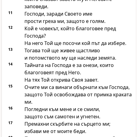
заповеди.
11
Господи, заради Своето име
прости греха ми, защото е голям.
12
Кой е човекът, който благоговее пред
Господа?
На него Той ще посочи кой път да избере.
13
Тогава той ще живее щастливо
и потомството му ще наследи земята.
14
Тайната на Господа е за онези, които
благоговеят пред Него.
На тях Той открива Своя завет.
15
Очите ми са винаги обърнати към Господа,
защото Той освобождава от примка краката
ми.
16
Погледни към мене и се смили,
защото съм самотен и угнетен.
17
Премахни скърбите на сърцето ми;
избави ме от моите беди.