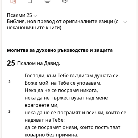
Псалми 25
Библия, нов превод от оригиналните езици (с
неканоничните книги)
Молитва за духовно ръководство и защита
25
Псалом на Давид.
Господи, към Тебе въздигам душата си.
2
Боже мой, на Тебе се уповавам.
Нека да не се посрамя никога,
нека да не тържествуват над мене
враговете ми,
3
нека да не се посрамят и всички, които се
надяват на Тебе;
да се посрамят онези, които постъпват
коварно без причина.