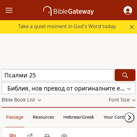
Take a quiet moment in God's Word today.
Библия, нов превод от оригиналните езици (с неканоничните книги) (CBT)
Bible Book List
Font Size
Passage
Resources
Hebrew/Greek
Your Content