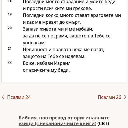
18
Погледни моето страдание и моите беди
и прости всичките ми грехове.
19
Погледни колко много стават враговете ми
и как ме мразят до смърт.
20
Запази живота ми и ме избави,
за да не се посрамя, защото на Тебе се
уповавам.
21
Невинност и правота нека ме пазят,
защото на Тебе се надявам.
22
Боже, избави Израил
от всичките му беди.
Псалми 24
Псалми 26
Библия, нов превод от оригиналните
езици (с неканоничните книги)
(CBT)