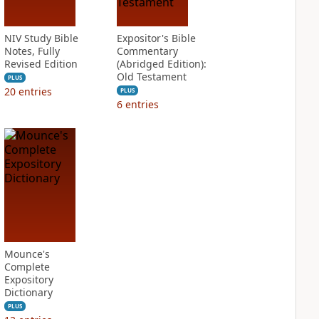
NIV Study Bible
Expositor's Bible
Notes, Fully
Commentary
Revised Edition
(Abridged Edition):
Old Testament
PLUS
20
entries
PLUS
6
entries
Mounce's
Complete
Expository
Dictionary
PLUS