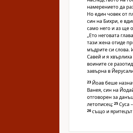
намерението да ра
Но един човек от п
син на Бихри, е вд
само него и аз ще о
„Ето неговата глав
тази жена отиде пр
мъдрите си слова. 
Савей и я хвърлиха
воините се разотид
завърна в Йерусал
23
Йоав беше назнач
Ванея, син на Йода
отговорен за данъц
летописец;
25
Суса 
26
също и яритецът