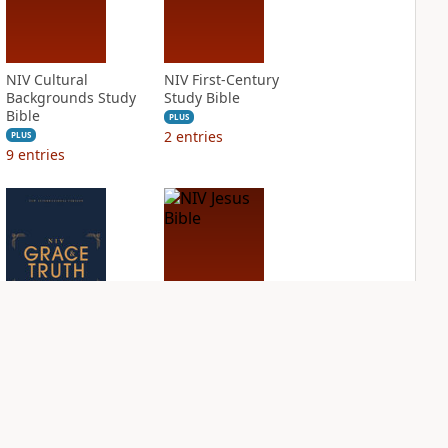
NIV Cultural
NIV First-Century
Backgrounds Study
Study Bible
Bible
PLUS
2
entries
PLUS
9
entries
NIV Grace and
NIV Jesus Bible
Truth Study Bible
PLUS
2
entries
PLUS
4
entries