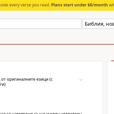
eside every verse you read.
Plans start under $6/month
wit
 от оригиналните езици (с
ги)
лгал се намираше също и един недостоен