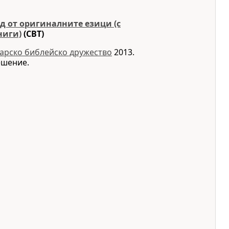
д от оригиналните езици (с
ниги)
(CBT)
арско библейско дружество
2013.
ешение.