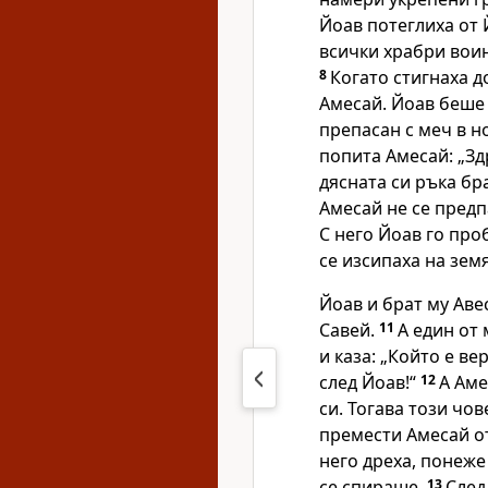
Йоав потеглиха от 
всички храбри воин
8
Когато стигнаха д
Амесай. Йоав беше
препасан с меч в н
попита Амесай: „Зд
дясната си ръка бра
Амесай не се предп
С него Йоав го про
се изсипаха на земя
Йоав и брат му Аве
Савей.
11
А един от
и каза: „Който е ве
след Йоав!“
12
А Аме
си. Тогава този чов
премести Амесай от
него дреха, понеже
се спираше.
13
След