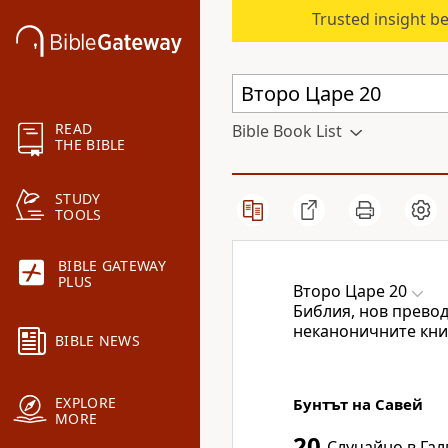
Trusted insight b
READ
Bible Book List
THE BIBLE
STUDY
TOOLS
BIBLE GATEWAY
PLUS
Второ Царе 20
Библия, нов превод
неканоничните кни
BIBLE NEWS
EXPLORE
Бунтът на Савей
MORE
20
Случайно в Га