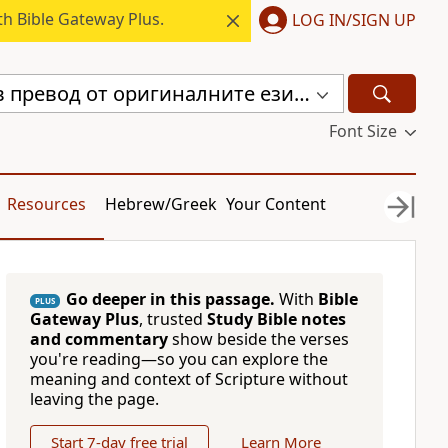
h Bible Gateway Plus.
LOG IN/SIGN UP
Библия, нов превод от оригиналните езици (с неканоничните книги) (CBT)
Font Size
Resources
Hebrew/Greek
Your Content
Go deeper in this passage.
With
Bible
PLUS
Gateway Plus
, trusted
Study Bible notes
and commentary
show beside the verses
you're reading—so you can explore the
meaning and context of Scripture without
leaving the page.
Start 7-day free trial
Learn More