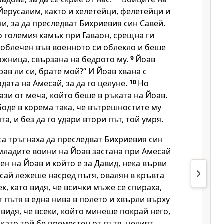
Йерусалим, както и хелетейци, фелетейци и
и, за да преследват Бихриевия син Савей.
о големия камък при Гаваон, срещна ги
 облечен във военното си облекло и беше
ожница, свързана на бедрото му.
9
Йоав
рав ли си, брате мой?“ И Йоав хвана с
дата на Амесай, за да го целуне.
10
Но
ази от меча, който беше в ръката на Йоав.
боде в корема така, че вътрешностите му
та, и без да го удари втори път, той умря.
са тръгнаха да преследват Бихриевия син
 младите воини на Йоав застана при Амесай
рен на Йоав и който е за Давид, нека върви
сай лежеше насред пътя, овалян в кръвта
ек, като видя, че всички мъже се спираха,
 пътя в една нива в полето и хвърли върху
 видя, че всеки, който минеше покрай него,
 като той бе преместен от пътя, целият