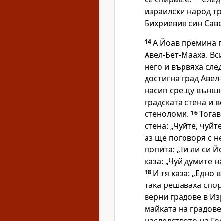
израилски народ тр
Бихриевия син Саве
14
А Йоав премина 
Авел-Бет-Мааха. Вс
него и вървяха сле
достигна град Авел
насип срещу външн
градската стена и в
стеноломи.
16
Тогав
стена: „Чуйте, чуй
аз ще поговоря с н
попита: „Ти ли си Й
каза: „Чуй думите н
18
И тя каза: „Едно 
така решаваха спо
верни градове в Из
майката на градове
наследството на Го