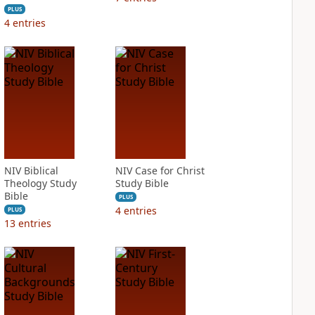
PLUS
4
entries
NIV Biblical
NIV Case for Christ
Theology Study
Study Bible
Bible
PLUS
4
entries
PLUS
13
entries