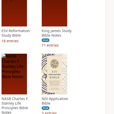
ESV Reformation
King James Study
Study Bible
Bible Notes
18
entries
PLUS
11
entries
NASB Charles F.
NIV Application
Stanley Life
Bible
Principles Bible
PLUS
Notes
7
entries