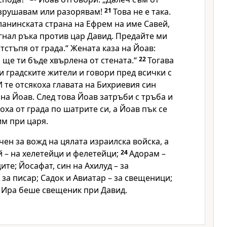
зрушавам или разорявам!
21
Това не е така.
ланинската страна на Ефрем на име Савей,
игнал ръка против цар Давид. Предайте ми
тстъпя от града.“ Жената каза на Йоав:
а ще ти бъде хвърлена от стената.“
22
Тогава
и градските жители и говори пред всички с
И те отсякоха главата на Бихриевия син
 на Йоав. След това Йоав затръби с тръба и
оха от града по шатрите си, а Йоав пък се
им при царя.
ен за вожд на цялата израилска войска, а
й – на хелетейци и фелетейци;
24
Адорам –
ите; Йосафат, син на Ахилуд – за
– за писар; Садок и Авиатар – за свещеници;
 Ира беше свещеник при Давид.