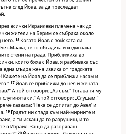
ъгна след Йоав, за да преследват
й.
през всички Израилеви племена чак до
ички жители на Берим се събраха около
д него.
15
Когато Йоав с войската си
-Бет-Мааха, те го обсадиха и издигнаха
ите стени на града. Приближиха до
сички, които бяха с Йоав, я разбиваха със
а една мъдра жена извика от градската
те! Кажете на Йоав да се приближи насам и
его.“
17
Йоав се приближи до нея и жената
оав?“ А той отговори: „Аз съм.“ Тогава тя му
а слугинята си.“ А той отговори: „Слушам.“
време казваха: ‘Нека се допитат до Авел’ и
ра.
19
Градът ни спада към най-мирните и
раил, а ти искаш да го разрушиш, и то
те в Израил. Защо да разоряваш
спода?“
20
Йоав отговори: „Далеч съм от