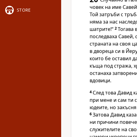
човек на име Савей
STORE
Той затръби с тръба
няма за нас наслед
шатрите!“
2
Тогава 
последваха Савей, 
страната на своя ц
в двореца си в Йер
които бе оставил д
къща под стража, х
останаха затворени
вдовици.
4
След това Давид к
при мене и сам ти с
юдеите, но закъсня
6
Затова Давид каза
ни причини повече 
служителите на сво
намери укрепени гра