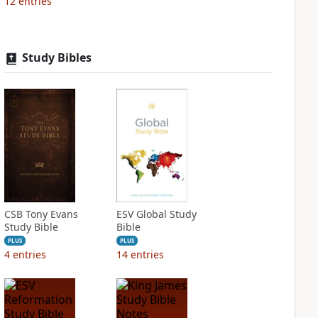
12
entries
Study Bibles
CSB Tony Evans
ESV Global Study
Study Bible
Bible
PLUS
PLUS
4
entries
14
entries