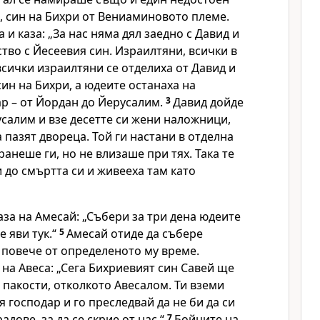
, син на Бихри от Вениаминовото племе.
 и каза: „За нас няма дял заедно с Давид и
ство с Йесеевия син. Израилтяни, всички в
всички израилтяни се отделиха от Давид и
син на Бихри, а юдеите останаха на
ар – от Йордан до Йерусалим.
3
Давид дойде
усалим и взе десетте си жени наложници,
а пазят двореца. Той ги настани в отделна
ранеше ги, но не влизаше при тях. Така те
 до смъртта си и живееха там като
аза на Амесай: „Събери за три дена юдеите
е яви тук.“
5
Амесай отиде да събере
 повече от определеното му време.
 на Авеса: „Сега Бихриевият син Савей ще
пакости, отколкото Авесалом. Ти вземи
я господар и го преследвай да не би да си
дове, за да се скрие от нас.“
7
Бойците на