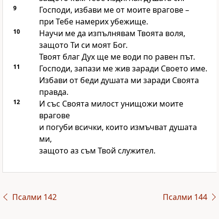
9
Господи, избави ме от моите врагове –
при Тебе намерих убежище.
10
Научи ме да изпълнявам Твоята воля,
защото Ти си моят Бог.
Твоят благ Дух ще ме води по равен път.
11
Господи, запази ме жив заради Своето име.
Избави от беди душата ми заради Своята
правда.
12
И със Своята милост унищожи моите
врагове
и погуби всички, които измъчват душата
ми,
защото аз съм Твой служител.
Псалми 142
Псалми 144