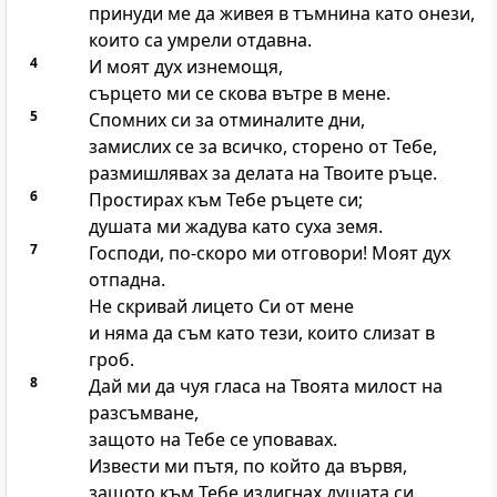
принуди ме да живея в тъмнина като онези,
които са умрели отдавна.
4
И моят дух изнемощя,
сърцето ми се скова вътре в мене.
5
Спомних си за отминалите дни,
замислих се за всичко, сторено от Тебе,
размишлявах за делата на Твоите ръце.
6
Простирах към Тебе ръцете си;
душата ми жадува като суха земя.
7
Господи, по-скоро ми отговори! Моят дух
отпадна.
Не скривай лицето Си от мене
и няма да съм като тези, които слизат в
гроб.
8
Дай ми да чуя гласа на Твоята милост на
разсъмване,
защото на Тебе се уповавах.
Извести ми пътя, по който да вървя,
защото към Тебе издигнах душата си.