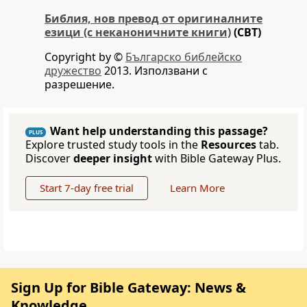
Библия, нов превод от оригиналните
езици (с неканоничните книги)
(CBT)
Copyright by ©
Българско библейско
дружество
2013. Използвани с
разрешение.
Want help understanding this passage?
PLUS
Explore trusted study tools in the
Resources
tab.
Discover
deeper insight
with Bible Gateway Plus.
Start 7-day free trial
Learn More
Sign Up for Bible Gateway: News &
Knowledge