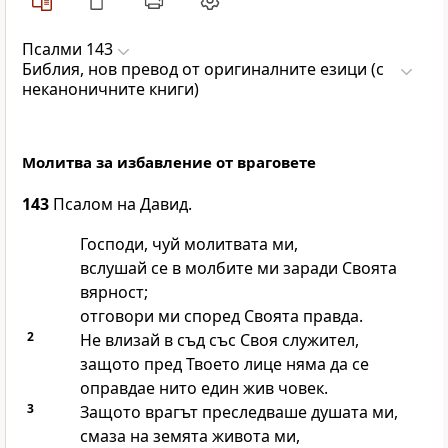
Псалми 143
Библия, нов превод от оригиналните езици (с
неканоничните книги)
Молитва за избавление от враговете
143
Псалом на Давид.
Господи, чуй молитвата ми,
вслушай се в молбите ми заради Своята
вярност;
отговори ми според Своята правда.
2
Не влизай в съд със Своя служител,
защото пред Твоето лице няма да се
оправдае нито един жив човек.
3
Защото врагът преследваше душата ми,
смаза на земята живота ми,