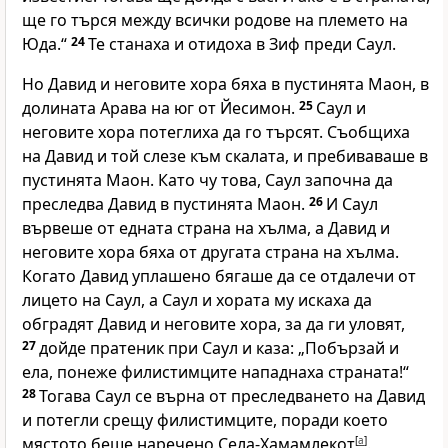
ще го търся между всички родове на племето на
Юда.“
24
Те станаха и отидоха в Зиф преди Саул.
Но Давид и неговите хора бяха в пустинята Маон, в
долината Арава на юг от Йесимон.
25
Саул и
неговите хора потеглиха да го търсят. Съобщиха
на Давид и той слезе към скалата, и пребиваваше в
пустинята Маон. Като чу това, Саул започна да
преследва Давид в пустинята Маон.
26
И Саул
вървеше от едната страна на хълма, а Давид и
неговите хора бяха от другата страна на хълма.
Когато Давид уплашено бягаше да се отдалечи от
лицето на Саул, а Саул и хората му искаха да
обградят Давид и неговите хора, за да ги уловят,
27
дойде пратеник при Саул и каза: „Побързай и
ела, понеже филистимците нападнаха страната!“
28
Тогава Саул се върна от преследването на Давид
и потегли срещу филистимците, поради което
мястото беше наречено Села-Хамамлекот
[
a
]
.