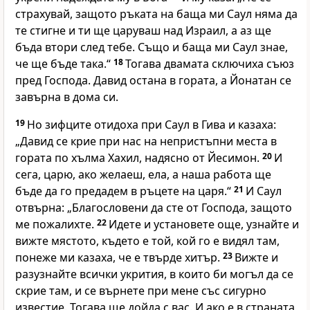
страхувай, защото ръката на баща ми Саул няма да
те стигне и ти ще царуваш над Израил, а аз ще
бъда втори след тебе. Също и баща ми Саул знае,
че ще бъде така.“
18
Тогава двамата сключиха съюз
пред Господа. Давид остана в гората, а Йонатан се
завърна в дома си.
19
Но зифците отидоха при Саул в Гива и казаха:
„Давид се крие при нас на непристъпни места в
гората по хълма Хахил, надясно от Йесимон.
20
И
сега, царю, ако желаеш, ела, а наша работа ще
бъде да го предадем в ръцете на царя.“
21
И Саул
отвърна: „Благословени да сте от Господа, защото
ме пожалихте.
22
Идете и установете още, узнайте и
вижте мястото, където е той, кой го е видял там,
понеже ми казаха, че е твърде хитър.
23
Вижте и
разузнайте всички укрития, в които би могъл да се
скрие там, и се върнете при мене със сигурно
известие. Тогава ще дойда с вас. И ако е в страната,