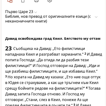
Първо Царе 23
Библия, нов превод от оригиналните езици (с
неканоничните книги)
Давид освобождава град Кеил. Бягството му оттам
23
Съобщиха на Давид: „Ето филистимци
нападнаха Кеил и разграбват харманите.“
2
И Давид
попита Господа: „Да отида ли да разбия тези
филистимци?“ И Господ отговори на Давид: „Иди и
ще разбиеш филистимците, и ще избавиш Кеил.“
3
Но хората на Давид му казаха: „Ето ние още оттук
в Юдея се страхуваме, а как ще тръгнем към Кеил
срещу бойните редове на филистимците?“
4
Тогава
Давид запита Господа отново. И Господ му
отговори: „Стани, слез в Кеил, понеже Аз ще
предам филистимците в ръцете ти.“
5
И Давид