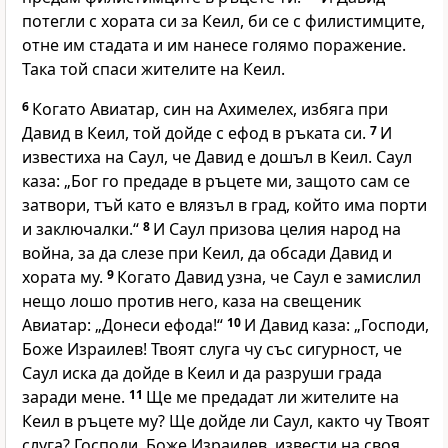
потегли с хората си за Кеил, би се с филистимците,
отне им стадата и им нанесе голямо поражение.
Така той спаси жителите на Кеил.
6
Когато Авиатар, син на Ахимелех, избяга при
Давид в Кеил, той дойде с ефод в ръката си.
7
И
известиха на Саул, че Давид е дошъл в Кеил. Саул
каза: „Бог го предаде в ръцете ми, защото сам се
затвори, тъй като е влязъл в град, който има порти
и заключалки.“
8
И Саул призова целия народ на
война, за да слезе при Кеил, да обсади Давид и
хората му.
9
Когато Давид узна, че Саул е замислил
нещо лошо против него, каза на свещеник
Авиатар: „Донеси ефода!“
10
И Давид каза: „Господи,
Боже Израилев! Твоят слуга чу със сигурност, че
Саул иска да дойде в Кеил и да разруши града
заради мене.
11
Ще ме предадат ли жителите на
Кеил в ръцете му? Ще дойде ли Саул, както чу Твоят
слуга? Господи, Боже Израилев, извести на своя