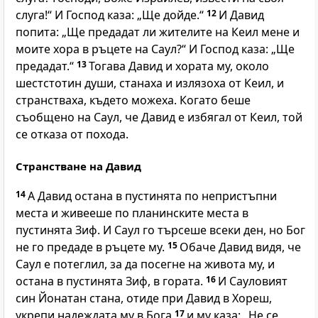
слуга!“ И Господ каза: „Ще дойде.“
12
И Давид
попита: „Ще предадат ли жителите на Кеил мене и
моите хора в ръцете на Саул?“ И Господ каза: „Ще
предадат.“
13
Тогава Давид и хората му, около
шестстотин души, станаха и излязоха от Кеил, и
странстваха, където можеха. Когато беше
съобщено на Саул, че Давид е избягал от Кеил, той
се отказа от похода.
Странстване на Давид
14
А Давид остана в пустинята по непристъпни
места и живееше по планинските места в
пустинята Зиф. И Саул го търсеше всеки ден, но Бог
не го предаде в ръцете му.
15
Обаче Давид видя, че
Саул е потеглил, за да посегне на живота му, и
остана в пустинята Зиф, в гората.
16
И Сауловият
син Йонатан стана, отиде при Давид в Хореш,
укрепи надеждата му в Бога
17
и му каза: „Не се