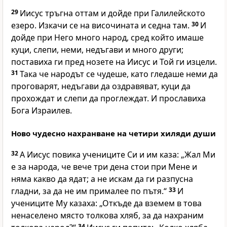
29
Иисус тръгна оттам и дойде при Галилейското
езеро. Изкачи се на височината и седна там.
30
И
дойде при Него много народ, сред който имаше
куци, слепи, неми, недъгави и много други;
поставиха ги пред нозете на Иисус и Той ги изцели.
31
Така че народът се чудеше, като гледаше неми да
проговарят, недъгави да оздравяват, куци да
прохождат и слепи да проглеждат. И прославиха
Бога Израилев.
Ново чудесно нахранване на четири хиляди души
32
А Иисус повика учениците Си и им каза: „Жал Ми
е за народа, че вече три дена стои при Мене и
няма какво да ядат; а не искам да ги разпусна
гладни, за да не им прималее по пътя.“
33
И
учениците Му казаха: „Откъде да вземем в това
ненаселено място толкова хляб, за да нахраним
34