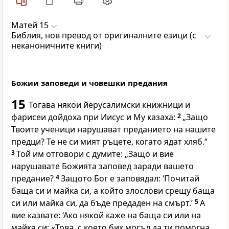
Матей 15
Библия, нов превод от оригиналните езици (с
неканоничните книги)
Божии заповеди и човешки предания
15
Тогава някои йерусалимски книжници и
фарисеи дойдоха при Иисус и Му казаха:
2
„Защо
Твоите ученици нарушават преданието на нашите
предци? Те не си мият ръцете, когато ядат хляб.“
3
Той им отговори с думите: „Защо и вие
нарушавате Божията заповед заради вашето
предание?
4
Защото Бог е заповядал: ‘Почитай
баща си и майка си, а който злослови срещу баща
си или майка си, да бъде предаден на смърт.’
5
А
вие казвате: ‘Ако някой каже на баща си или на
майка си: «Това, с което бих могъл да ти помогна,