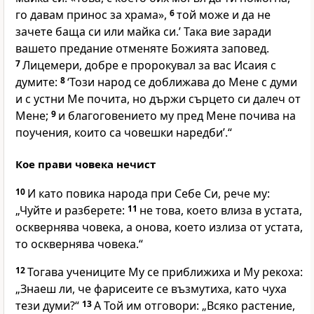
го давам принос за храма»,
6
той може и да не
зачете баща си или майка си.’ Така вие заради
вашето предание отменяте Божията заповед.
7
Лицемери, добре е пророкувал за вас Исаия с
думите:
8
‘Този народ се доближава до Мене с думи
и с устни Ме почита, но държи сърцето си далеч от
Мене;
9
и благоговението му пред Мене почива на
поучения, които са човешки наредби’.“
Кое прави човека нечист
10
И като повика народа при Себе Си, рече му:
„Чуйте и разберете:
11
не това, което влиза в устата,
осквернява човека, а онова, което излиза от устата,
то осквернява човека.“
12
Тогава учениците Му се приближиха и Му рекоха:
„Знаеш ли, че фарисеите се възмутиха, като чуха
тези думи?“
13
А Той им отговори: „Всяко растение,