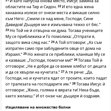
21
И като напусна онова място, Иисус замина за
областите на Тир и Сидон.
22
И ето една жена
ханаанка излезе от онези места и викаше силно
към Него: „Смили се над мене, Господи, Сине
Давидов! Дъщеря ми е измъчвана тежко от бяс.“
23
Но Той не ѝ отвърна ни дума. Тогава учениците
Му се приближиха и Го помолиха: „Отпрати я,
защото вика след нас.“
24
А Той отговори: „Аз съм
изпратен само при заблудените овце от дома на
Израил.“
25
Но жената се приближи, кланяше Му се
и казваше: „Господи, помогни ми!“
26
Тогава Той ѝ
отговори: „Не е добре да се вземе хлябът от децата
и да се хвърли на кучетата.“
27
А тя рече: „Да,
Господи, но и кучетата ядат от трохите, които падат
от трапезата на господарите им.“
28
Тогава Иисус ѝ
отговори: „Жено, голяма е вярата ти! Нека бъде,
както желаеш.“ И от онзи час дъщеря ѝ оздравя.
Изцеляване на множество болни