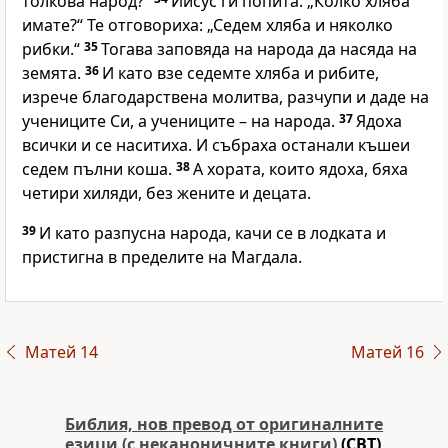
толкова народ?“
Иисус ги попита: „Колко хляба
имате?“ Те отговориха: „Седем хляба и няколко
рибки.“
35
Тогава заповяда на народа да насяда на
земята.
36
И като взе седемте хляба и рибите,
изрече благодарствена молитва, разчупи и даде на
учениците Си, а учениците – на народа.
37
Ядоха
всички и се наситиха. И събраха останали къшеи
седем пълни коша.
38
А хората, които ядоха, бяха
четири хиляди, без жените и децата.
39
И като разпусна народа, качи се в лодката и
пристигна в пределите на Магдала.
Матей 14
Матей 16
Библия, нов превод от оригиналните
езици (с неканоничните книги)
(CBT)