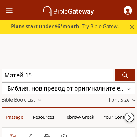
Plans start under $6/month.
Try Bible Gateway Plus.
Библия, нов превод от оригиналните езици (с неканоничните книги) (CBT)
Bible Book List
Font Size
Passage
Resources
Hebrew/Greek
Your Content