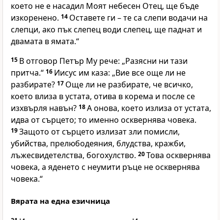
което не е насадил Моят небесен Отец, ще бъде
изкоренено.
14
Оставете ги – те са слепи водачи на
слепци, ако пък слепец води слепец, ще паднат и
двамата в ямата.“
15
В отговор Петър Му рече: „Разясни ни тази
притча.“
16
Иисус им каза: „Вие все още ли не
разбирате?
17
Още ли не разбирате, че всичко,
което влиза в устата, отива в корема и после се
изхвърля навън?
18
А онова, което излиза от устата,
идва от сърцето; то именно осквернява човека.
19
Защото от сърцето излизат зли помисли,
убийства, прелюбодеяния, блудства, кражби,
лъжесвидетелства, богохулство.
20
Това осквернява
човека, а яденето с неумити ръце не осквернява
човека.“
Вярата на една езичница