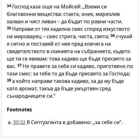
34
Господ каза още на Мойсей: „Вземи си
благовонни вещества: стакта, оних, миризлив
халван и чист ливан – да бъдат по равни части.
35
Направи от тях кадилна смес според изкуството
на мироварец – смес стрита, чиста, свята;
36
счукай
я ситно и поставяй от нея пред ковчега на
свидетелството в скинията на събранието, където
ще ти се явявам: това кадиво ще бъде пресвято за
вас.
37
Не правете за себе си кадиво, приготвено по
тази смес: за тебе то да бъде пресвято за Господа;
38
а който направи такова кадиво, за да му бъде
като аромат, такъв да бъде умъртвен сред
сънародниците си.“
Footnotes
30:32
В Септуагинта е добавено: „за себе си“.