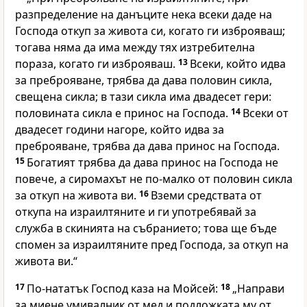
разпределение на данъците нека всеки даде на
Господа откуп за живота си, когато ги изброяваш;
тогава няма да има между тях изтребителна
пораза, когато ги изброяваш.
13
Всеки, който идва
за преброяване, трябва да дава половин сикла,
свещена сикла; в тази сикла има двадесет гери:
половината сикла е принос на Господа.
14
Всеки от
двадесет години нагоре, който идва за
преброяване, трябва да дава принос на Господа.
15
Богатият трябва да дава принос на Господа не
повече, а сиромахът не по-малко от половин сикла
за откуп на живота ви.
16
Вземи средствата от
откупа на израилтяните и ги употребявай за
служба в скинията на събранието; това ще бъде
спомен за израилтяните пред Господа, за откуп на
живота ви.“
17
По-нататък Господ каза на Мойсей:
18
„Направи
за миене умивалник от мед и подложката му от