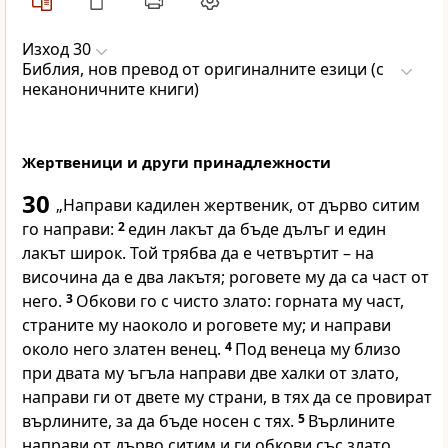
Изход 30
Библия, нов превод от оригиналните езици (с
неканоничните книги)
Жертвеници и други принадлежности
30
„Направи кадилен жертвеник, от дърво ситим
го направи:
2
един лакът да бъде дълъг и един
лакът широк. Той трябва да е четвъртит – на
височина да е два лакътя; роговете му да са част от
него.
3
Обкови го с чисто злато: горната му част,
страните му наоколо и роговете му; и направи
около него златен венец.
4
Под венеца му близо
при двата му ъгъла направи две халки от злато,
направи ги от двете му страни, в тях да се провират
върлините, за да бъде носен с тях.
5
Върлините
направи от дърво ситим и ги обкови със злато.