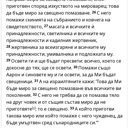
приготвен според изкуството на мироварец: това
да бъде миро за свещено помазване.
26
С него
помажи скинията на събранието и ковчега на
свидетелството,
27
масата и всичките ѝ
принадлежности, светилника и всичките му
принадлежности и кадилния жертвеник,
28
жертвеника за всеизгаряне и всичките му
принадлежности, умивалника и подложката му.
29
Освети ги и ще бъдат пресвети: всичко, което се
докосне до тях, ще се освети.
30
Помажи също
Аарон и синовете му и ги освети, за да Ми бъдат
свещеници.
31
А на израилтяните кажи: ‘Това да Ми
бъде миро за свещено помазване във всичките ви
поколения.
32
С него не трябва да се помазва тяло
на друг човек и от същия състав миро да не
приготвяте
[
a
]
; то е свещено.
33
А който приготви
такова миро или който помаже с него чужденец, да
бъде умъртвен сред сънародниците си.’“