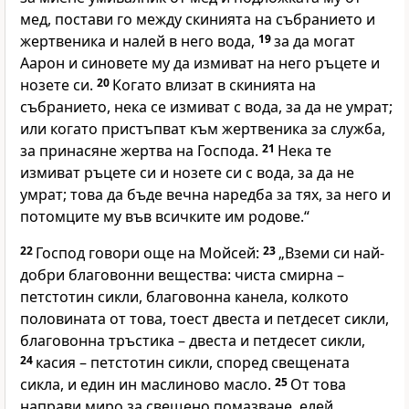
мед, постави го между скинията на събранието и
жертвеника и налей в него вода,
19
за да могат
Аарон и синовете му да измиват на него ръцете и
нозете си.
20
Когато влизат в скинията на
събранието, нека се измиват с вода, за да не умрат;
или когато пристъпват към жертвеника за служба,
за принасяне жертва на Господа.
21
Нека те
измиват ръцете си и нозете си с вода, за да не
умрат; това да бъде вечна наредба за тях, за него и
потомците му във всичките им родове.“
22
Господ говори още на Мойсей:
23
„Вземи си най-
добри благовонни вещества: чиста смирна –
петстотин сикли, благовонна канела, колкото
половината от това, тоест двеста и петдесет сикли,
благовонна тръстика – двеста и петдесет сикли,
24
касия – петстотин сикли, според свещената
сикла, и един ин маслиново масло.
25
От това
направи миро за свещено помазване, елей