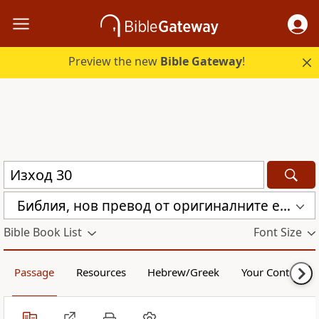
Preview the new
Bible Gateway
!
Библия, нов превод от оригиналните езици (с неканоничните книги) (CBT)
Bible Book List
Font Size
Passage
Resources
Hebrew/Greek
Your Content