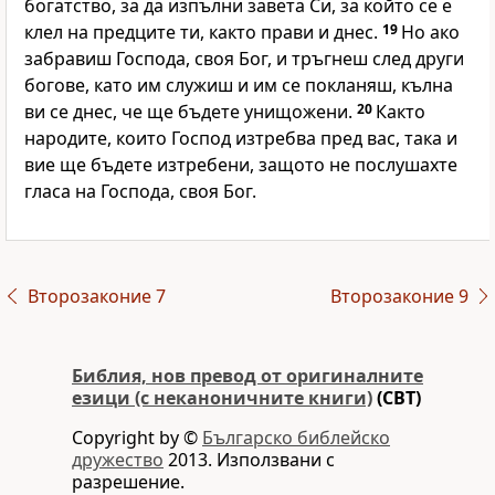
богатство, за да изпълни завета Си, за който се е
клел на предците ти, както прави и днес.
19
Но ако
забравиш Господа, своя Бог, и тръгнеш след други
богове, като им служиш и им се покланяш, кълна
ви се днес, че ще бъдете унищожени.
20
Както
народите, които Господ изтребва пред вас, така и
вие ще бъдете изтребени, защото не послушахте
гласа на Господа, своя Бог.
Второзаконие 7
Второзаконие 9
Библия, нов превод от оригиналните
езици (с неканоничните книги)
(CBT)
Copyright by ©
Българско библейско
дружество
2013. Използвани с
разрешение.