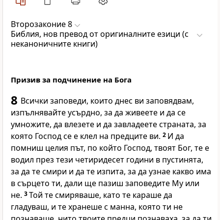
Второзаконие 8
Библия, нов превод от оригиналните езици (с
неканоничните книги)
Призив за подчинение на Бога
8
Всички заповеди, които днес ви заповядвам,
изпълнявайте усърдно, за да живеете и да се
умножите, да влезете и да завладеете страната, за
която Господ се е клел на предците ви.
2
И да
помниш целия път, по който Господ, твоят Бог, те е
водил през тези четиридесет години в пустинята,
за да те смири и да те изпита, за да узнае какво има
в сърцето ти, дали ще пазиш заповедите Му или
не.
3
Той те смиряваше, като те караше да
гладуваш, и те хранеше с манна, която ти не
познаваше, нито твоите предци познаваха, за да ти