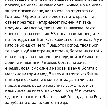
покаже, че човек не само с хляб живее, но че човек
живее с всяко слово, което излиза от устата на
Господа.
4
Дрехата ти не овехтя, нито кракът ти
отече през тези четиридесет години.
5
И така,
проумей, че Господ, твоят Бог, те наказва, както
човек наказва своя син.
6
Затова пази заповедите
на Господа, твоя Бог, като ходиш по пътищата Му и
като се боиш от Него.
7
Защото Господ, твоят Бог,
те води в хубава страна, в страна, богата на потоци
и на извори, на подпочвени води, които бликат в
долини и планини;
8
в земя, богата на жито,
ечемик, лозя, смокини и нарове; в земя, богата с
маслинови гори и мед;
9
в земя, в която хлябът ти
няма да е оскъден и в която няма да ти липсва
нищо; в земя, където камъните са желязо, и от
планините на която ще копаеш мед.
10
И когато
ядеш и се наситиш, благославяй Господа, своя Бог,
за хубавата страна, която ти е дал.