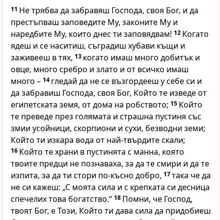
11
Не трябва да забравяш Господа, своя Бог, и да
престъпваш заповедите Му, законите Му и
наредбите Му, които днес ти заповядвам!
12
Когато
ядеш и се наситиш, съградиш хубави къщи и
заживееш в тях,
13
когато имаш много добитък и
овце, много сребро и злато и от всичко имаш
много –
14
гледай да не се възгордееш у себе си и
да забравиш Господа, своя Бог, Който те изведе от
египетската земя, от дома на робството;
15
Който
те преведе през голямата и страшна пустиня със
змии усойници, скорпиони и сухи, безводни земи;
Който ти изкара вода от най-твърдите скали;
16
Който те храни в пустинята с манна, която
твоите предци не познаваха, за да те смири и да те
изпита, за да ти стори по-късно добро,
17
така че да
не си кажеш: „С моята сила и с крепката си десница
спечелих това богатство.“
18
Помни, че Господ,
твоят Бог, е Този, Който ти дава сила да придобиеш