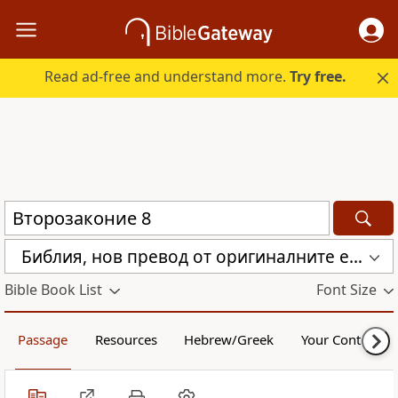
Read ad-free and understand more.
Try free.
Библия, нов превод от оригиналните езици (с неканоничните книги) (CBT)
Bible Book List
Font Size
Passage
Resources
Hebrew/Greek
Your Content