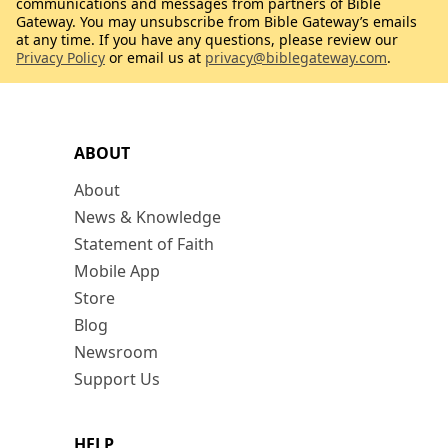
communications and messages from partners of Bible
Gateway. You may unsubscribe from Bible Gateway’s emails
at any time. If you have any questions, please review our
Privacy Policy
or email us at
privacy@biblegateway.com
.
ABOUT
About
News & Knowledge
Statement of Faith
Mobile App
Store
Blog
Newsroom
Support Us
HELP