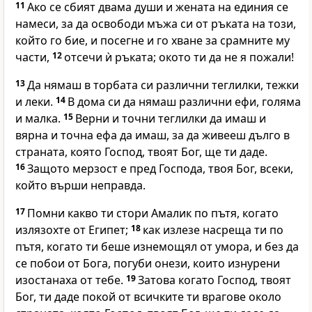
11
Ако се сбият двама души и жената на единия се
намеси, за да освободи мъжа си от ръката на този,
който го бие, и посегне и го хване за срамните му
части,
12
отсечи ѝ ръката; окото ти да не я пожали!
13
Да нямаш в торбата си различни теглилки, тежки
и леки.
14
В дома си да нямаш различни ефи, голяма
и малка.
15
Верни и точни теглилки да имаш и
вярна и точна ефа да имаш, за да живееш дълго в
страната, която Господ, твоят Бог, ще ти даде.
16
Защото мерзост е пред Господа, твоя Бог, всеки,
който върши неправда.
17
Помни какво ти стори Амалик по пътя, когато
излязохте от Египет;
18
как излезе насреща ти по
пътя, когато ти беше изнемощял от умора, и без да
се побои от Бога, погуби онези, които изнурени
изостанаха от тебе.
19
Затова когато Господ, твоят
Бог, ти даде покой от всичките ти врагове около