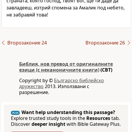
страната, която Господ, твоят Бог, ще ти даде да
завладееш, изтрий спомена за Амалик под небето,
не забравяй това!
Второзаконие 24
Второзаконие 26
Библия, нов превод от оригиналните
езици (с неканоничните книги)
(CBT)
Copyright by ©
Българско библейско
дружество
2013. Използвани с
разрешение.
Want help understanding this passage?
PLUS
Explore trusted study tools in the
Resources
tab.
Discover
deeper insight
with Bible Gateway Plus.