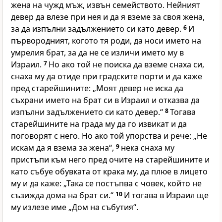
жена на чужд мъж, извън семейството. Нейният
девер да влезе при нея и да я вземе за своя жена,
за да изпълни задължението си като девер.
6
И
първородният, когото тя роди, да носи името на
умрелия брат, за да не се изличи името му в
Израил.
7
Но ако той не поиска да вземе снаха си,
снаха му да отиде при градските порти и да каже
пред старейшините: „Моят девер не иска да
съхрани името на брат си в Израил и отказва да
изпълни задължението си като девер.“
8
Тогава
старейшините на града му да го извикат и да
поговорят с него. Но ако той упорства и рече: „Не
искам да я взема за жена“,
9
нека снаха му
пристъпи към него пред очите на старейшините и
като събуе обувката от крака му, да плюе в лицето
му и да каже: „Така се постъпва с човек, който не
съзижда дома на брат си.“
10
И тогава в Израил ще
му излезе име „Дом на събутия“.