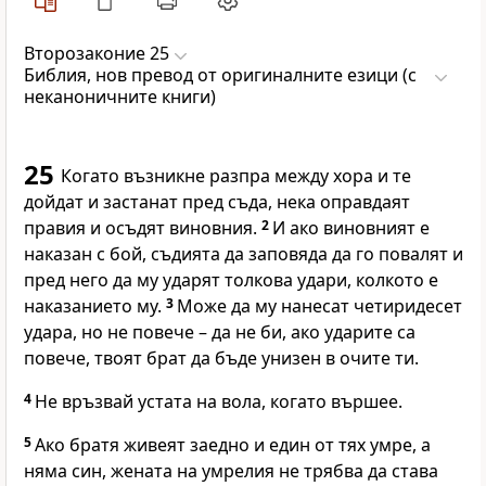
Второзаконие 25
Библия, нов превод от оригиналните езици (с
неканоничните книги)
25
Когато възникне разпра между хора и те
дойдат и застанат пред съда, нека оправдаят
правия и осъдят виновния.
2
И ако виновният е
наказан с бой, съдията да заповяда да го повалят и
пред него да му ударят толкова удари, колкото е
наказанието му.
3
Може да му нанесат четиридесет
удара, но не повече – да не би, ако ударите са
повече, твоят брат да бъде унизен в очите ти.
4
Не връзвай устата на вола, когато вършее.
5
Ако братя живеят заедно и един от тях умре, а
няма син, жената на умрелия не трябва да става