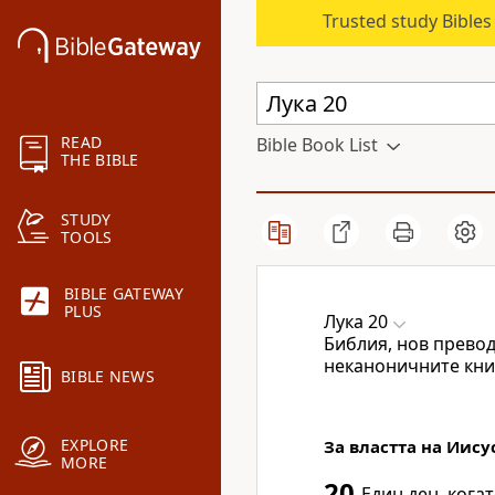
Trusted study Bible
READ
Bible Book List
THE BIBLE
STUDY
TOOLS
BIBLE GATEWAY
PLUS
Лука 20
Библия, нов превод
неканоничните кни
BIBLE NEWS
EXPLORE
За властта на Иису
MORE
20
Един ден, кога