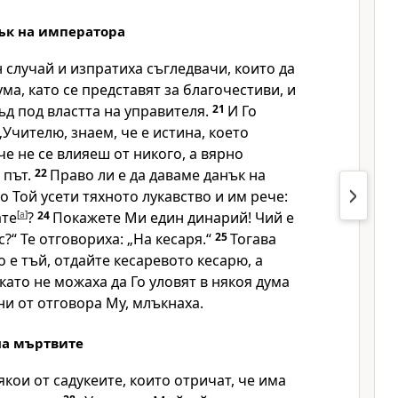
ък на императора
н случай и изпратиха съгледвачи, които да
ума, като се представят за благочестиви, и
съд под властта на управителя.
21
И Го
„Учителю, знаем, че е истина, което
че не се влияеш от никого, а вярно
 път.
22
Право ли е да даваме данък на
о Той усети тяхното лукавство и им рече:
ате
[
a
]
?
24
Покажете Ми един динарий! Чий е
?“ Те отговориха: „На кесаря.“
25
Тогава
о е тъй, отдайте кесаревото кесарю, а
като не можаха да Го уловят в някоя дума
ни от отговора Му, млъкнаха.
на мъртвите
якои от садукеите, които отричат, че има