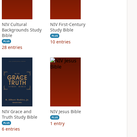
NIV Cultural
NIV First-Century
Backgrounds Study
Study Bible
Bible
PLUS
10
entries
PLUS
28
entries
NIV Grace and
NIV Jesus Bible
Truth Study Bible
PLUS
1
entry
PLUS
6
entries