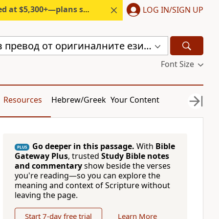
300+—plans start under $6/month.
LOG IN/SIGN UP
Библия, нов превод от оригиналните езици (с неканоничните книги) (CBT)
Font Size
Resources
Hebrew/Greek
Your Content
Go deeper in this passage.
With
Bible
PLUS
Gateway Plus
, trusted
Study Bible notes
and commentary
show beside the verses
you're reading—so you can explore the
meaning and context of Scripture without
leaving the page.
Start 7-day free trial
Learn More