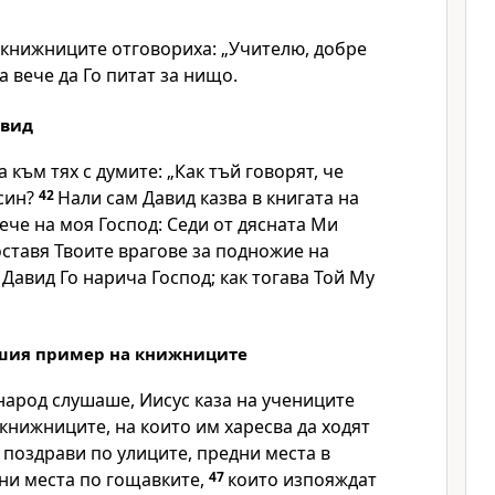
 книжниците отговориха: „Учителю, добре
а вече да Го питат за нищо.
авид
 към тях с думите: „Как тъй говорят, че
 син?
42
Нали сам Давид казва в книгата на
рече на моя Господ: Седи от дясната Ми
оставя Твоите врагове за подножие на
 Давид Го нарича Господ; как тогава Той Му
ошия пример на книжниците
народ слушаше, Иисус каза на учениците
 книжниците, на които им харесва да ходят
поздрави по улиците, предни места в
ни места по гощавките,
47
които изпояждат