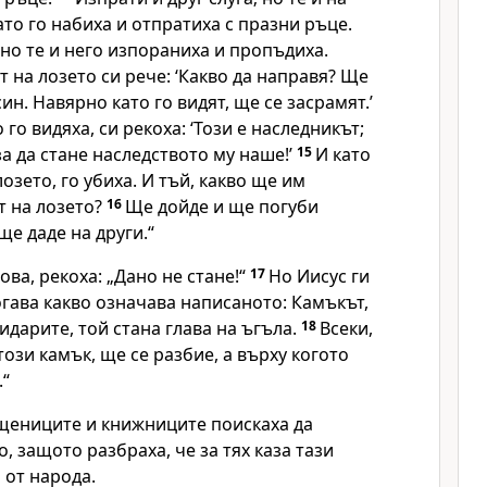
ато го набиха и отпратиха с празни ръце.
 но те и него изпораниха и пропъдиха.
т на лозето си рече: ‘Какво да направя? Ще
ин. Навярно като го видят, ще се засрамят.’
 го видяха, си рекоха: ‘Този е наследникът;
за да стане наследството му наше!’
15
И като
озето, го убиха. И тъй, какво ще им
т на лозето?
16
Ще дойде и ще погуби
ще даде на други.“
това, рекоха: „Дано не стане!“
17
Но Иисус ги
Тогава какво означава написаното: Камъкът,
идарите, той стана глава на ъгъла.
18
Всеки,
този камък, ще се разбие, а върху когото
.“
щениците и книжниците поискаха да
, защото разбраха, че за тях каза тази
 от народа.