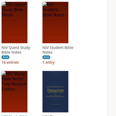
NIV Quest Study
NIV Student Bible
Bible Notes
Notes
PLUS
PLUS
16
entries
1
entry