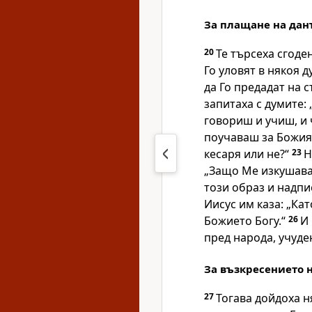
За плащане на дан
20
Те търсеха сгоде
Го уловят в някоя д
да Го предадат на 
запитаха с думите: 
говориш и учиш, и 
поучаваш за Божия
кесаря или не?“
23
Н
„Защо Ме изкушав
този образ и надпис
Иисус им каза: „Кат
Божието Богу.“
26
И 
пред народа, учуде
За възкресението 
27
Тогава дойдоха н