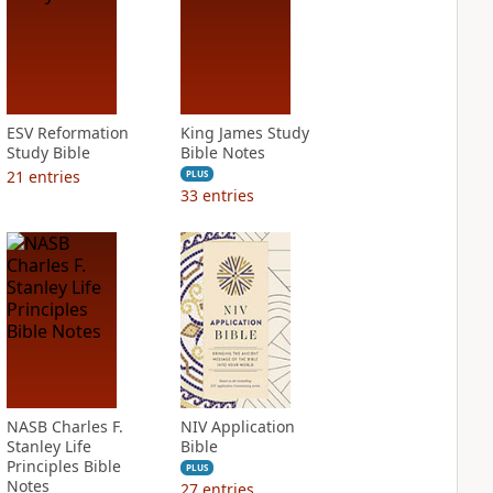
ESV Reformation
King James Study
Study Bible
Bible Notes
21
entries
PLUS
33
entries
NASB Charles F.
NIV Application
Stanley Life
Bible
Principles Bible
PLUS
Notes
27
entries