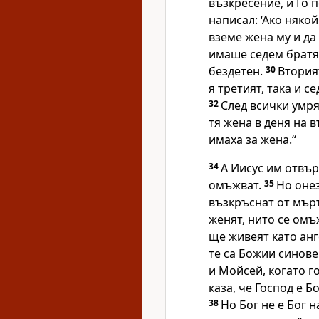
възкресение, и Го 
написал: ‘Ако няко
вземе жена му и да
имаше седем братя.
бездетен.
30
Вторият
я третият, така и с
32
След всички умря
тя жена в деня на 
имаха за жена.“
34
А Иисус им отвърн
омъжват.
35
Но онез
възкръснат от мърт
женят, нито се омъ
ще живеят като анг
те са Божии синове
и Мойсей, когато г
каза, че Господ е Б
38
Но Бог не е Бог 