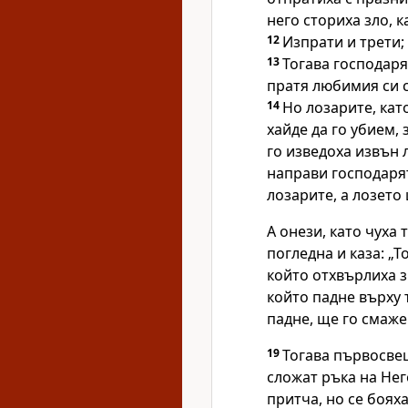
него сториха зло, к
12
Изпрати и трети;
13
Тогава господаря
пратя любимия си с
14
Но лозарите, като
хайде да го убием, 
го изведоха извън л
направи господаря
лозарите, а лозето 
А онези, като чуха 
погледна и каза: „
който отхвърлиха з
който падне върху 
падне, ще го смаже
19
Тогава първосве
сложат ръка на Него
притча, но се бояха