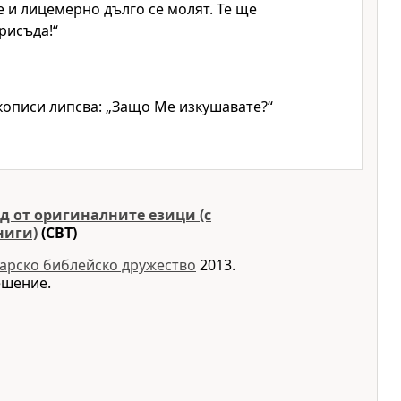
 и лицемерно дълго се молят. Те ще
рисъда!“
кописи липсва: „Защо Ме изкушавате?“
д от оригиналните езици (с
ниги)
(CBT)
арско библейско дружество
2013.
ешение.