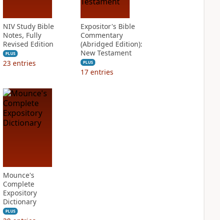
NIV Study Bible
Expositor's Bible
Notes, Fully
Commentary
Revised Edition
(Abridged Edition):
New Testament
PLUS
23
entries
PLUS
17
entries
Mounce's
Complete
Expository
Dictionary
PLUS