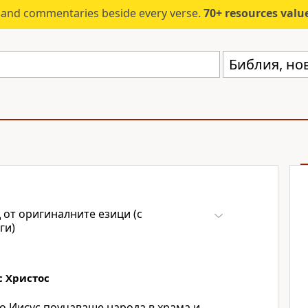
s and commentaries beside every verse.
70+ resources valued at $5,
 от оригиналните езици (с
ги)
с Христос
то Иисус поучаваше народа в храма и