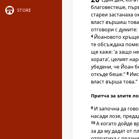
благовестеше, пър
STORE
стареи застанаха 
власт вършиш това?
отговори с думите:
4
Йоановото кръщен
те обсъждаха помежд
ще каже: ‘а защо н
хората’, целият на
убедени, че Йоан б
откъде беше.“
8
Иис
власт върша това.“
Притча за злите л
9
И започна да гово
насади лозе, преда
10
А когато дойде в
за да му дадат от п
отпратиха с празн