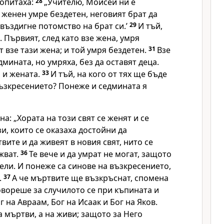
попитаха:
28
„Учителю, Мойсей ни е
й женен умре бездетен, неговият брат да
 въздигне потомство на брат си.’
29
И тъй,
 Първият, след като взе жена, умря
 взе тази жена; и той умря бездетен.
31
Взе
едмината, но умряха, без да оставят деца.
 и жената.
33
И тъй, на кого от тях ще бъде
възкресението? Понеже и седмината я
а: „Хората на този свят се женят и се
и, които се оказаха достойни да
вите и да живеят в новия свят, нито се
жват.
36
Те вече и да умрат не могат, защото
ели. И понеже са синове на възкресението,
.
37
А че мъртвите ще възкръснат, спомена
овореше за случилото се при къпината и
ог на Авраам, Бог на Исаак и Бог на Яков.
на мъртви, а на живи; защото за Него