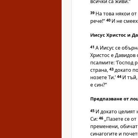
всички са живи.“
39
На това някои от
рече!“
40
И не смеех
Иисус Христос и Д
41
А Иисус се обърна
Христос е Давидов
псалмите: ‘Господ 
страна,
43
докато п
нозете Ти.’
44
И тъй,
е син?“
Предпазване от л
45
И докато целият 
Си:
46
„Пазете се от
пременени, обичат 
синагогите и почет