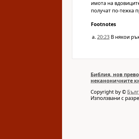
имота на вдовиците
получат по-тежка п
Footnotes
20:23
В някои ръ
Библия, нов прево
неканоничните к
Copyright by ©
Бълг
Използвани с разр