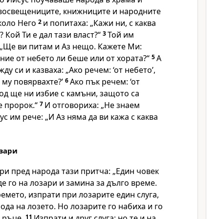
восвещениците, книжниците и народните
около Него
2
и попитаха: „Кажи ни, с каква
 Кой Ти е дал тази власт?“
3
Той им
 „Ще ви питам и Аз нещо. Кажете Ми:
ие от небето ли беше или от хората?“
5
А
у си и казваха: „Ако речем: ‘от небето’,
е му повярвахте?’
6
Ако пък речем: ‘от
род ще ни избие с камъни, защото са
е пророк.“
7
И отговориха: „Не знаем
ус им рече: „И Аз няма да ви кажа с каква
озари
ри пред народа тази притча: „Един човек
де го на лозари и замина за дълго време.
ремето, изпрати при лозарите един слуга,
лода на лозето. Но лозарите го набиха и го
и ръце.
11
Изпрати и друг слуга; но те и на