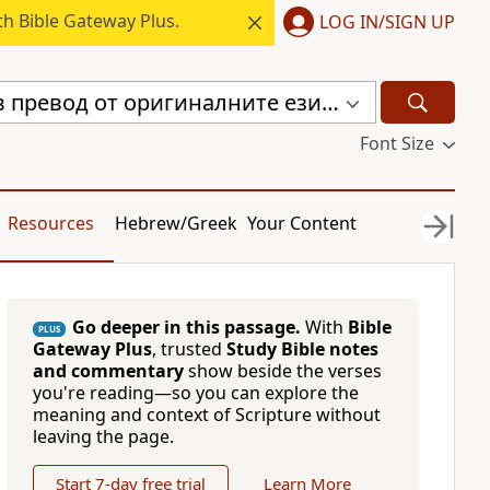
h Bible Gateway Plus.
LOG IN/SIGN UP
Библия, нов превод от оригиналните езици (с неканоничните книги) (CBT)
Font Size
Resources
Hebrew/Greek
Your Content
Go deeper in this passage.
With
Bible
PLUS
Gateway Plus
, trusted
Study Bible notes
and commentary
show beside the verses
you're reading—so you can explore the
meaning and context of Scripture without
leaving the page.
Start 7-day free trial
Learn More