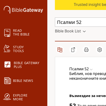
Trusted insight b
READ
Bible Book List
THE BIBLE
STUDY
TOOLS
BIBLE GATEWAY
PLUS
Псалми 52
Библия, нов превод
неканоничните кни
BIBLE NEWS
EXPLORE
Възмездие за нече
MORE
52
За първия певе