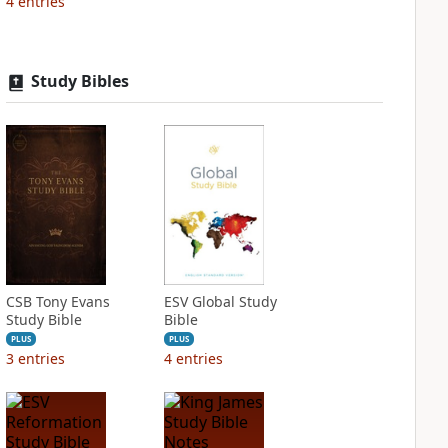
4
entries
Study Bibles
CSB Tony Evans
ESV Global Study
Study Bible
Bible
PLUS
PLUS
3
entries
4
entries