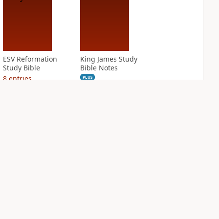
ESV Reformation
King James Study
Study Bible
Bible Notes
8
entries
PLUS
3
entries
NASB Charles F.
NIV Application
Stanley Life
Bible
Principles Bible
PLUS
Notes
5
entries