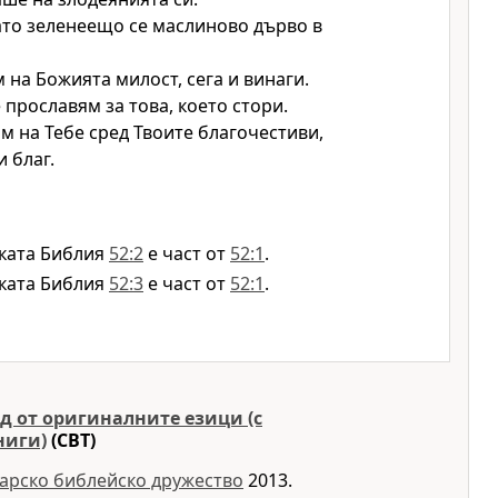
ато зеленеещо се маслиново дърво в
м на Божията милост, сега и винаги.
 прославям за това, което стори.
ам на Тебе сред Твоите благочестиви,
 благ.
ката Библия
52:2
е част от
52:1
.
ката Библия
52:3
е част от
52:1
.
д от оригиналните езици (с
ниги)
(CBT)
арско библейско дружество
2013.