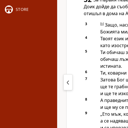
Доик дойде да съоб
STORE
отишъл в дома на 
3
[
b
]
Защо, наси
Божията мил
4
Твоят език 
като изостр
5
Ти обичаш з
обичаш лъжа
истината.
6
Ти, коварни
7
Затова Бог 
ще те грабн
и ще те изк
8
А праведнит
и ще му се п
9
„Ето мъж, к
а се надява
и се уповав