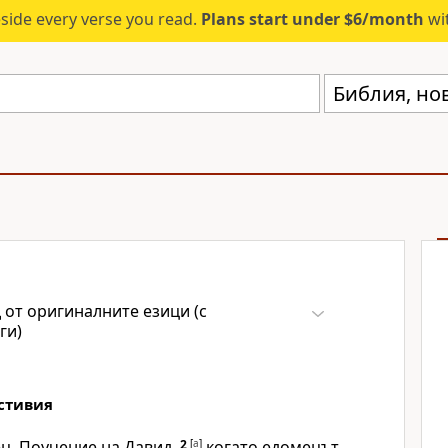
eside every verse you read.
Plans start under $6/month
wit
 от оригиналните езици (с
ги)
стивия
ц. Поучение на Давид,
2
[
a
]
когато едомецът