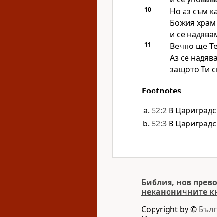
10
Но аз съм к
Божия храм
и се надява
11
Вечно ще Те
Аз се надяв
защото Ти си
Footnotes
52:2
В Цариградс
52:3
В Цариградс
Библия, нов прево
неканоничните к
Copyright by ©
Бълг