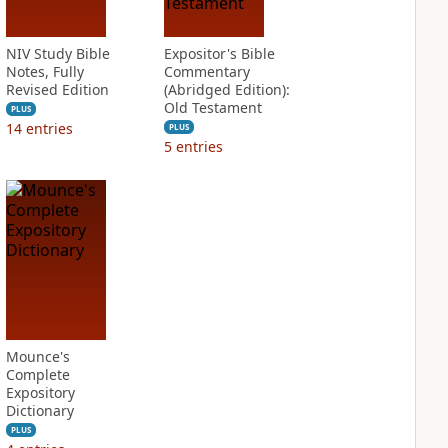
NIV Study Bible
Expositor's Bible
Notes, Fully
Commentary
Revised Edition
(Abridged Edition):
Old Testament
PLUS
14
entries
PLUS
5
entries
Mounce's
Complete
Expository
Dictionary
PLUS