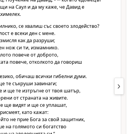
щи на Саул и да му каже, че Давид е
Ахимелех.
лнико, се хвалиш със своето злодейство?
ост е всеки ден с мене.
измисля как да разруши;
ен нож си ти, измамнико.
лото повече от доброто,
та повече, отколкото да говориш
 езико, обичаш всички гибелни думи.
ще те съкруши завинаги;
е и ще те изтръгне от твоя шатър,
орени от страната на живите.
е ще видят и ще се уплашат,
рисмеят, като кажат:
ойто не прие Бога за свой защитник,
ше на голямото си богатство
аше на злодеянията си.“