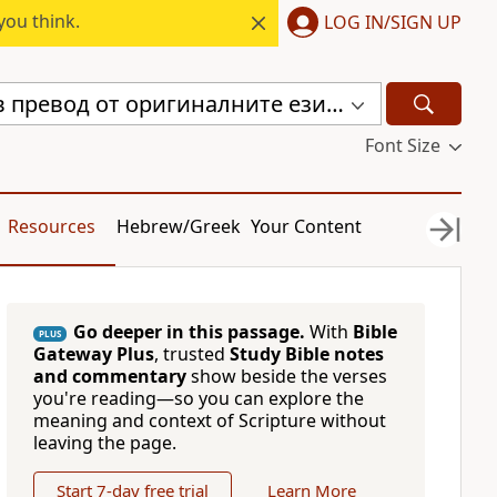
you think.
LOG IN/SIGN UP
Библия, нов превод от оригиналните езици (с неканоничните книги) (CBT)
Font Size
Resources
Hebrew/Greek
Your Content
Go deeper in this passage.
With
Bible
PLUS
Gateway Plus
, trusted
Study Bible notes
and commentary
show beside the verses
you're reading—so you can explore the
meaning and context of Scripture without
leaving the page.
Start 7-day free trial
Learn More