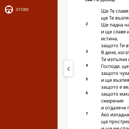
STORE
Ще Те славя
ще Те възпя
2
Ще падна на
и ще славя 
истина,
защото Ти в
3
В деня, кога
Ти изпълни 
4
Господи, ще
защото чуха
5
и ще възпея
защото е ве
6
защото мака
смирения
и отдалече 
7
Ако изпадна
ще простреш
и ще ме спа