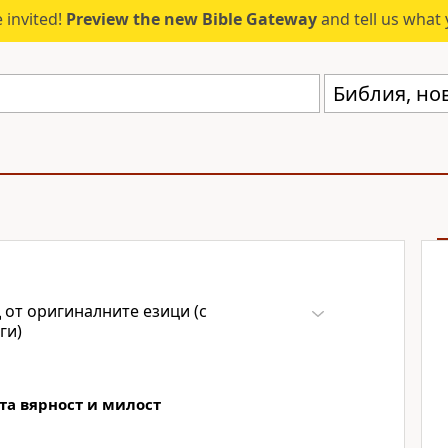
 invited!
Preview the new Bible Gateway
and tell us what 
 от оригиналните езици (с
ги)
та вярност и милост