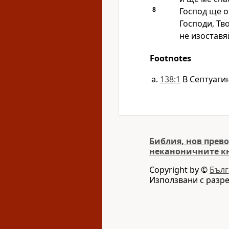
8
Господ ще о
Господи, Тв
не изоставя
Footnotes
138:1
В Септуагин
Библия, нов прево
неканоничните к
Copyright by ©
Бълг
Използвани с разр