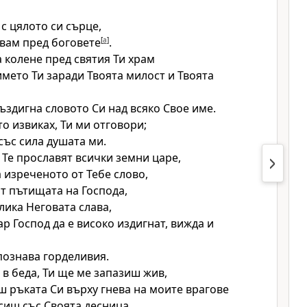
 с цялото си сърце,
вам пред боговете
[
a
]
.
 колене пред святия Ти храм
името Ти заради Твоята милост и Твоята
ъздигна словото Си над всяко Свое име.
то извиках, Ти ми отговори;
със сила душата ми.
 Те прославят всички земни царе,
 изреченото от Тебе слово,
т пътищата на Господа,
лика Неговата слава,
р Господ да е високо издигнат, вижда и
познава горделивия.
 в беда, Ти ще ме запазиш жив,
 ръката Си върху гнева на моите врагове
сиш със Своята десница.