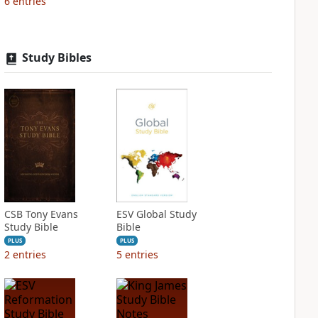
6
entries
Study Bibles
CSB Tony Evans
ESV Global Study
Study Bible
Bible
PLUS
PLUS
2
entries
5
entries