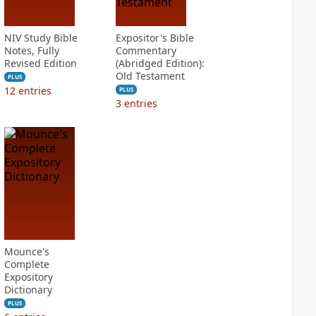
NIV Study Bible
Expositor's Bible
Notes, Fully
Commentary
Revised Edition
(Abridged Edition):
Old Testament
PLUS
12
entries
PLUS
3
entries
Mounce's
Complete
Expository
Dictionary
PLUS