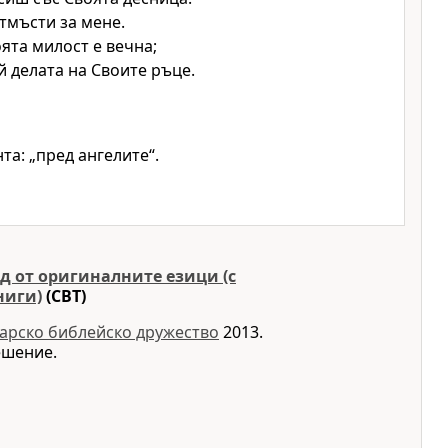
тмъсти за мене.
оята милост е вечна;
й делата на Своите ръце.
та: „пред ангелите“.
д от оригиналните езици (с
ниги)
(CBT)
арско библейско дружество
2013.
ешение.