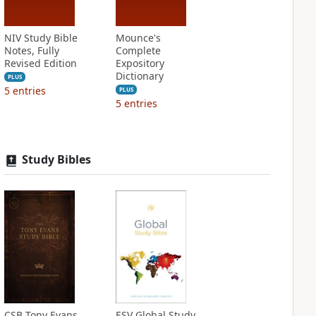
NIV Study Bible
Mounce's
Notes, Fully
Complete
Revised Edition
Expository
Dictionary
PLUS
5
entries
PLUS
5
entries
Study Bibles
CSB Tony Evans
ESV Global Study