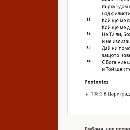
върху Едом 
над филисти
11
Кой ще ме в
Кой ще ме д
12
Не Ти ли, Б
и не излиза
13
Дай ни помо
защото чове
14
С Бога ние 
и Той ще ст
Footnotes
108:2
В Цариград
Библия, нов прево