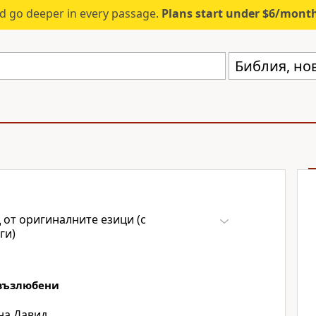
d go deeper in every passage.
Plans start under $6/mont
 от оригиналните езици (с
ги)
 възлюбени
на Давид.