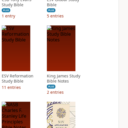
Study Bible
Bible
PLUS
PLUS
1
entry
5
entries
ESV Reformation
King James Study
Study Bible
Bible Notes
11
entries
PLUS
2
entries