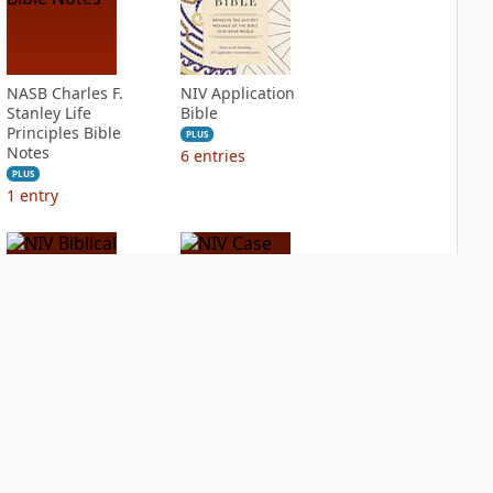
NASB Charles F.
NIV Application
Stanley Life
Bible
Principles Bible
PLUS
Notes
6
entries
PLUS
1
entry
NIV Biblical
NIV Case for Christ
Theology Study
Study Bible
Bible
PLUS
3
entries
PLUS