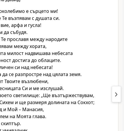
околебимо е сърцето ми!
 Те възпявам с душата си.
вие, арфа и гусла!
м да събудя.
 Те прославя между народите
пявам между хората,
ята милост надвишава небесата
рност достига до облаците.
личен си над небесата!
а да се разпростре над цялата земя.
ят Твоите възлюбени,
десницата Си и ме изслушай.
Своето светилище: „Ще възтържествувам,
Сихем и ще размеря долината на Сокхот;
д и Мой – Манасия,
лем на Моята глава.
 скиптър.
т умивалник,