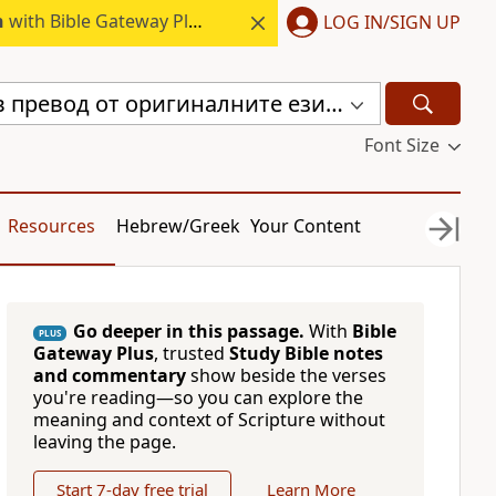
h
with Bible Gateway Plus.
LOG IN/SIGN UP
Библия, нов превод от оригиналните езици (с неканоничните книги) (CBT)
Font Size
Resources
Hebrew/Greek
Your Content
Go deeper in this passage.
With
Bible
PLUS
Gateway Plus
, trusted
Study Bible notes
and commentary
show beside the verses
you're reading—so you can explore the
meaning and context of Scripture without
leaving the page.
Start 7-day free trial
Learn More