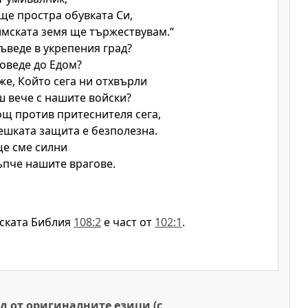
ще простра обувката Си,
мската земя ще тържествувам.“
ъведе в укрепения град?
оведе до Едом?
оже, Който сега ни отхвърли
ш вече с нашите войски?
щ против притеснителя сега,
шката защита е безполезна.
ще сме силни
ъпче нашите врагове.
ската Библия
108:2
е част от
102:1
.
д от оригиналните езици (с