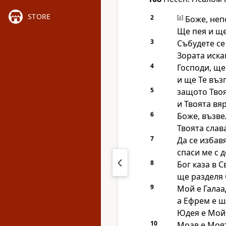
STORE
2
[
a
]
Боже, неп
Ще пея и ще
3
Събудете се 
Зората иска
4
Господи, ще
и ще Те въз
5
защото Тво
и Твоята вя
6
Боже, възве
Твоята слав
7
Да се избав
спаси ме с 
8
Бог каза в 
ще разделя 
9
Мой е Галаа
а Ефрем е ш
Юдея е Мой
10
Моав е Моя