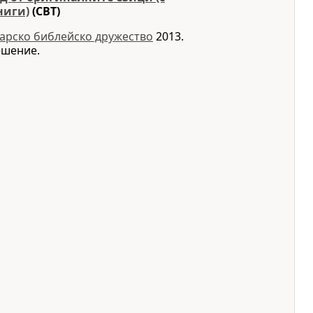
ниги)
(CBT)
арско библейско дружество
2013.
ешение.