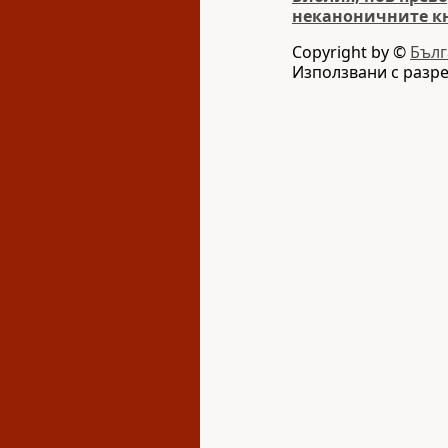
неканоничните к
Copyright by ©
Бълг
Използвани с разр