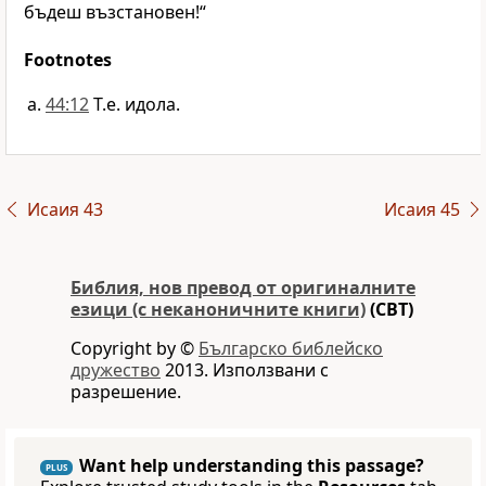
бъдеш възстановен!“
Footnotes
44:12
Т.е. идола.
Исаия 43
Исаия 45
Библия, нов превод от оригиналните
езици (с неканоничните книги)
(CBT)
Copyright by ©
Българско библейско
дружество
2013. Използвани с
разрешение.
Want help understanding this passage?
PLUS