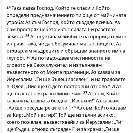
24
Така казва Господ, Който те спаси и Който
определи предназначението ти още от майчината
утроба: Аз съм Господ, Който създаде всичко. Аз
Сам прострях небето и със силата Си разстлах
земята.
25
Аз осуетявам личбите на прорицателите
и правя така, че да обезумяват магьосниците, Аз
отхвърлям мъдреците и обръщам знанието им на
глупост.
26
Аз потвърждавам истинността на
словото на Своя служител и изпълнявам
възвестеното от Моите пратеници. Аз казвам за
Йерусалим: „Ти ще бъдеш заселен“, и на градовете
в Юдея: „Вие ще бъдете построени отново.“ И Аз
ще възстановя развалините им.
27
Аз съм, Който
казвам на водната бездна: „Изсъхни!“ Аз казвам:
„Аз ще пресуша реките ти.“
28
Аз съм, Който казвам
за Кир: „Мой пастир!“ Той ще изпълни всичко,
което пожелая, възвестявайки за Йерусалим: „Ти
ще бъдеш отново съграден!“, и за храма: „Ти ще