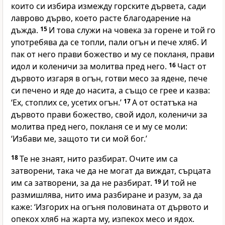
които си избира измежду горските дървета, сади
лаврово дърво, което расте благодарение на
дъжда.
15
И това служи на човека за горене и той го
употребява да се топли, пали огън и пече хляб. И
пак от него прави божество и му се покланя, прави
идол и коленичи за молитва пред него.
16
Част от
дървото изгаря в огън, готви месо за ядене, пече
си печено и яде до насита, а също се грее и казва:
‘Ех, стоплих се, усетих огън.’
17
А от остатъка на
дървото прави божество, свой идол, коленичи за
молитва пред него, покланя се и му се моли:
‘Избави ме, защото ти си мой бог.’
18
Те не знаят, нито разбират. Очите им са
затворени, така че да не могат да виждат, сърцата
им са затворени, за да не разбират.
19
И той не
размишлява, нито има разбиране и разум, за да
каже: ‘Изгорих на огъня половината от дървото и
опекох хляб на жарта му, изпекох месо и ядох.