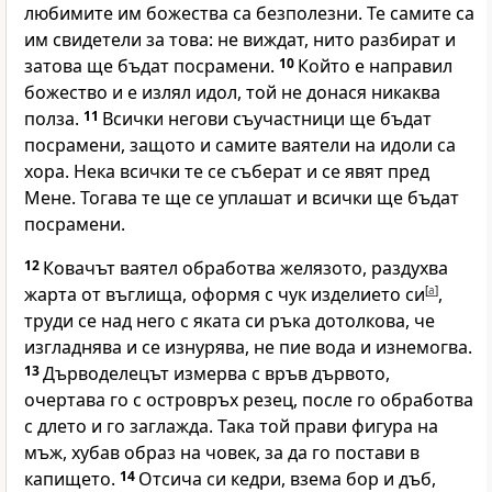
любимите им божества са безполезни. Те самите са
им свидетели за това: не виждат, нито разбират и
затова ще бъдат посрамени.
10
Който е направил
божество и е излял идол, той не донася никаква
полза.
11
Всички негови съучастници ще бъдат
посрамени, защото и самите ваятели на идоли са
хора. Нека всички те се съберат и се явят пред
Мене. Тогава те ще се уплашат и всички ще бъдат
посрамени.
12
Ковачът ваятел обработва желязото, раздухва
жарта от въглища, оформя с чук изделието си
[
a
]
,
труди се над него с яката си ръка дотолкова, че
изгладнява и се изнурява, не пие вода и изнемогва.
13
Дърводелецът измерва с връв дървото,
очертава го с островръх резец, после го обработва
с длето и го заглажда. Така той прави фигура на
мъж, хубав образ на човек, за да го постави в
капището.
14
Отсича си кедри, взема бор и дъб,