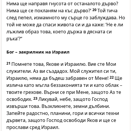
Нима ще направя гнусота от останалото дърво?
Нима ще се покланям на къс дърво?’
20
Той тича
след пепел, измамното му сърце го заблуждава. Но
той не може да спаси живота си и да каже: ‘Не е ли
лъжлив образ това, което държа в дясната си
ръка’?“
Бог – закрилник на Израил
21
Помнете това, Якове и Израилю. Вие сте Мои
служители. Аз ви създадох. Мой служител си ти,
Израилю, няма да бъдеш забравен от Мене!
22
Ще
излича като мъгла беззаконията ти и като облак –
твоите грехове. Върни се при Мене, защото Аз те
освободих.
23
Ликувай, небе, защото Господ
извърши това. Възкликнете, земни дълбини.
Запейте радостно, планини, гори и всички техни
дървета, защото Господ освободи Яков и ще се
прослави сред Израил.