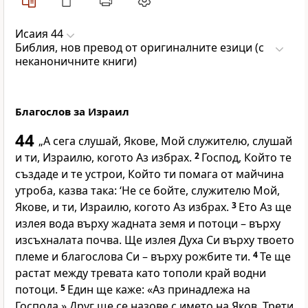
Исаия 44
Библия, нов превод от оригиналните езици (с
неканоничните книги)
Благослов за Израил
44
„А сега слушай, Якове, Мой служителю, слушай
и ти, Израилю, когото Аз избрах.
2
Господ, Който те
създаде и те устрои, Който ти помага от майчина
утроба, казва така: ‘Не се бойте, служителю Мой,
Якове, и ти, Израилю, когото Аз избрах.
3
Ето Аз ще
излея вода върху жадната земя и потоци – върху
изсъхналата почва. Ще излея Духа Си върху твоето
племе и благослова Си – върху рожбите ти.
4
Те ще
растат между тревата като тополи край водни
потоци.
5
Един ще каже: «Аз принадлежа на
Господа.» Друг ще се назове с името на Яков. Трети