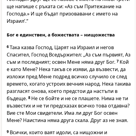
ще напише с ръката си: «Аз съм Притежание на
Господа.» И ще бъдат призовавани с името на
Израил’.“
Бог е единствен, а божествата – нищожества
6
Така казва Господ, Царят на Израил и негов
Спасител, Господ Вседържител: „Аз съм първият, Аз
съм и последният; освен Мене няма друг Бог.
7
Кой
е като Мене? Нека такъв се изяви, да възвести, да
изложи пред Мене подред всичко случило се след
времето, когато устроих вечния народ. Нека такива
разгласят онова, което предстои да настъпи в
бъдеще.
8
Не се бойте и не се плашете. Нима не ти
възвестих и не ти предсказах всичко това отдавна?
Вие сте Мои свидетели. Има ли друг Бог освен
Мене? Наистина няма друга скала. Друг аз не зная.
9
Всички, които ваят идоли, са нищожни и