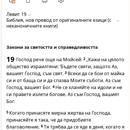
Левит 19
Библия, нов превод от оригиналните езици (с
неканоничните книги)
Закони за светостта и справедливостта
19
Господ рече още на Мойсей:
2
„Кажи на цялото
общество израилтяни: ‘Бъдете святи, защото Аз,
вашият Господ, съм свят.
3
Всеки да се бои от майка
си и от баща си и да спазва Моите съботи. Аз съм
Господ, вашият Бог.
4
Не се кланяйте на идоли и не
си правете излети богове. Аз съм Господ, вашият
Бог.
5
Когато принасяте мирна жертва на Господа,
принасяйте я така, че да придобиете
благоволение.
6
Тя трябва да се яде в деня, когато я