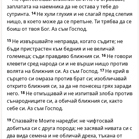
заплатата на наемника да не остава у тебе до
сутринта.
14
Не хули глухия и не слагай пред слепия
нищо, в което може да се препъне. Ти трябва да се
боиш от твоя Бог. Аз съм Господ.
15
Не извършвайте неправда, когато съдите; не
бъди пристрастен към бедния и не величай
големеца; съди правдиво ближния си.
16
Не говори
клевети сред народа си и не върши нищо против
волята на ближния си. Аз съм Господ.
17
Не крий в
сърцето си омраза против брат си; изобличавай
открито ближния си, за да не понесеш грях заради
него.
18
Не отмъщавай и не изпитвай злоба против
сънародниците си, а обичай ближния си, както
себе си. Аз съм Господ.
19
Спазвайте Моите наредби: не чифтосвай
добитъка си с друга порода; не засявай нивата си с
два вида семена и не обличай дреха, тъкана от