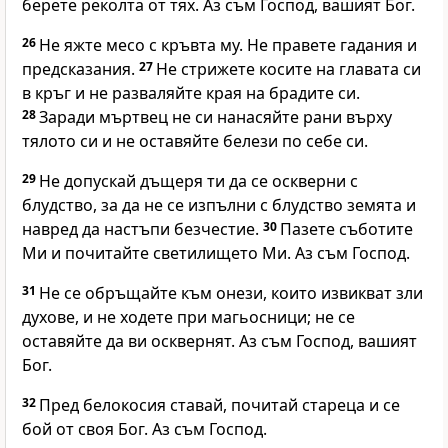
берете реколта от тях. Аз съм Господ, вашият Бог.
26
Не яжте месо с кръвта му. Не правете гадания и
предсказания.
27
Не стрижете косите на главата си
в кръг и не разваляйте края на брадите си.
28
Заради мъртвец не си нанасяйте рани върху
тялото си и не оставяйте белези по себе си.
29
Не допускай дъщеря ти да се оскверни с
блудство, за да не се изпълни с блудство земята и
навред да настъпи безчестие.
30
Пазете съботите
Ми и почитайте светилището Ми. Аз съм Господ.
31
Не се обръщайте към онези, които извикват зли
духове, и не ходете при магьосници; не се
оставяйте да ви осквернят. Аз съм Господ, вашият
Бог.
32
Пред белокосия ставай, почитай стареца и се
бой от своя Бог. Аз съм Господ.