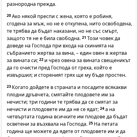
разнородна прежда.
20
Ако някой преспи с жена, която е робиня,
сгодена за мъж, но не е откупена, нито освободена,
те трябва да бъдат наказани, но не със смърт,
защото тя не е била свободна.
21
Този човек да
доведе на Господа при входа на скинията на
събранието жертва за вина, – един овен в жертва
за вината си;
22
и чрез овена за вината свещеникът
да го очисти пред Господа от греха, който е
извършил; и стореният грях ще му бъде простен.
23
Когато дойдете в страната и посадите всякакви
плодни дръвчета, смятайте плодовете им за
нечисти; три години те трябва да се смятат за
нечисти и плодовете им да не се ядат;
24
а на
четвъртата година всичките им плодове да бъдат
осветени за възхвала на Господа.
25
На петата
година ще можете да ядете от плодовете им и да