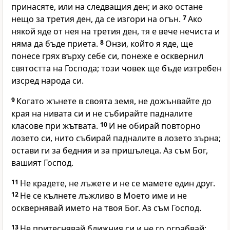
принасяте, или на следващия ден; и ако остане
нещо за третия ден, да се изгори на огън.
7
Ако
някой яде от нея на третия ден, тя е вече нечиста и
няма да бъде приета.
8
Онзи, който я яде, ще
понесе грях върху себе си, понеже е осквернил
святостта на Господа; този човек ще бъде изтребен
изсред народа си.
9
Когато жънете в своята земя, не дожънвайте до
края на нивата си и не събирайте падналите
класове при жътвата.
10
И не обирай повторно
лозето си, нито събирай падналите в лозето зърна;
остави ги за бедния и за пришълеца. Аз съм Бог,
вашият Господ.
11
Не крадете, не лъжете и не се мамете един друг.
12
Не се кълнете лъжливо в Моето име и не
осквернявай името на твоя Бог. Аз съм Господ.
13
Не притеснявай ближния си и не го ограбвай;