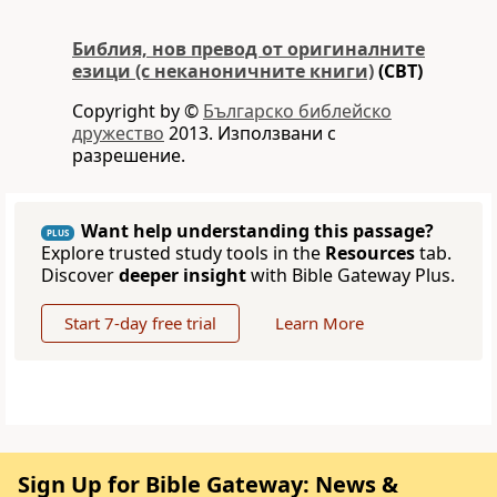
Библия, нов превод от оригиналните
езици (с неканоничните книги)
(CBT)
Copyright by ©
Българско библейско
дружество
2013. Използвани с
разрешение.
Want help understanding this passage?
PLUS
Explore trusted study tools in the
Resources
tab.
Discover
deeper insight
with Bible Gateway Plus.
Start 7-day free trial
Learn More
Sign Up for Bible Gateway: News &