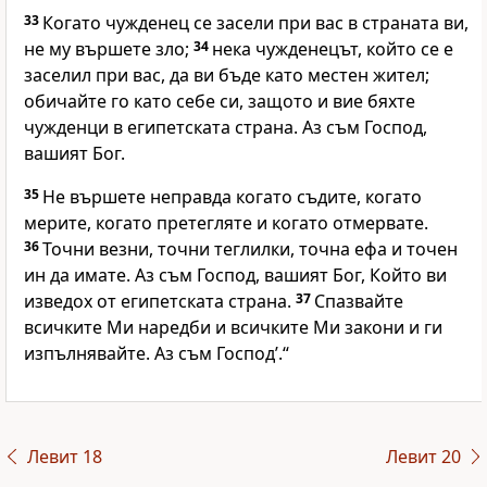
33
Когато чужденец се засели при вас в страната ви,
не му вършете зло;
34
нека чужденецът, който се е
заселил при вас, да ви бъде като местен жител;
обичайте го като себе си, защото и вие бяхте
чужденци в египетската страна. Аз съм Господ,
вашият Бог.
35
Не вършете неправда когато съдите, когато
мерите, когато претегляте и когато отмервате.
36
Точни везни, точни теглилки, точна ефа и точен
ин да имате. Аз съм Господ, вашият Бог, Който ви
изведох от египетската страна.
37
Спазвайте
всичките Ми наредби и всичките Ми закони и ги
изпълнявайте. Аз съм Господ’.“
Левит 18
Левит 20