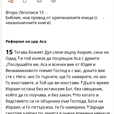
Второ Летописи 15
Библия, нов превод от оригиналните езици (с
неканоничните книги)
Реформи на цар Аса
15
Тогава Божият Дух слезе върху Азария, сина на
Одед,
2
и той излезе да посрещне Аса с думите:
„Послушайте ме, Аса и всички вие от Юдея и
Вениаминовото племе! Господ е с вас, докато вие
сте с Него: ако Го търсите, ще Го намерите, но ако
Го изоставите, и Той ще ви изостави.
3
Дълго време
Израил остана без истинския Бог, без свещеник,
който да го поучава, и без закон.
4
Но когато в
бедствието си се обърнаха към Господа, Бога на
Израил, и Го потърсиха, те Го намериха.
5
Заради
смутове навред по земята в онези времена нямаше