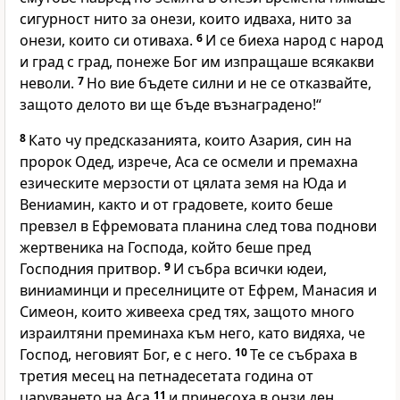
сигурност нито за онези, които идваха, нито за
онези, които си отиваха.
6
И се биеха народ с народ
и град с град, понеже Бог им изпращаше всякакви
неволи.
7
Но вие бъдете силни и не се отказвайте,
защото делото ви ще бъде възнаградено!“
8
Като чу предсказанията, които Азария, син на
пророк Одед, изрече, Аса се осмели и премахна
езическите мерзости от цялата земя на Юда и
Вениамин, както и от градовете, които беше
превзел в Ефремовата планина след това поднови
жертвеника на Господа, който беше пред
Господния притвор.
9
И събра всички юдеи,
виниаминци и преселниците от Ефрем, Манасия и
Симеон, които живееха сред тях, защото много
израилтяни преминаха към него, като видяха, че
Господ, неговият Бог, е с него.
10
Те се събраха в
третия месец на петнадесетата година от
царуването на Аса
11
и принесоха в онзи ден