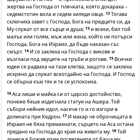
жертва на Господа от плячката, която докараха –
седемстотин вола и седем хиляди овце.
12
Тогава
сключиха завет с Господа, Бога на предците си, да
Му служат от все сърце и душа;
13
и всеки, бил той
малък или голям, мъж или жена, който не потърси
Господа, Бога на Израил, да бъде наказан със
смърт.
14
И се заклеха на Господа с викове и
възгласи под звуците на тръби и рогове.
15
Всички
юдеи се радваха на тази клетва, защото се заклеха
искрено да служат всеотдайно на Господа. И Господ
се обърна към тях и те се успокоиха.
16
Аса лиши и майка си от царско достойнство,
понеже беше издигнала статуи на Ашера. Той
събори нейния идол, насече го и го изгори в
долината при Кедрон.
17
И макар че оброчищата в
Израил не бяха премахнати, сърцето на Аса остана
предано на Господа до края на живота му.
18
Той
донесе в Божия храм посветените от баща му