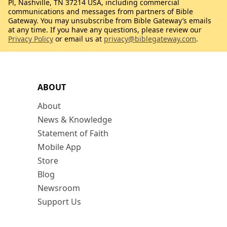
Pl, Nashville, TN 37214 USA, including commercial
communications and messages from partners of Bible
Gateway. You may unsubscribe from Bible Gateway’s emails
at any time. If you have any questions, please review our
Privacy Policy
or email us at
privacy@biblegateway.com
.
ABOUT
About
News & Knowledge
Statement of Faith
Mobile App
Store
Blog
Newsroom
Support Us