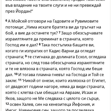
във владение на твоите слуги и не ни превеждай
през Йордан!“
6
А Мойсей отговори на Гадовите и Рувимовите
потомци: „Нима искате братята ви да тръгнат на
бой, а вие да останете тук?
7
Защо обезсърчавате
израилтяните да преминат в страната, която
Господ им е дал?
8
Така постъпиха бащите ви,
когато ги изпратих от Кадис-Варни да огледат
страната;
9
те стигнаха до долината Есхол, огледаха
страната, но след това обезсърчиха израилтяните
и те не влязоха в страната, която Господ им беше
дал.
10
И тогава пламна гневът на Господа и Той се
закле:
11
‘Никой от онези, които излязоха от Египет,
от двадесет години нагоре, няма да види страната,
която с клетва съм обещал на Авраам, Исаак и
Яков, защото не Ме следваха с цялото си сърце,
12
освен Халев, син на кенезитеца Йефония, и
Иисус, Навиновия син, защото те последваха