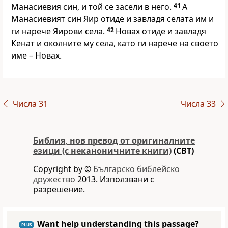
Манасиевия син, и той се засели в него.
41
А
Манасиевият син Яир отиде и завладя селата им и
ги нарече Яирови села.
42
Новах отиде и завладя
Кенат и околните му села, като ги нарече на своето
име – Новах.
Числа 31
Числа 33
Библия, нов превод от оригиналните
езици (с неканоничните книги)
(CBT)
Copyright by ©
Българско библейско
дружество
2013. Използвани с
разрешение.
Want help understanding this passage?
PLUS