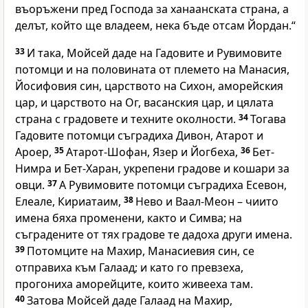
въоръжени пред Господа за ханаанската страна, а
делът, който ще владеем, нека бъде отсам Йордан.“
33
И така, Мойсей даде на Гадовите и Рувимовите
потомци и на половината от племето на Манасия,
Йосифовия син, царството на Сихон, аморейския
цар, и царството на Ог, васанския цар, и цялата
страна с градовете и техните околности.
34
Тогава
Гадовите потомци съградиха Дивон, Атарот и
Ароер,
35
Атарот-Шофан, Язер и Йогбеха,
36
Бет-
Нимра и Бет-Харан, укрепени градове и кошари за
овци.
37
А Рувимовите потомци съградиха Есевон,
Елеале, Кириатаим,
38
Нево и Ваал-Меон – чиито
имена бяха променени, както и Симва; на
съградените от тях градове те дадоха други имена.
39
Потомците на Махир, Манасиевия син, се
отправиха към Галаад; и като го превзеха,
прогониха аморейците, които живееха там.
40
Затова Мойсей даде Галаад на Махир,