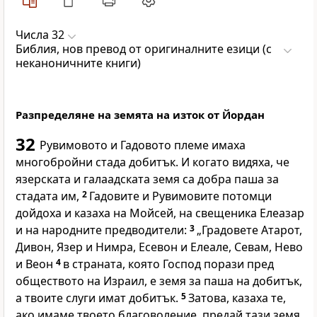
Числа 32
Библия, нов превод от оригиналните езици (с
неканоничните книги)
Разпределяне на земята на изток от Йордан
32
Рувимовото и Гадовото племе имаха
многобройни стада добитък. И когато видяха, че
язерската и галаадската земя са добра паша за
стадата им,
2
Гадовите и Рувимовите потомци
дойдоха и казаха на Мойсей, на свещеника Елеазар
и на народните предводители:
3
„Градовете Атарот,
Дивон, Язер и Нимра, Есевон и Елеале, Севам, Нево
и Веон
4
в страната, която Господ порази пред
обществото на Израил, е земя за паша на добитък,
а твоите слуги имат добитък.
5
Затова, казаха те,
ако имаме твоето благоволение, предай тази земя