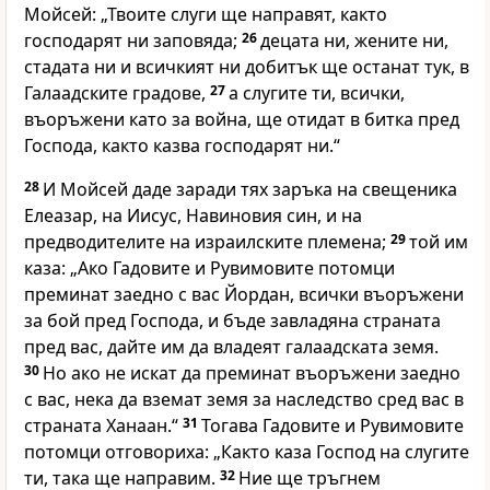
Мойсей: „Твоите слуги ще направят, както
господарят ни заповяда;
26
децата ни, жените ни,
стадата ни и всичкият ни добитък ще останат тук, в
Галаадските градове,
27
а слугите ти, всички,
въоръжени като за война, ще отидат в битка пред
Господа, както казва господарят ни.“
28
И Мойсей даде заради тях заръка на свещеника
Елеазар, на Иисус, Навиновия син, и на
предводителите на израилските племена;
29
той им
каза: „Ако Гадовите и Рувимовите потомци
преминат заедно с вас Йордан, всички въоръжени
за бой пред Господа, и бъде завладяна страната
пред вас, дайте им да владеят галаадската земя.
30
Но ако не искат да преминат въоръжени заедно
с вас, нека да вземат земя за наследство сред вас в
страната Ханаан.“
31
Тогава Гадовите и Рувимовите
потомци отговориха: „Както каза Господ на слугите
ти, така ще направим.
32
Ние ще тръгнем