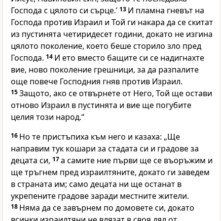
Господа с цялото си сърце.’
13
И пламна гневът на
Господа против Израил и Той ги накара да се скитат
из пустинята четиридесет години, докато не изгина
цялото поколение, което беше сторило зло пред
Господа.
14
И ето вместо бащите си се надигнахте
вие, ново поколение грешници, за да разпалите
още повече Господния гняв против Израил.
15
Защото, ако се отвърнете от Него, Той ще остави
отново Израил в пустинята и вие ще погубите
целия този народ.“
16
Но те пристъпиха към него и казаха: „Ще
направим тук кошари за стадата си и градове за
децата си,
17
а самите ние първи ще се въоръжим и
ще тръгнем пред израилтяните, докато ги заведем
в страната им; само децата ни ще останат в
укрепените градове заради местните жители.
18
Няма да се завърнем по домовете си, докато
всички израилтяни не влязат в своя дял от