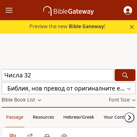
Preview the new
Bible Gateway
!
Библия, нов превод от оригиналните езици (с неканоничните книги) (CBT)
Bible Book List
Font Size
Passage
Resources
Hebrew/Greek
Your Content