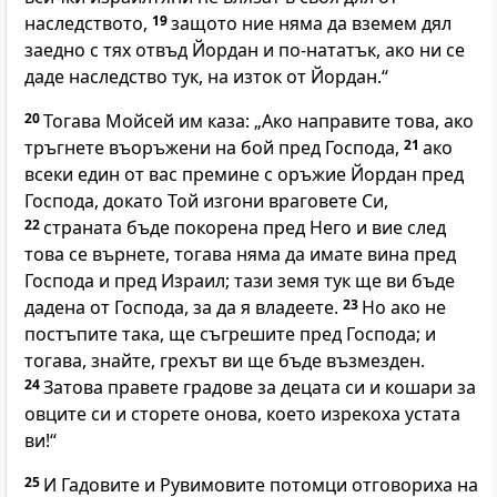
наследството,
19
защото ние няма да вземем дял
заедно с тях отвъд Йордан и по-нататък, ако ни се
даде наследство тук, на изток от Йордан.“
20
Тогава Мойсей им каза: „Ако направите това, ако
тръгнете въоръжени на бой пред Господа,
21
ако
всеки един от вас премине с оръжие Йордан пред
Господа, докато Той изгони враговете Си,
22
страната бъде покорена пред Него и вие след
това се върнете, тогава няма да имате вина пред
Господа и пред Израил; тази земя тук ще ви бъде
дадена от Господа, за да я владеете.
23
Но ако не
постъпите така, ще съгрешите пред Господа; и
тогава, знайте, грехът ви ще бъде възмезден.
24
Затова правете градове за децата си и кошари за
овците си и сторете онова, което изрекоха устата
ви!“
25
И Гадовите и Рувимовите потомци отговориха на