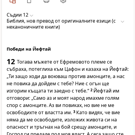
Съдии 12
Библия, нов превод от оригиналните езици (с
неканоничните книги)
Победи на Йефтай
12
Тогава мъжете от Ефремовото племе се
събраха, потеглиха към Цафон и казаха на Йефтай:
„Ти защо ходи да воюваш против амонците, а нас
не повика да дойдем с тебе? Ние с огън ще
изгорим къщата ти заедно с тебе.“
2
Йефтай им
отговори: „Само аз и моят народ имахме голям
спор с амонците. Аз ви повиках, но вие не ме
освободихте от властта им.
3
Като видях, че вие
няма да ме освободите, изложих живота си на
опасност и тръгнах на бой срещу амонците, и
Господ ги предаде под моя власт. А сега защо сте