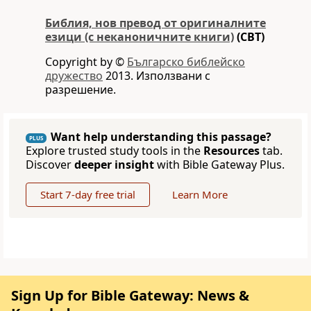
Библия, нов превод от оригиналните
езици (с неканоничните книги)
(CBT)
Copyright by ©
Българско библейско
дружество
2013. Използвани с
разрешение.
Want help understanding this passage?
PLUS
Explore trusted study tools in the
Resources
tab.
Discover
deeper insight
with Bible Gateway Plus.
Start 7-day free trial
Learn More
Sign Up for Bible Gateway: News &