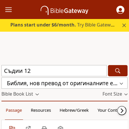
Plans start under $6/month.
Try Bible Gateway Plus.
Библия, нов превод от оригиналните езици (с неканоничните книги) (CBT)
Bible Book List
Font Size
Passage
Resources
Hebrew/Greek
Your Content