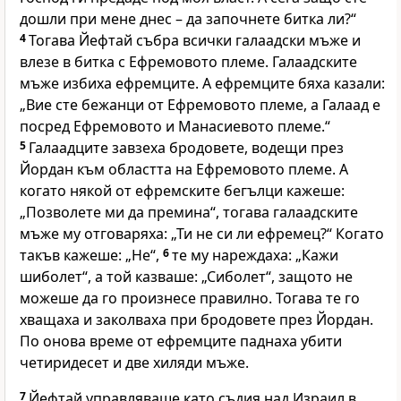
дошли при мене днес – да започнете битка ли?“
4
Тогава Йефтай събра всички галаадски мъже и
влезе в битка с Ефремовото племе. Галаадските
мъже избиха ефремците. А ефремците бяха казали:
„Вие сте бежанци от Ефремовото племе, а Галаад е
посред Ефремовото и Манасиевото племе.“
5
Галаадците завзеха бродовете, водещи през
Йордан към областта на Ефремовото племе. А
когато някой от ефремските бегълци кажеше:
„Позволете ми да премина“, тогава галаадските
мъже му отговаряха: „Ти не си ли ефремец?“ Когато
такъв кажеше: „Не“,
6
те му нареждаха: „Кажи
шиболет“, а той казваше: „Сиболет“, защото не
можеше да го произнесе правилно. Тогава те го
хващаха и заколваха при бродовете през Йордан.
По онова време от ефремците паднаха убити
четиридесет и две хиляди мъже.
7
Йефтай управляваше като съдия над Израил в