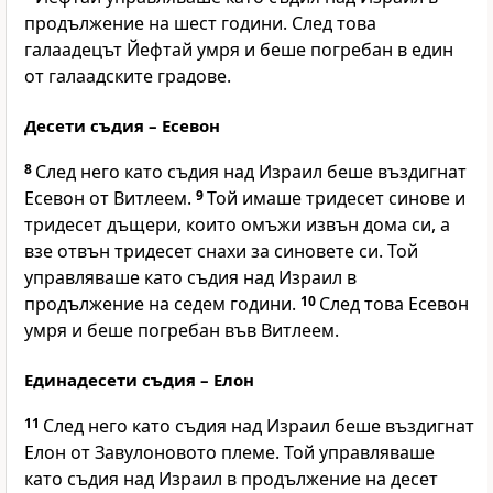
продължение на шест години. След това
галаадецът Йефтай умря и беше погребан в един
от галаадските градове.
Десети съдия – Есевон
8
След него като съдия над Израил беше въздигнат
Есевон от Витлеем.
9
Той имаше тридесет синове и
тридесет дъщери, които омъжи извън дома си, а
взе отвън тридесет снахи за синовете си. Той
управляваше като съдия над Израил в
продължение на седем години.
10
След това Есевон
умря и беше погребан във Витлеем.
Единадесети съдия – Елон
11
След него като съдия над Израил беше въздигнат
Елон от Завулоновото племе. Той управляваше
като съдия над Израил в продължение на десет