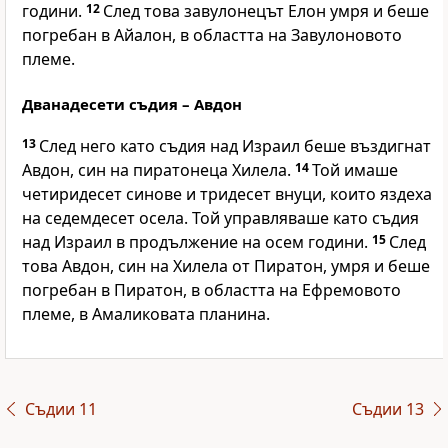
години.
12
След това завулонецът Елон умря и беше
погребан в Айалон, в областта на Завулоновото
племе.
Дванадесети съдия – Авдон
13
След него като съдия над Израил беше въздигнат
Авдон, син на пиратонеца Хилела.
14
Той имаше
четиридесет синове и тридесет внуци, които яздеха
на седемдесет осела. Той управляваше като съдия
над Израил в продължение на осем години.
15
След
това Авдон, син на Хилела от Пиратон, умря и беше
погребан в Пиратон, в областта на Ефремовото
племе, в Амаликовата планина.
Съдии 11
Съдии 13