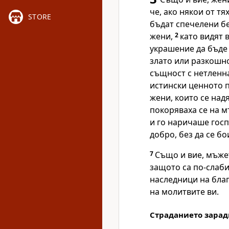
че, ако някои от тя
STORE
бъдат спечелени бе
жени,
2
като видят 
украшение да бъде 
злато или разкошн
същност с нетленна
истински ценното 
жени, които се надя
покоряваха се на м
и го наричаше госп
добро, без да се б
7
Също и вие, мъжет
защото са по-слаби
наследници на бла
на молитвите ви.
Страданието зарад