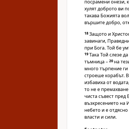
посрамени онези, к
хулят доброто ви п
такава Божията вол
вършите добро, от
18
Защото и Христос
завинаги, Праведни
при Бога. Той бе ум
19
Така Той слезе да
тъмница –
20
на тез
много търпение ги 
строеше корабът. В
избавиха от водата
то не е премахване
чиста съвест пред Б
възкресението на 
небето и е отдясно 
власти и сили.