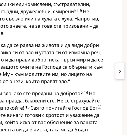
 всички единомислени, състрадателни,
сърдни, дружелюбни, смирени
[
a
]
.
9
Не
о със зло или на хулата с хула. Напротив,
ото знаете, че за това сте призовани – да
в.
ка да се радва на живота и да види добри
зика си от зло и устата си от измамна реч,
то и да прави добро, нека търси мир и да се
2
защото очите на Господа са обърнати към
 Му – към молитвите им, но лицето на
 от онези, които правят зло.“
и зло, ако сте предани на доброто?
14
Но
за правда, блажени сте. Не се страхувайте
безпокойте!
15
Свято почитайте Господ Бог
[
b
]
ете винаги готови с кротост и уважение да
и, който иска от вас обяснение за вашата
вестта ви да е чиста, така че да бъдат