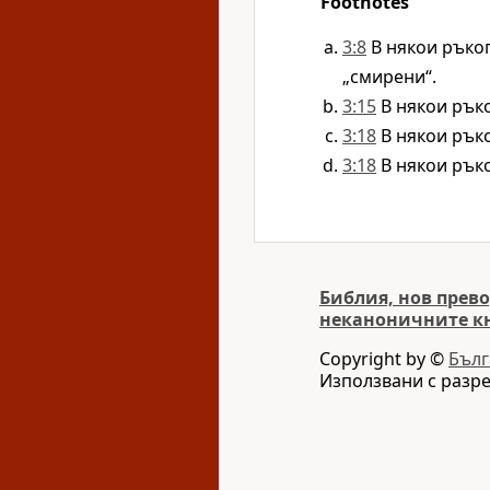
Footnotes
3:8
В някои ръкоп
„смирени“.
3:15
В някои ръко
3:18
В някои ръко
3:18
В някои ръко
Библия, нов прево
неканоничните к
Copyright by ©
Бълг
Използвани с разр