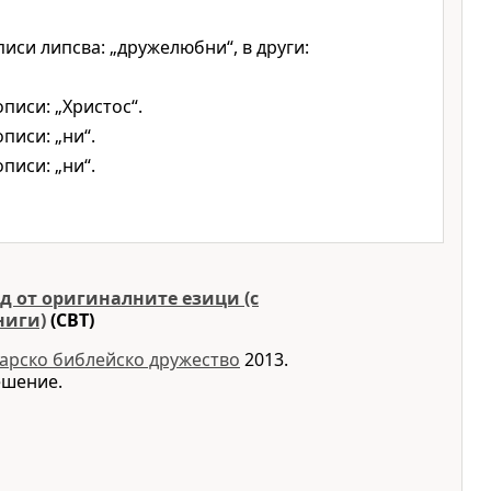
иси липсва: „дружелюбни“, в други:
писи: „Христос“.
писи: „ни“.
писи: „ни“.
д от оригиналните езици (с
ниги)
(CBT)
арско библейско дружество
2013.
ешение.