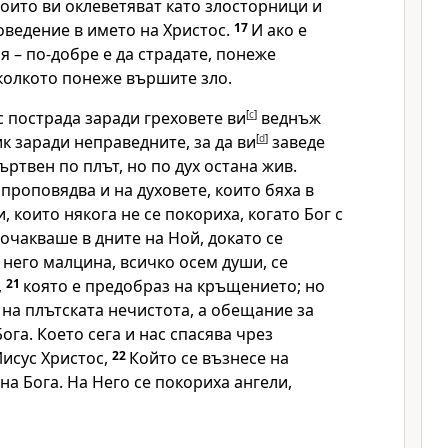
оито ви оклеветяват като злосторници и
оведение в името на Христос.
17
И ако е
я – по-добре е да страдате, понеже
колкото понеже вършите зло.
 пострада заради греховете ви
[
c
]
веднъж
к заради неправедните, за да ви
[
d
]
заведе
ъртвен по плът, но по дух остана жив.
 проповядва и на духовете, които бяха в
и, които някога не се покориха, когато Бог с
очакваше в дните на Ной, докато се
 него малцина, всичко осем души, се
,
21
която е предобраз на кръщението; но
 на плътската нечистота, а обещание за
ога. Което сега и нас спасява чрез
Иисус Христос,
22
Който се възнесе на
на Бога. На Него се покориха ангели,