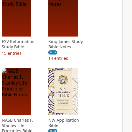
ESV Reformation
King James Study
Study Bible
Bible Notes
15
entries
PLUS
14
entries
NASB Charles F.
NIV Application
Stanley Life
Bible
Principles Bible
PLUS