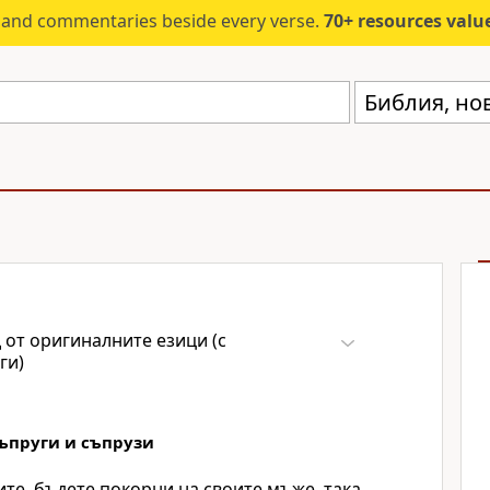
s and commentaries beside every verse.
70+ resources valued at $5,
 от оригиналните езици (с
ги)
ъпруги и съпрузи
ите, бъдете покорни на своите мъже, така