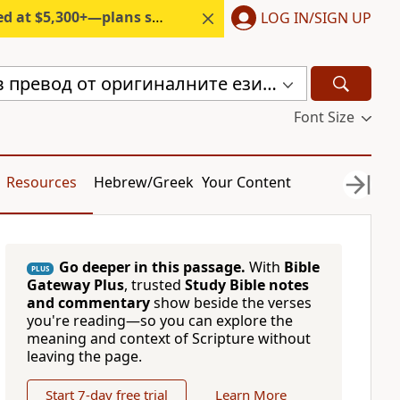
300+—plans start under $6/month.
LOG IN/SIGN UP
Библия, нов превод от оригиналните езици (с неканоничните книги) (CBT)
Font Size
Resources
Hebrew/Greek
Your Content
Go deeper in this passage.
With
Bible
PLUS
Gateway Plus
, trusted
Study Bible notes
and commentary
show beside the verses
you're reading—so you can explore the
meaning and context of Scripture without
leaving the page.
Start 7-day free trial
Learn More