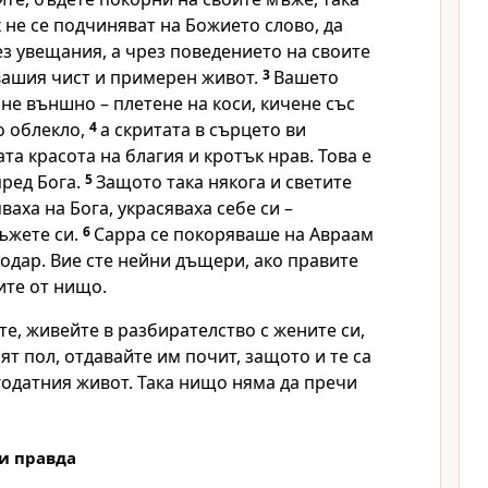
х не се подчиняват на Божието слово, да
з увещания, а чрез поведението на своите
вашия чист и примерен живот.
3
Вашето
не външно – плетене на коси, кичене със
о облекло,
4
а скритата в сърцето ви
та красота на благия и кротък нрав. Това е
пред Бога.
5
Защото така някога и светите
ваха на Бога, украсяваха себе си –
ъжете си.
6
Сарра се покоряваше на Авраам
одар. Вие сте нейни дъщери, ако правите
оите от нищо.
е, живейте в разбирателство с жените си,
ят пол, отдавайте им почит, защото и те са
годатния живот. Така нищо няма да пречи
и правда