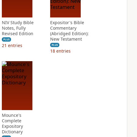
NIV Study Bible
Expositor's Bible
Notes, Fully
Commentary
Revised Edition
(Abridged Edition):
New Testament
PLUS
21
entries
PLUS
18
entries
Mounce's
Complete
Expository
Dictionary