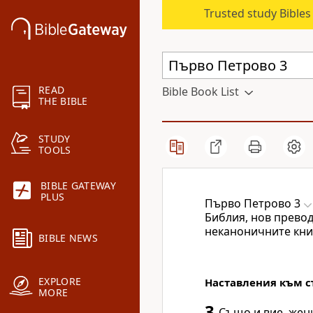
Trusted study Bible
READ
Bible Book List
THE BIBLE
STUDY
TOOLS
BIBLE GATEWAY
PLUS
Първо Петрово 3
Библия, нов превод
неканоничните кни
BIBLE NEWS
EXPLORE
Наставления към с
MORE
3
Също и вие, жен