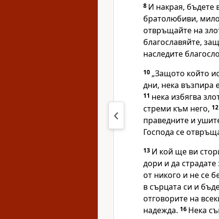
8
И накрая, бъдете
братолюбиви, мило
отвръщайте на злот
благославяйте, защ
наследите благосло
10
„Защото който ис
дни, нека възпира е
11
нека избягва зло
стреми към него,
1
праведните и ушите
Господа се отвръща
13
И кой ще ви стор
дори и да страдате 
от никого и не се 
в сърцата си и бъд
отговорите на всек
надежда.
16
Нека съ