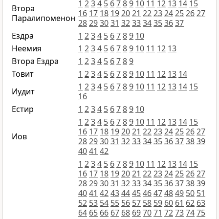
1
2
3
4
5
6
7
8
9
10
11
12
13
14
15
Втора
16
17
18
19
20
21
22
23
24
25
26
27
Паралипоменон
28
29
30
31
32
33
34
35
36
37
Ездра
1
2
3
4
5
6
7
8
9
10
Неемия
1
2
3
4
5
6
7
8
9
10
11
12
13
Втора Ездра
1
2
3
4
5
6
7
8
9
Товит
1
2
3
4
5
6
7
8
9
10
11
12
13
14
1
2
3
4
5
6
7
8
9
10
11
12
13
14
15
Иудит
16
Естир
1
2
3
4
5
6
7
8
9
10
1
2
3
4
5
6
7
8
9
10
11
12
13
14
15
16
17
18
19
20
21
22
23
24
25
26
27
Иов
28
29
30
31
32
33
34
35
36
37
38
39
40
41
42
1
2
3
4
5
6
7
8
9
10
11
12
13
14
15
16
17
18
19
20
21
22
23
24
25
26
27
28
29
30
31
32
33
34
35
36
37
38
39
40
41
42
43
44
45
46
47
48
49
50
51
52
53
54
55
56
57
58
59
60
61
62
63
64
65
66
67
68
69
70
71
72
73
74
75