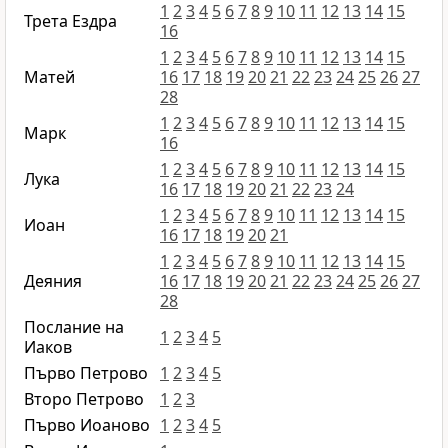
1
2
3
4
5
6
7
8
9
10
11
12
13
14
15
Трета Ездра
16
1
2
3
4
5
6
7
8
9
10
11
12
13
14
15
Матей
16
17
18
19
20
21
22
23
24
25
26
27
28
1
2
3
4
5
6
7
8
9
10
11
12
13
14
15
Марк
16
1
2
3
4
5
6
7
8
9
10
11
12
13
14
15
Лука
16
17
18
19
20
21
22
23
24
1
2
3
4
5
6
7
8
9
10
11
12
13
14
15
Иоан
16
17
18
19
20
21
1
2
3
4
5
6
7
8
9
10
11
12
13
14
15
Деяния
16
17
18
19
20
21
22
23
24
25
26
27
28
Послание на
1
2
3
4
5
Иаков
Първо Петрово
1
2
3
4
5
Второ Петрово
1
2
3
Първо Иоаново
1
2
3
4
5