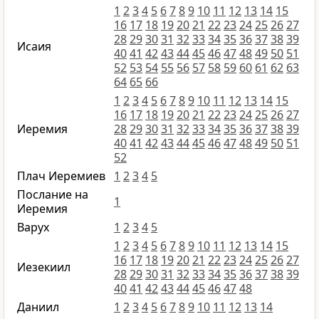
1
2
3
4
5
6
7
8
9
10
11
12
13
14
15
16
17
18
19
20
21
22
23
24
25
26
27
28
29
30
31
32
33
34
35
36
37
38
39
Исаия
40
41
42
43
44
45
46
47
48
49
50
51
52
53
54
55
56
57
58
59
60
61
62
63
64
65
66
1
2
3
4
5
6
7
8
9
10
11
12
13
14
15
16
17
18
19
20
21
22
23
24
25
26
27
Иеремия
28
29
30
31
32
33
34
35
36
37
38
39
40
41
42
43
44
45
46
47
48
49
50
51
52
Плач Иеремиев
1
2
3
4
5
Послание на
1
Иеремия
Варух
1
2
3
4
5
1
2
3
4
5
6
7
8
9
10
11
12
13
14
15
16
17
18
19
20
21
22
23
24
25
26
27
Иезекиил
28
29
30
31
32
33
34
35
36
37
38
39
40
41
42
43
44
45
46
47
48
Даниил
1
2
3
4
5
6
7
8
9
10
11
12
13
14