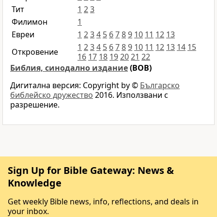
Тит
1
2
3
Филимон
1
Евреи
1
2
3
4
5
6
7
8
9
10
11
12
13
1
2
3
4
5
6
7
8
9
10
11
12
13
14
15
Откровение
16
17
18
19
20
21
22
Библия, синодално издание
(BOB)
Дигитална версия: Copyright by ©
Българско
библейско дружество
2016. Използвани с
разрешение.
Sign Up for Bible Gateway: News &
Knowledge
Get weekly Bible news, info, reflections, and deals in
your inbox.