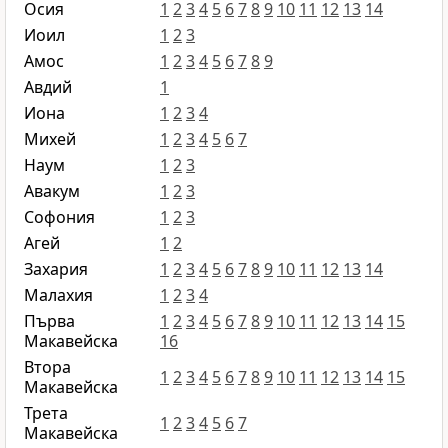
Осия
1
2
3
4
5
6
7
8
9
10
11
12
13
14
Иоил
1
2
3
Амос
1
2
3
4
5
6
7
8
9
Авдий
1
Иона
1
2
3
4
Михей
1
2
3
4
5
6
7
Наум
1
2
3
Авакум
1
2
3
Софония
1
2
3
Агей
1
2
Захария
1
2
3
4
5
6
7
8
9
10
11
12
13
14
Малахия
1
2
3
4
Първа
1
2
3
4
5
6
7
8
9
10
11
12
13
14
15
Макавейска
16
Втора
1
2
3
4
5
6
7
8
9
10
11
12
13
14
15
Макавейска
Трета
1
2
3
4
5
6
7
Макавейска