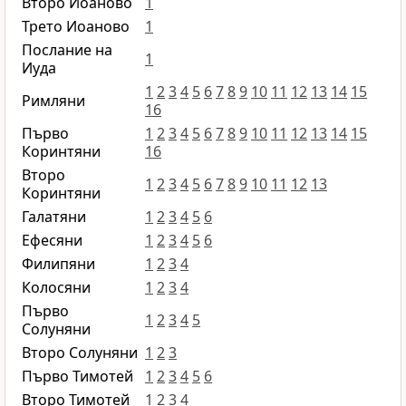
Второ Иоаново
1
Трето Иоаново
1
Послание на
1
Иуда
1
2
3
4
5
6
7
8
9
10
11
12
13
14
15
Римляни
16
Първо
1
2
3
4
5
6
7
8
9
10
11
12
13
14
15
Коринтяни
16
Второ
1
2
3
4
5
6
7
8
9
10
11
12
13
Коринтяни
Галатяни
1
2
3
4
5
6
Ефесяни
1
2
3
4
5
6
Филипяни
1
2
3
4
Колосяни
1
2
3
4
Първо
1
2
3
4
5
Солуняни
Второ Солуняни
1
2
3
Първо Тимотей
1
2
3
4
5
6
Второ Тимотей
1
2
3
4