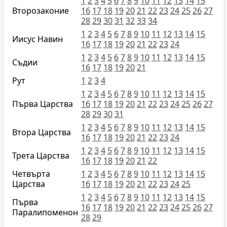
1
2
3
4
5
6
7
8
9
10
11
12
13
14
15
Второзаконие
16
17
18
19
20
21
22
23
24
25
26
27
28
29
30
31
32
33
34
1
2
3
4
5
6
7
8
9
10
11
12
13
14
15
Иисус Навин
16
17
18
19
20
21
22
23
24
1
2
3
4
5
6
7
8
9
10
11
12
13
14
15
Съдии
16
17
18
19
20
21
Рут
1
2
3
4
1
2
3
4
5
6
7
8
9
10
11
12
13
14
15
Първa Царства
16
17
18
19
20
21
22
23
24
25
26
27
28
29
30
31
1
2
3
4
5
6
7
8
9
10
11
12
13
14
15
Втора Царства
16
17
18
19
20
21
22
23
24
1
2
3
4
5
6
7
8
9
10
11
12
13
14
15
Трета Царства
16
17
18
19
20
21
22
Четвърта
1
2
3
4
5
6
7
8
9
10
11
12
13
14
15
Царства
16
17
18
19
20
21
22
23
24
25
1
2
3
4
5
6
7
8
9
10
11
12
13
14
15
Първа
16
17
18
19
20
21
22
23
24
25
26
27
Паралипоменон
28
29