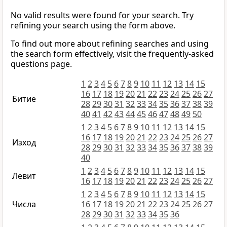
No valid results were found for your search. Try
refining your search using the form above.
To find out more about refining searches and using
the search form effectively, visit the frequently-asked
questions page.
1
2
3
4
5
6
7
8
9
10
11
12
13
14
15
16
17
18
19
20
21
22
23
24
25
26
27
Битие
28
29
30
31
32
33
34
35
36
37
38
39
40
41
42
43
44
45
46
47
48
49
50
1
2
3
4
5
6
7
8
9
10
11
12
13
14
15
16
17
18
19
20
21
22
23
24
25
26
27
Изход
28
29
30
31
32
33
34
35
36
37
38
39
40
1
2
3
4
5
6
7
8
9
10
11
12
13
14
15
Левит
16
17
18
19
20
21
22
23
24
25
26
27
1
2
3
4
5
6
7
8
9
10
11
12
13
14
15
Числа
16
17
18
19
20
21
22
23
24
25
26
27
28
29
30
31
32
33
34
35
36