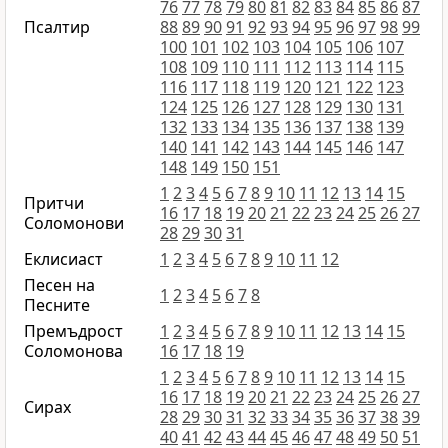
76
77
78
79
80
81
82
83
84
85
86
87
Псалтир
88
89
90
91
92
93
94
95
96
97
98
99
100
101
102
103
104
105
106
107
108
109
110
111
112
113
114
115
116
117
118
119
120
121
122
123
124
125
126
127
128
129
130
131
132
133
134
135
136
137
138
139
140
141
142
143
144
145
146
147
148
149
150
151
1
2
3
4
5
6
7
8
9
10
11
12
13
14
15
Притчи
16
17
18
19
20
21
22
23
24
25
26
27
Соломонови
28
29
30
31
Еклисиаст
1
2
3
4
5
6
7
8
9
10
11
12
Песен на
1
2
3
4
5
6
7
8
Песните
Премъдрост
1
2
3
4
5
6
7
8
9
10
11
12
13
14
15
Соломонова
16
17
18
19
1
2
3
4
5
6
7
8
9
10
11
12
13
14
15
16
17
18
19
20
21
22
23
24
25
26
27
Сирах
28
29
30
31
32
33
34
35
36
37
38
39
40
41
42
43
44
45
46
47
48
49
50
51