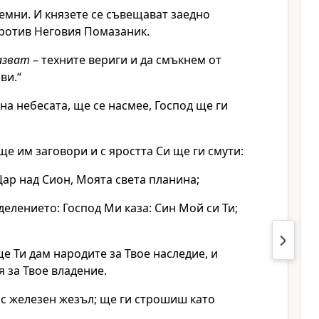
емни. И князете се съвещават заедно
против Неговия Помазаник.
азват
– техните вериги и да смъкнем от
ви.“
на небесата, ще се насмее, Господ ще ги
 ще им заговори и с яростта Си ще ги смути:
ар над Сион, Моята света планина;
елението: Господ Ми каза: Син Мой си Ти;
ще Ти дам народите за Твое наследие, и
я за Твое владение.
 с железен жезъл; ще ги строшиш като