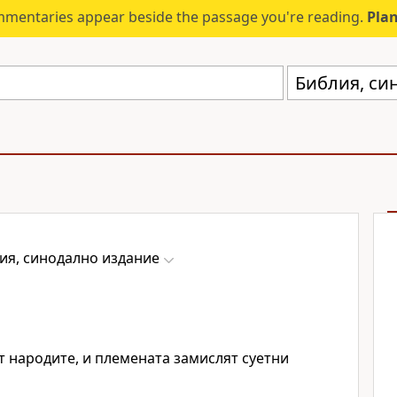
mmentaries appear beside the passage you're reading.
Plan
Библия, си
ия, синодално издание
т народите, и племената замислят суетни