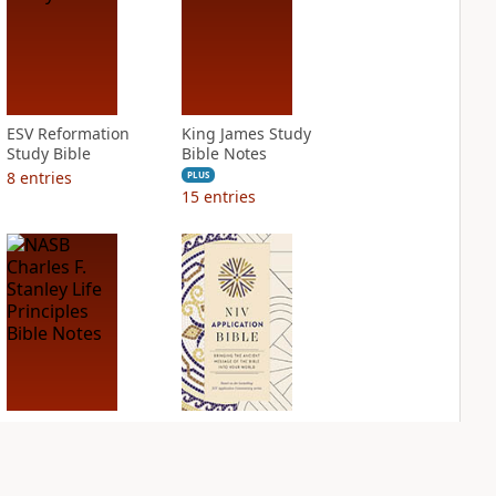
ESV Reformation
King James Study
Study Bible
Bible Notes
8
entries
PLUS
15
entries
NASB Charles F.
NIV Application
Stanley Life
Bible
Principles Bible
PLUS
Notes
6
entries