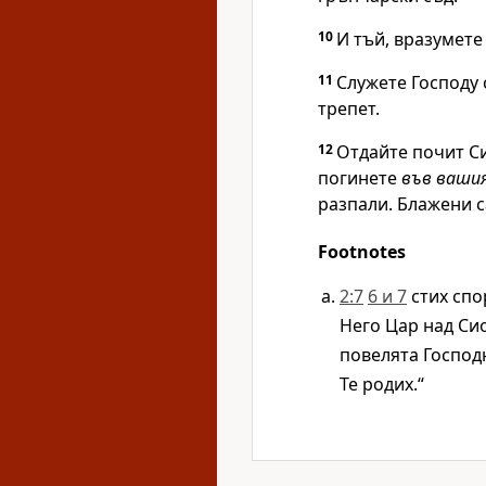
10
И тъй, вразумете 
11
Служете Господу с
трепет.
12
Отдайте почит Син
погинете
във ваши
разпали. Блажени с
Footnotes
2:7
6 и 7
стих спо
Него Цар над Сио
повелята Господн
Те родих.“