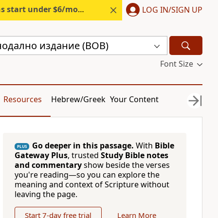
s start under $6/month.
Start free.
LOG IN/SIGN UP
нодално издание (BOB)
Font Size
Resources
Hebrew/Greek
Your Content
Go deeper in this passage.
With
Bible
PLUS
Gateway Plus
, trusted
Study Bible notes
and commentary
show beside the verses
you're reading—so you can explore the
meaning and context of Scripture without
leaving the page.
Start 7-day free trial
Learn More