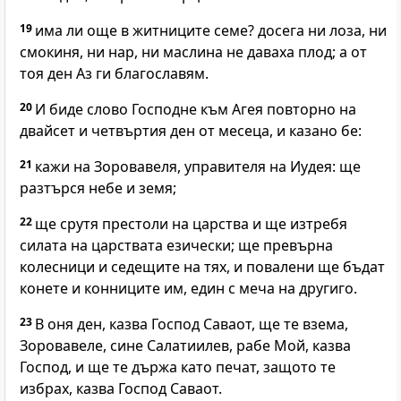
19
има ли още в житниците семе? досега ни лоза, ни
смокиня, ни нар, ни маслина не даваха плод; а от
тоя ден Аз ги благославям.
20
И биде слово Господне към Агея повторно на
двайсет и четвъртия ден от месеца, и казано бе:
21
кажи на Зоровавеля, управителя на Иудея: ще
разтърся небе и земя;
22
ще срутя престоли на царства и ще изтребя
силата на царствата езически; ще превърна
колесници и седещите на тях, и повалени ще бъдат
конете и конниците им, един с меча на другиго.
23
В оня ден, казва Господ Саваот, ще те взема,
Зоровавеле, сине Салатиилев, рабе Мой, казва
Господ, и ще те държа като печат, защото те
избрах, казва Господ Саваот.