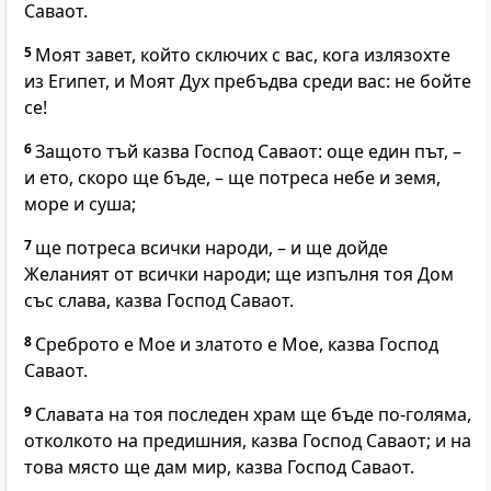
Саваот.
5
Моят завет, който сключих с вас, кога излязохте
из Египет, и Моят Дух пребъдва среди вас: не бойте
се!
6
Защото тъй казва Господ Саваот: още един път, –
и ето, скоро ще бъде, – ще потреса небе и земя,
море и суша;
7
ще потреса всички народи, – и ще дойде
Желаният от всички народи; ще изпълня тоя Дом
със слава, казва Господ Саваот.
8
Среброто е Мое и златото е Мое, казва Господ
Саваот.
9
Славата на тоя последен храм ще бъде по-голяма,
отколкото на предишния, казва Господ Саваот; и на
това място ще дам мир, казва Господ Саваот.