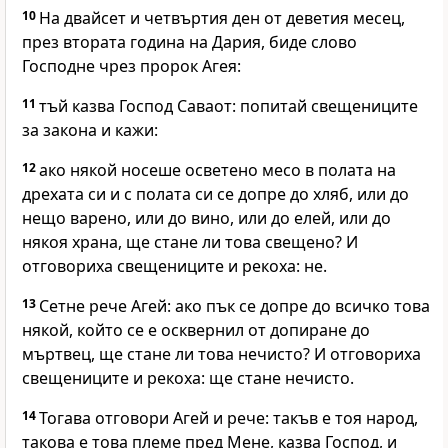
10
На двайсет и четвъртия ден от деветия месец,
през втората година на Дария, биде слово
Господне чрез пророк Агея:
11
тъй казва Господ Саваот: попитай свещениците
за закона и кажи:
12
ако някой носеше осветено месо в полата на
дрехата си и с полата си се допре до хляб, или до
нещо варено, или до вино, или до елей, или до
някоя храна, ще стане ли това свещено? И
отговориха свещениците и рекоха: не.
13
Сетне рече Агей: ако пък се допре до всичко това
някой, който се е осквернил от допиране до
мъртвец, ще стане ли това нечисто? И отговориха
свещениците и рекоха: ще стане нечисто.
14
Тогава отговори Агей и рече: такъв е тоя народ,
такова е това племе пред Мене, казва Господ, и