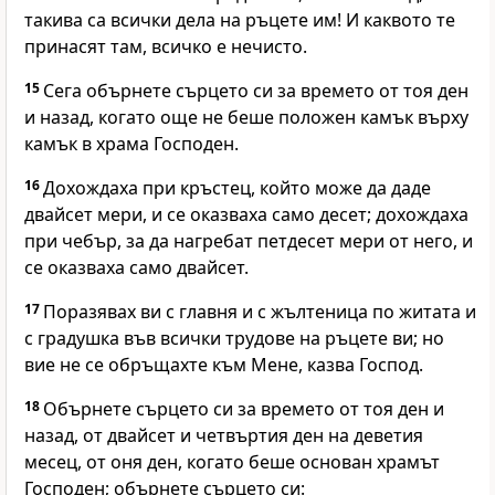
такива са всички дела на ръцете им! И каквото те
принасят там, всичко е нечисто.
15
Сега обърнете сърцето си за времето от тоя ден
и назад, когато още не беше положен камък върху
камък в храма Господен.
16
Дохождаха при кръстец, който може да даде
двайсет мери, и се оказваха само десет; дохождаха
при чебър, за да нагребат петдесет мери от него, и
се оказваха само двайсет.
17
Поразявах ви с главня и с жълтеница по житата и
с градушка във всички трудове на ръцете ви; но
вие не се обръщахте към Мене, казва Господ.
18
Обърнете сърцето си за времето от тоя ден и
назад, от двайсет и четвъртия ден на деветия
месец, от оня ден, когато беше основан храмът
Господен; обърнете сърцето си: