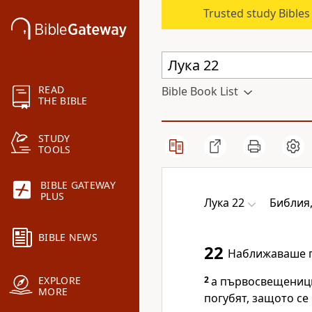
Trusted study Bible
READ
Bible Book List
THE BIBLE
STUDY
TOOLS
BIBLE GATEWAY
PLUS
Лука 22
Библия
BIBLE NEWS
22
Наближаваше п
2
а първосвещеницит
EXPLORE
MORE
погубят, защото се