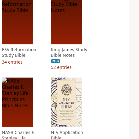
ESV Reformation
King James Study
Study Bible
Bible Notes
34
entries
PLUS
52
entries
NASB Charles F.
NIV Application
Stanley Life
Bible