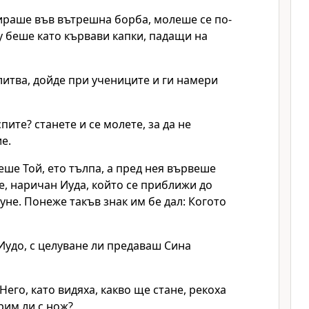
ираше във вътрешна борба, молеше се по-
у беше като кървави капки, падащи на
литва, дойде при учениците и ги намери
пите? станете и се молете, за да не
е.
ше Той, ето тълпа, а пред нея вървеше
е, наричан Иуда, който се приближи до
луне. Понеже такъв знак им бе дал: Когото
 Иудо, с целуване ли предаваш Сина
 Него, като видяха, какво ще стане, рекоха
рим ли с нож?