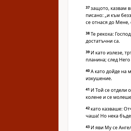
37
защото, казвам в
писано: „и към без
се отнася до Мене,
38
Те рекоха: Господ
достатъчни са.
39
И като излезе, т
планина; след Него
40
А като дойде на м
изкушение.
41
И Той се отдели 
колене и се молеше
42
като казваше: От
чаша! Но нека бъде
43
И яви Му се Анге