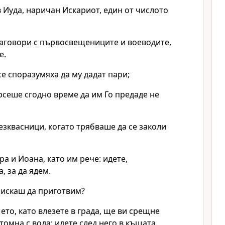
в Иуда, наричан Искариот, един от числото
наговори с първосвещениците и воеводите,
е.
 се споразумяха да му дадат пари;
рсеше сгодно време да им Го предаде не
езквасници, когато трябваше да се заколи
ра и Иоана, като им рече: идете,
, за да ядем.
е искаш да приготвим?
 ето, като влезете в града, ще ви срещне
томна с вода; идете след него в къщата,