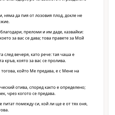
и, няма да пия от лозовия плод, докле не
ожие.
и благодари, преломи и им даде, казвайки:
което за вас се дава; това правете за Мой
а след вечеря, като рече: тая чаша е
а кръв, която за вас се пролива.
 тогова, който Ме предава, е с Мене на
ческий отива, според както е определено;
ек, чрез когото се предава.
е питат помежду си, кой ли ще е от тях оня,
ова.