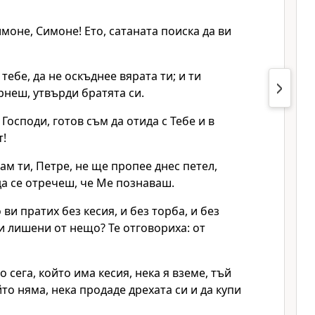
имоне, Симоне! Ето, сатаната поиска да ви
 тебе, да не оскъднее вярата ти; и ти
ърнеш, утвърди братята си.
Господи, готов съм да отида с Тебе и в
т!
вам ти, Петре, не ще пропее днес петел,
да се отречеш, че Ме познаваш.
 ви пратих без кесия, и без торба, и без
и лишени от нещо? Те отговориха: от
о сега, който има кесия, нека я вземе, тъй
йто няма, нека продаде дрехата си и да купи