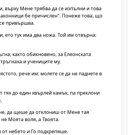
и, върху Мене трябва да се изпълни и това
законници бе причислен“. Понеже това, що
 се привършва.
и, ето тук има два ножа. Той им отвърна:
ръгна, както обикновено, за Елеонската
 тръгнаха и учениците му.
ястото, рече им: молете се да не паднете в
от тях до един хвърлей камък, па преклони
,
че, да щеше да отклониш от Мене тая
 не Моята воля, а Твоята.
л от небето и Го подкрепяше.