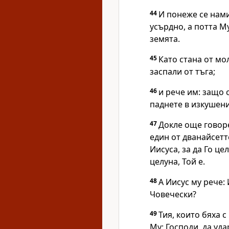
44
И понеже се нам
усърдно, а потта М
земята.
45
Като стана от мо
заспали от тъга;
46
и рече им: защо с
паднете в изкушени
47
Докле още говоре
един от дванайсетт
Иисуса, за да Го це
целуна, Той е.
48
А Иисус му рече:
Човечески?
49
Тия, които бяха с
Му: Господи, да уда