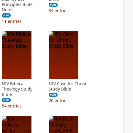
Principles Bible
PLUS
Notes
34
entries
PLUS
11
entries
NIV Biblical
NIV Case for Christ
Theology Study
Study Bible
Bible
PLUS
20
entries
PLUS
54
entries