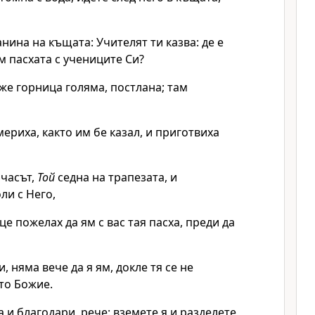
анина на къщата: Учителят ти казва: де е
ям пасхата с учениците Си?
же горница голяма, постлана; там
мериха, както им бе казал, и приготвиха
 часът,
Той
седна на трапезата, и
ли с Него,
це пожелах да ям с вас тая пасха, преди да
, няма вече да я ям, докле тя се не
то Божие.
а и благодари, рече: вземете я и разделете