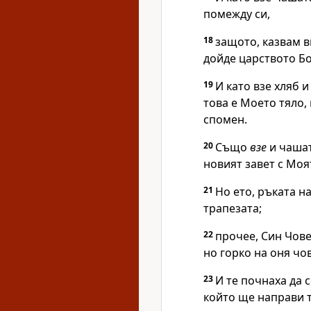
помежду си,
18
защото, казвам в
дойде царството Б
19
И като взе хляб 
това е Моето тяло, 
спомен.
20
Също
взе
и чашат
новият завет с Моят
21
Но ето, ръката на
трапезата;
22
прочее, Син Чове
но горко на оня чов
23
И те почнаха да с
който ще направи т