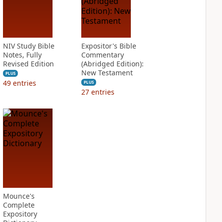
NIV Study Bible
Expositor's Bible
Notes, Fully
Commentary
Revised Edition
(Abridged Edition):
New Testament
PLUS
49
entries
PLUS
27
entries
Mounce's
Complete
Expository