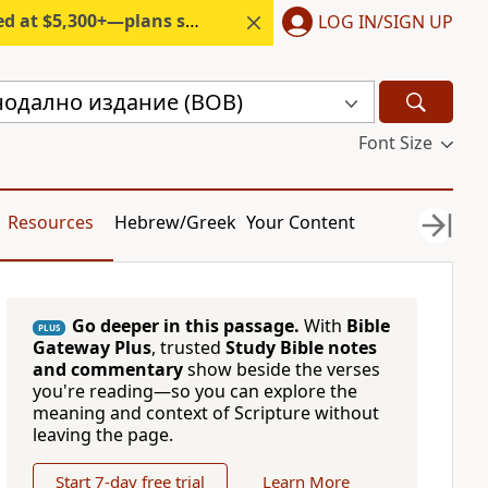
300+—plans start under $6/month.
LOG IN/SIGN UP
нодално издание (BOB)
Font Size
Resources
Hebrew/Greek
Your Content
Go deeper in this passage.
With
Bible
PLUS
Gateway Plus
, trusted
Study Bible notes
and commentary
show beside the verses
you're reading—so you can explore the
meaning and context of Scripture without
leaving the page.
Start 7-day free trial
Learn More