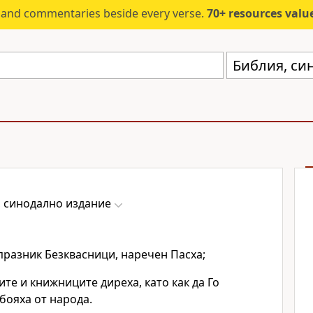
s and commentaries beside every verse.
70+ resources valued at $5,
Библия, си
, синодално издание
разник Безквасници, наречен Пасха;
е и книжниците диреха, като как да Го
 бояха от народа.