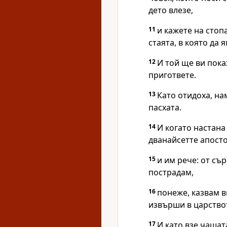
дето влезе,
11
и кажете на стоп
стаята, в която да 
12
И той ще ви пока
пригответе.
13
Като отидоха, на
пасхата.
14
И когато настана
дванайсетте апосто
15
и им рече: от сър
пострадам,
16
понеже, казвам ви
извърши в царство
17
И като взе чашат