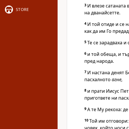
3
И влезе сатаната 
STORE
на дванайсетте.
4
И той отиде и се 
как да им Го предад
5
Те се зарадваха и
6
и той обеща, и тъ
пред народа.
7
И настана денят Б
пасхалното
агне,
8
и прати Иисус Пет
пригответе ни пасха
9
А те Му рекоха: д
10
Той им отговори:
човек, който носи с