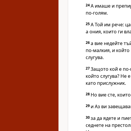
24
А имаше и препир
по-голям.
25
А Той им рече: ц
а ония, които ги вл
26
а вие недейте тъ
по-малкия, и който 
слугува.
27
Защото кой е по-
който слугува? Не е
като прислужник.
28
Но вие сте, коит
29
и Аз ви завещава
30
за да ядете и пи
седнете на престол