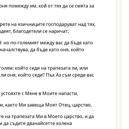
ня помежду им, кой от тях да се смята за
арете на езичниците господаруват над тях,
адеят, благодетели се наричат;
й: но по-големият между вас да бъде като
началствува, да бъде като оня, който
голям: който седи на трапезата ли, или
 ли оня, който седи? Пък Аз съм среди вас
о устояхте с Мене в Моите напасти,
м, както Ми завеща Моят Отец, царство,
ете на трапезата Ми в Моето царство, и да
и да съдите дванайсетте колена