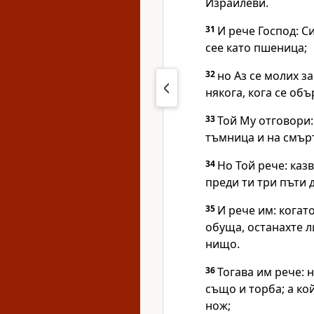
Израилеви.
31
И рече Господ: С
сее като пшеница;
32
но Аз се молих за
някога, кога се об
33
Той Му отговори: 
тъмница и на смър
34
Но Той рече: каз
преди ти три пъти 
35
И рече им: когато
обуща, останахте л
нищо.
36
Тогава им рече: н
също и торба; а ко
нож;