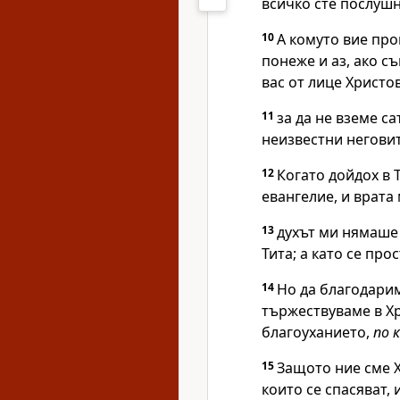
всичко сте послушн
10
А комуто вие пр
понеже и аз, ако с
вас от лице Христо
11
за да не вземе с
неизвестни неговит
12
Когато дойдох в 
евангелие, и врата
13
духът ми нямаше
Тита; а като се про
14
Но да благодарим
тържествуваме в Хр
благоуханието,
по 
15
Защото ние сме Х
които се спасяват, 