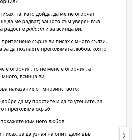
горчил?
исах, та, като дойда, да ме не огорчат
ше да ме радват; защото съм уверен във
та радост е
радост
и за всинца ви.
 притеснено сърце ви писах с много сълзи,
 а за да познаете преголямата любов, която
ме е огорчил, то не мене е огорчил, а
 много, всинца ви.
това наказание от мнозинството;
о-добре да му простите и да го утешите, за
 от преголяма скръб;
 покажете към него любов.
 писах, за да узная на опит, дали във