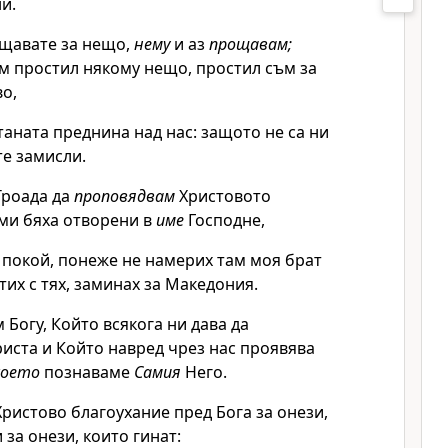
и.
ощавате за нещо,
нему
и аз
прощавам;
ъм простил някому нещо, простил съм за
во,
атаната преднина над нас: защото не са ни
е замисли.
Троада да
проповядвам
Христовото
 ми бяха отворени в
име
Господне,
 покой, понеже не намерих там моя брат
стих с тях, заминах за Македония.
 Богу, Който всякога ни дава да
иста и Който навред чрез нас проявява
което
познаваме
Самия
Него.
ристово благоухание пред Бога за онези,
и за онези, които гинат: