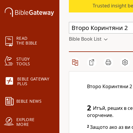
Trusted insight b
READ
Bible Book List
THE BIBLE
STUDY
TOOLS
BIBLE GATEWAY
PLUS
Второ Коринтяни 2
BIBLE NEWS
2
Итъй, реших в се
огорчение.
EXPLORE
MORE
2
Защото ако аз ви 