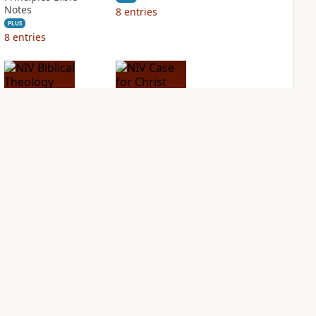
Notes
8
entries
PLUS
8
entries
NIV Biblical
NIV Case for Christ
Theology Study
Study Bible
Bible
PLUS
3
entries
PLUS
15
entries