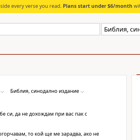
eside every verse you read.
Plans start under $6/month
wit
Библия, си
Библия, синодално издание
бе си, да не дохождам при вас пак с
огорчавам, то кой ще ме зарадва, ако не