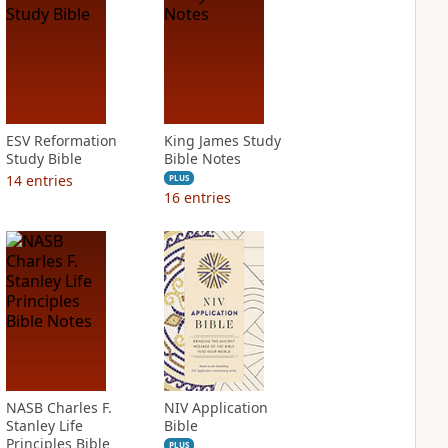
ESV Reformation
King James Study
Study Bible
Bible Notes
14
entries
PLUS
16
entries
NASB Charles F.
NIV Application
Stanley Life
Bible
Principles Bible
PLUS