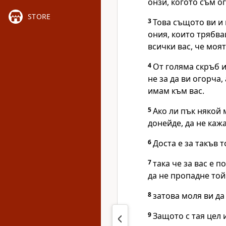
онзи, когото съм о
STORE
3
Това същото ви и п
ония, които трябва
всички вас, че моя
4
От голяма скръб и
не за да ви огорча,
имам към вас.
5
Ако ли пък някой 
донейде, да не кажа
6
Доста е за такъв 
7
така че за вас е п
да не пропадне той
8
затова моля ви да
9
Защото с тая цел и