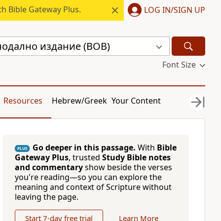
h Bible Gateway Plus.
LOG IN/SIGN UP
нодално издание (BOB)
Font Size
Resources
Hebrew/Greek
Your Content
Go deeper in this passage.
With
Bible
PLUS
Gateway Plus
, trusted
Study Bible notes
and commentary
show beside the verses
you're reading—so you can explore the
meaning and context of Scripture without
leaving the page.
Start 7-day free trial
Learn More