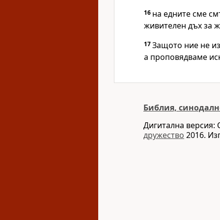
16
на едните сме см
живителен дъх за ж
17
Защото ние не и
а проповядваме искр
Библия, синодалн
Дигитална версия: 
дружество
2016. Из