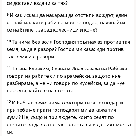
си достави ездачи за тях?
9
И как искаш да накараш да отстъпи вождът, един
от най-малките раби на моя господар, надявайки
се на Египет, зарад колесници и коне?
10
Та нима без воля Господня тръгнах аз против тая
земя, за да я разоря? Господ ми каза: иди против
тая земя и я разори.
11
Тогава Елиаким, Севна и Иоах казаха на Рабсака:
говори на рабите си по арамейски, защото ние
разбираме, а не ни говори по иудейски, за да чуе
народът, който е на стената.
12
И Рабсак рече: нима
само
при твоя господар и
при тебе ме прати господарят ми да кажа тия
думи? Не,
също
и при людете, които седят по
стените, за да ядат с вас поганта си и да пият мочта
си.