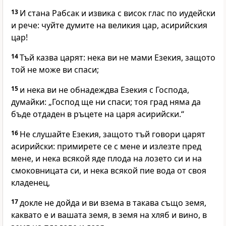
13
И стана Рабсак и извика с висок глас по иудейски
и рече: чуйте думите на великия цар, асирийския
цар!
14
Тъй казва царят: нека ви не мами Езекия, защото
той не може ви спаси;
15
и нека ви не обнадеждва Езекия с Господа,
думайки: „Господ ще ни спаси; тоя град няма да
бъде отдаден в ръцете на царя асирийски.“
16
Не слушайте Езекия, защото тъй говори царят
асирийски: примирете се с мене и излезте пред
мене, и нека всякой яде плода на лозето си и на
смоковницата си, и нека всякой пие вода от своя
кладенец,
17
докле не дойда и ви взема в такава също земя,
каквато е и вашата земя, в земя на хляб и вино, в