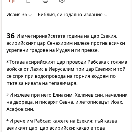
Исаия 36
Библия, синодално издание
36
И в четиринайсетата година на цар Езекия,
асирийският цар Сенахирим излезе против всички
укрепени градове на Иудея и ги превзе.
2
Тогава асирийският цар проводи Рабсака с голяма
войска от Лахис в Иерусалим при цар Езекия; и той
се спря при водопровода на горния водоем по
пътя за нивата на тепавичаря.
3
И излезе при него Елиаким, Хелкиев син, началник
на двореца, и писарят Севна, и летописецът Иоах,
Асафов син.
4
И рече им Рабсак: кажете на Езекия: тъй казва
великият цар, цар асирийски: какво е това