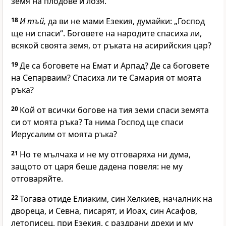
земя на плодове и лозя.
18
И тъй,
да ви не мами Езекия, думайки: „Господ
ще ни спаси“. Боговете на народите спасиха ли,
всякой своята земя, от ръката на асирийския цар?
19
Де са боговете на Емат и Арпад? Де са боговете
на Сепарваим? Спасиха ли те Самария от моята
ръка?
20
Кой от всички богове на тия земи спаси земята
си от моята ръка? Та нима Господ ще спаси
Иерусалим от моята ръка?
21
Но те мълчаха и не му отговаряха ни дума,
защото от царя беше дадена повеля: не му
отговаряйте.
22
Тогава отиде Елиаким, син Хелкиев, началник на
двореца, и Севна, писарят, и Иоах, син Асафов,
летописец, при Езекия, с раздрани дрехи и му