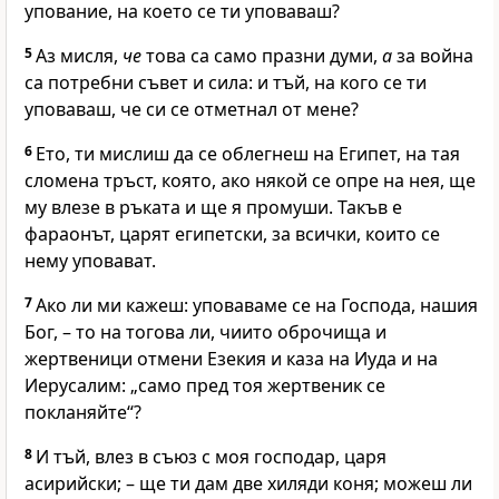
упование, на което се ти уповаваш?
5
Аз мисля,
че
това са само празни думи,
а
за война
са потребни съвет и сила: и тъй, на кого се ти
уповаваш, че си се отметнал от мене?
6
Ето, ти мислиш да се облегнеш на Египет, на тая
сломена тръст, която, ако някой се опре на нея, ще
му влезе в ръката и ще я промуши. Такъв е
фараонът, царят египетски, за всички, които се
нему уповават.
7
Ако ли ми кажеш: уповаваме се на Господа, нашия
Бог, – то на тогова ли, чиито оброчища и
жертвеници отмени Езекия и каза на Иуда и на
Иерусалим: „само пред тоя жертвеник се
покланяйте“?
8
И тъй, влез в съюз с моя господар, царя
асирийски; – ще ти дам две хиляди коня; можеш ли