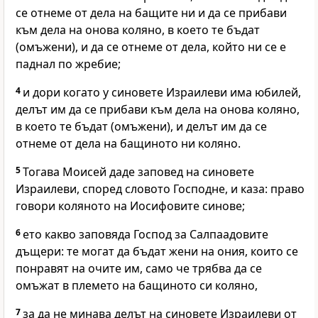
се отнеме от дела на бащите ни и да се прибави
към дела на онова коляно, в което те бъдат
(омъжени), и да се отнеме от дела, който ни се е
паднал по жребие;
4
и дори когато у синовете Израилеви има юбилей,
делът им да се прибави към дела на онова коляно,
в което те бъдат (омъжени), и делът им да се
отнеме от дела на бащиното ни коляно.
5
Тогава Моисей даде заповед на синовете
Израилеви, според словото Господне, и каза: право
говори коляното на Иосифовите синове;
6
ето какво заповяда Господ за Салпаадовите
дъщери: те могат да бъдат жени на ония, които се
понравят на очите им, само че трябва да се
омъжат в племето на бащиното си коляно,
7
за да не минава делът на синовете Израилеви от