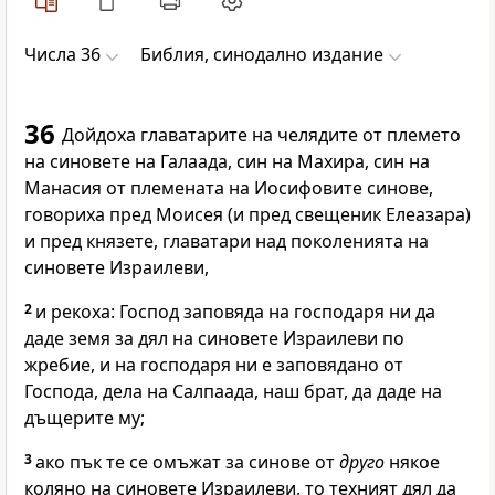
Числа 36
Библия, синодално издание
36
Дойдоха главатарите на челядите от племето
на синовете на Галаада, син на Махира, син на
Манасия от племената на Иосифовите синове,
говориха пред Моисея (и пред свещеник Елеазара)
и пред князете, главатари над поколенията на
синовете Израилеви,
2
и рекоха: Господ заповяда на господаря ни да
даде земя за дял на синовете Израилеви по
жребие, и на господаря ни е заповядано от
Господа, дела на Салпаада, наш брат, да даде на
дъщерите му;
3
ако пък те се омъжат за синове от
друго
някое
коляно на синовете Израилеви, то техният дял да