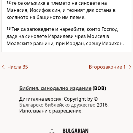
12
те се омъжиха в племето на синовете на
Манасия, Иосифов син, и техният дял остана в
коляното на бащиното им племе.
13
Тия са заповедите и наредбите, които Господ
даде на синовете Израилеви чрез Моисея в
Моавските равнини, при Иордан, срещу Иерихон.
Числа 35
Второзаконие 1
Библия, синодално издание
(BOB)
Дигитална версия: Copyright by ©
Българско библейско дружество
2016.
Използвани с разрешение.