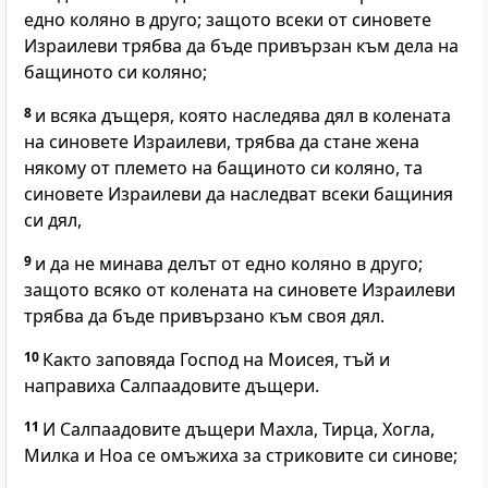
едно коляно в друго; защото всеки от синовете
Израилеви трябва да бъде привързан към дела на
бащиното си коляно;
8
и всяка дъщеря, която наследява дял в колената
на синовете Израилеви, трябва да стане жена
някому от племето на бащиното си коляно, та
синовете Израилеви да наследват всеки бащиния
си дял,
9
и да не минава делът от едно коляно в друго;
защото всяко от колената на синовете Израилеви
трябва да бъде привързано към своя дял.
10
Както заповяда Господ на Моисея, тъй и
направиха Салпаадовите дъщери.
11
И Салпаадовите дъщери Махла, Тирца, Хогла,
Милка и Ноа се омъжиха за стриковите си синове;