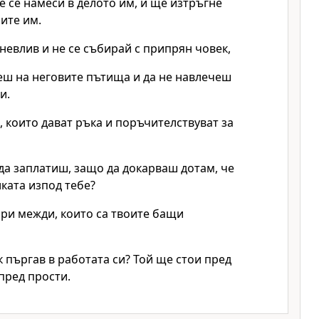
 се намеси в делото им, и ще изтръгне
ите им.
гневлив и не се събирай с припрян човек,
еш на неговите пътища и да не навлечеш
и.
, които дават ръка и поръчителствуват за
 да заплатиш, защо да докарваш дотам, че
лката изпод тебе?
ри межди, които са твоите бащи
к пъргав в работата си? Той ще стои пред
 пред прости.