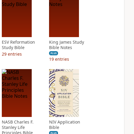
ESV Reformation
King James Study
Study Bible
Bible Notes
29
entries
PLUS
19
entries
NASB Charles F.
NIV Application
Stanley Life
Bible
Principles Bible
PLUS