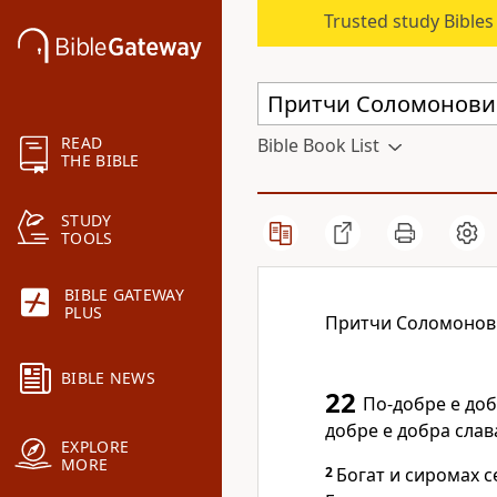
Trusted study Bible
READ
Bible Book List
THE BIBLE
STUDY
TOOLS
BIBLE GATEWAY
PLUS
Притчи Соломонов
BIBLE NEWS
22
По-добре е доб
добре е добра слав
EXPLORE
MORE
2
Богат и сиромах с