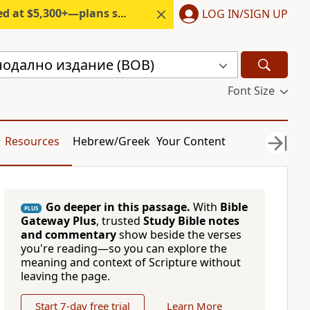
300+—plans start under $6/month.
LOG IN/SIGN UP
нодално издание (BOB)
Font Size
Resources
Hebrew/Greek
Your Content
Go deeper in this passage.
With
Bible
PLUS
Gateway Plus
, trusted
Study Bible notes
and commentary
show beside the verses
you're reading—so you can explore the
meaning and context of Scripture without
leaving the page.
Start 7-day free trial
Learn More