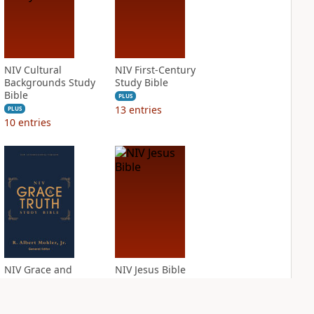
NIV Cultural
NIV First-Century
Backgrounds Study
Study Bible
Bible
PLUS
13
entries
PLUS
10
entries
NIV Grace and
NIV Jesus Bible
Truth Study Bible
PLUS
2
entries
PLUS
2
entries