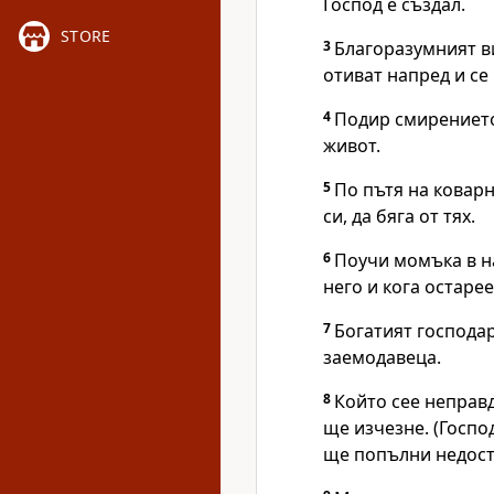
Господ е създал.
STORE
3
Благоразумният ви
отиват напред и се 
4
Подир смирението 
живот.
5
По пътя на коварн
си, да бяга от тях.
6
Поучи момъка в на
него и кога остарее
7
Богатият господа
заемодавеца.
8
Който сее неправд
ще изчезне. (Госпо
ще попълни недости