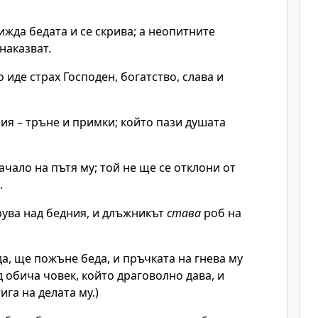
жда бедата и се скрива; а неопитните
наказват.
иде страх Господен, богатство, слава и
ия – тръне и примки; който пази душата
чало на пътя му; той не ще се отклони от
.
рува над бедния, и длъжникът
става
роб на
а, ще пожъне беда, и пръчката на гнева му
д обича човек, който драговолно дава, и
га на делата му.)