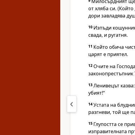
9
Милосърдният ще 
от хляба си. (Който
дори завладява душ
10
Изпъди кошунника
свада, и ругатня.
11
Който обича чист
царят е приятел.
12
Очите на Господа
законопрестъпник 
13
Ленивецът казва:
убият!“
14
Устата на блудни
разгневи, той ще па
15
Глупостта се при
изправителната пръ