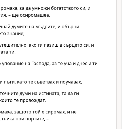
ромаха, за да умножи богатството си, и
тия, – ще осиромашее.
ушай думите на мъдрите, и обърни
то знание;
тешително, ако ги пазиш в сърцето си, и
ата ти.
 упование на Господа, аз те уча и днес и ти
и пъти, като те съветвах и поучавах,
 точните думи на истината, та да ги
които те провождат.
маха, защото той е сиромах, и не
тника при портите, –