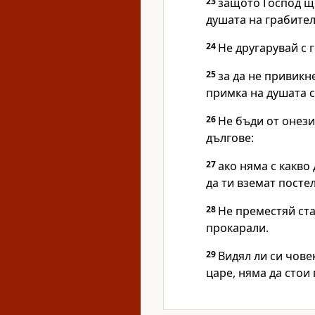
23
защото Господ ще
душата на грабител
24
Не другарувай с 
25
за да не привикн
примка на душата с
26
Не бъди от онези
дългове:
27
ако няма с какво
да ти вземат посте
28
Не преместяй ста
прокарали.
29
Видял ли си чове
царе, няма да стои