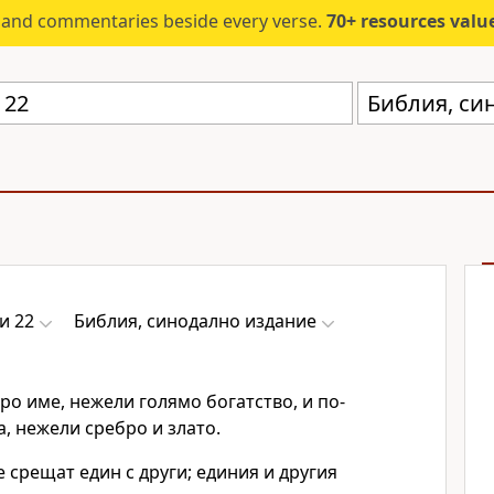
s and commentaries beside every verse.
70+ resources valued at $5,
Библия, си
и 22
Библия, синодално издание
ро име, нежели голямо богатство, и по-
а, нежели сребро и злато.
е срещат един с други; единия и другия