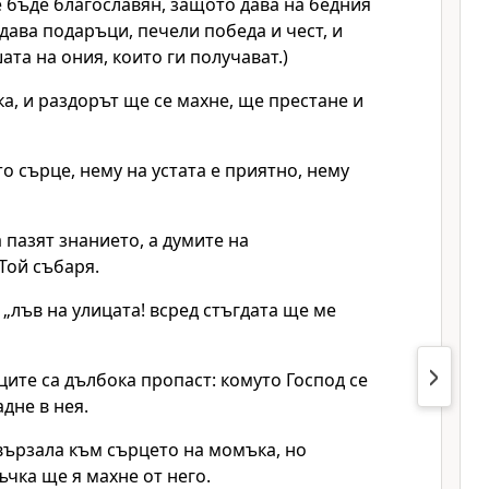
бъде благославян, защото дава на бедния
 дава подаръци, печели победа и чест, и
ата на ония, които ги получават.)
, и раздорът ще се махне, ще престане и
о сърце, нему на устата е приятно, нему
 пазят знанието, а думите на
Той събаря.
 „лъв на улицата! всред стъгдата ще ме
ците са дълбока пропаст: комуто Господ се
дне в нея.
вързала към сърцето на момъка, но
чка ще я махне от него.