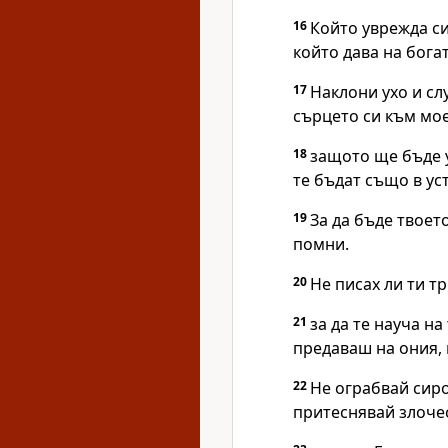
16
Който уврежда си
който дава на бога
17
Наклони ухо и сл
сърцето си към мое
18
защото ще бъде у
те бъдат също в уст
19
За да бъде твоето
помни.
20
Не писах ли ти тр
21
за да те науча на
предаваш на ония, 
22
Не ограбвай сиро
притеснявай злочес