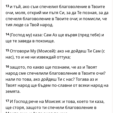
13
и тъй, ако съм спечелил благоволение в Твоите
очи, моля, открий ми пътя Си, за да Те позная, за да
спечеля благоволение в Твоите очи; и помисли, че
тия люде са Твой народ.
14
(Господ му) каза: Сам Аз ще вървя (пред тебе) и
ще те заведа в покоище.
15
Отговори Му (Моисей): ако не дойдеш Ти Сам (с
нас), то и не ни извеждай оттука;
16
защото, по какво ще познаем, че аз и Твоят
народ сме спечелили благоволение в Твоите очи?
нали по това, ако дойдеш Ти с нас? Тогава аз и
Твоят народ ще бъдем по-славни от всеки народ на
земята.
17
И Господ рече на Моисея: и това, което ти каза,
ще сторя, защото ти спечели благоволение в