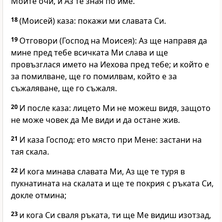
Моите очи, и Аз те зная по име.
18
(Моисей) каза: покажи ми славата Си.
19
Отговори (Господ на Моисея): Аз ще направя да
мине пред тебе всичката Ми слава и ще
провъзглася името на Иехова пред тебе; и който е
за помилване, ще го помилвам, който е за
съжаляване, ще го съжаля.
20
И после каза: лицето Ми не можеш видя, защото
не може човек да Ме види и да остане жив.
21
И каза Господ: ето място при Мене: застани на
тая скала.
22
И кога минава славата Ми, Аз ще те туря в
пукнатината на скалата и ще те покрия с ръката Си,
докле отмина;
23
и кога Си сваля ръката, ти ще Ме видиш изотзад,