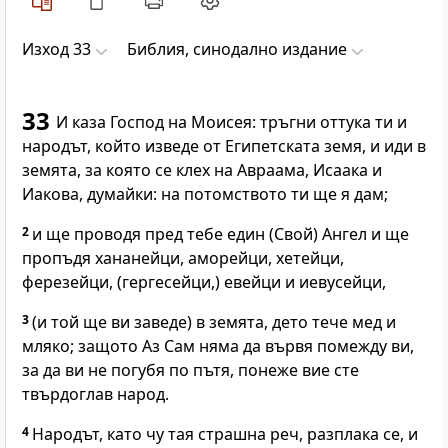
Изход 33
Библия, синодално издание
33
И каза Господ на Моисея: тръгни оттука ти и
народът, който изведе от Египетската земя, и иди в
земята, за която се клех на Авраама, Исаака и
Иакова, думайки: на потомството ти ще я дам;
2
и ще проводя пред тебе един (Свой) Ангел и ще
пропъдя хананейци, аморейци, хетейци,
ферезейци, (гергесейци,) евейци и иевусейци,
3
(и той ще ви заведе) в земята, дето тече мед и
мляко; защото Аз Сам няма да вървя помежду ви,
за да ви не погубя по пътя, понеже вие сте
твърдоглав народ.
4
Народът, като чу тая страшна реч, разплака се, и