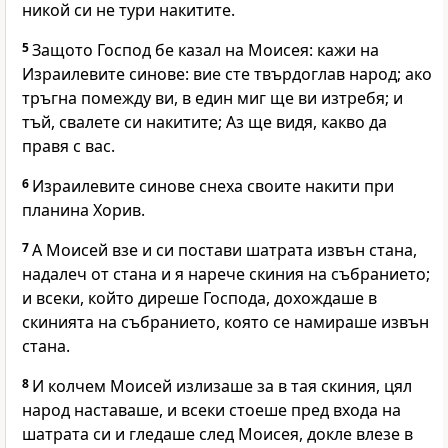
никой си не тури накитите.
5
Защото Господ бе казал на Моисея: кажи на
Израилевите синове: вие сте твърдоглав народ; ако
тръгна помежду ви, в един миг ще ви изтребя; и
тъй, свалете си накитите; Аз ще видя, какво да
правя с вас.
6
Израилевите синове снеха своите накити при
планина Хорив.
7
А Моисей взе и си постави шатрата извън стана,
надалеч от стана и я нарече скиния на събранието;
и всеки, който диреше Господа, дохождаше в
скинията на събранието, която се намираше извън
стана.
8
И колчем Моисей излизаше за в тая скиния, цял
народ наставаше, и всеки стоеше пред входа на
шатрата си и гледаше след Моисея, докле влезе в