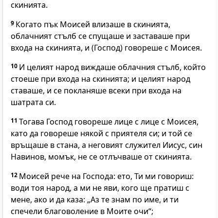
скинията.
9
Когато пък Моисей влизаше в скинията,
облачният стълб се спущаше и заставаше при
входа на скинията, и (Господ) говореше с Моисея.
10
И целият народ виждаше облачния стълб, който
стоеше при входа на скинията; и целият народ
ставаше, и се покланяше всеки при входа на
шатрата си.
11
Тогава Господ говореше лице с лице с Моисея,
като да говореше някой с приятеля си; и той се
връщаше в стана, а неговият служител Иисус, син
Навинов, момък, не се отлъчваше от скинията.
12
Моисей рече на Господа: ето, Ти ми говориш:
води тоя народ, а ми не яви, кого ще пратиш с
мене, ако и да каза: „Аз те знам по име, и ти
спечели благоволение в Моите очи“;