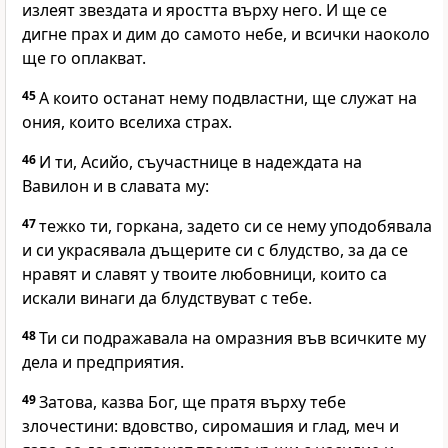
излеят звездата и яростта върху него. И ще се
дигне прах и дим до самото небе, и всички наоколо
ще го оплакват.
45
А които останат нему подвластни, ще служат на
ония, които вселиха страх.
46
И ти, Асийо, съучастнице в надеждата на
Вавилон и в славата му:
47
тежко ти, горкана, задето си се нему уподобявала
и си украсявала дъщерите си с блудство, за да се
нравят и славят у твоите любовници, които са
искали винаги да блудствуват с тебе.
48
Ти си подражавала на омразния във всичките му
дела и предприятия.
49
Затова, казва Бог, ще пратя върху тебе
злочестини: вдовство, сиромашия и глад, меч и