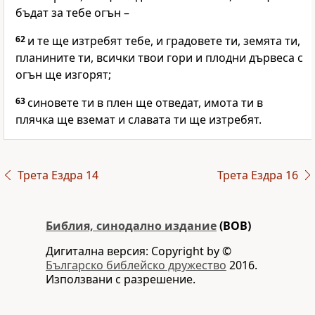
бъдат за тебе огън –
62
и те ще изтребят тебе, и градовете ти, земята ти,
планините ти, всички твои гори и плодни дървеса с
огън ще изгорят;
63
синовете ти в плен ще отведат, имота ти в
плячка ще вземат и славата ти ще изтребят.
Трета Ездра 14
Трета Ездра 16
Библия, синодално издание
(BOB)
Дигитална версия: Copyright by ©
Българско библейско дружество
2016.
Използвани с разрешение.