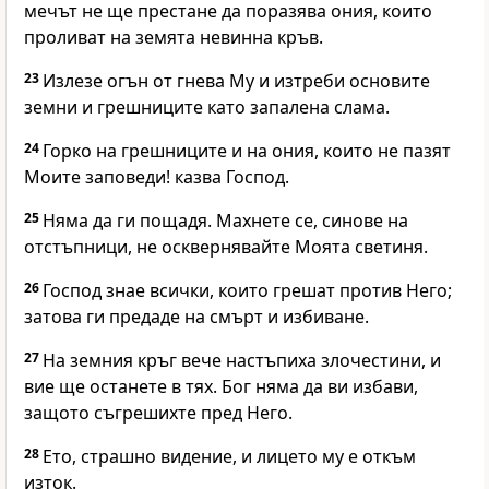
мечът не ще престане да поразява ония, които
проливат на земята невинна кръв.
23
Излезе огън от гнева Му и изтреби основите
земни и грешниците като запалена слама.
24
Горко на грешниците и на ония, които не пазят
Моите заповеди! казва Господ.
25
Няма да ги пощадя. Махнете се, синове на
отстъпници, не осквернявайте Моята светиня.
26
Господ знае всички, които грешат против Него;
затова ги предаде на смърт и избиване.
27
На земния кръг вече настъпиха злочестини, и
вие ще останете в тях. Бог няма да ви избави,
защото съгрешихте пред Него.
28
Ето, страшно видение, и лицето му е откъм
изток.