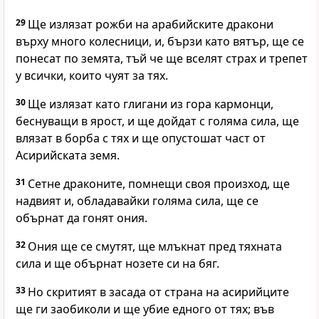
29
Ще излязат рожби на арабийските дракони
върху много колесници, и, бързи като вятър, ще се
понесат по земята, тъй че ще вселят страх и трепет
у всички, които чуят за тях.
30
Ще излязат като глигани из гора кармонци,
беснуващи в ярост, и ще дойдат с голяма сила, ще
влязат в борба с тях и ще опустошат част от
Асирийската земя.
31
Сетне драконите, помнещи своя произход, ще
надвият и, обладавайки голяма сила, ще се
обърнат да гонят ония.
32
Ония ще се смутят, ще млъкнат пред тяхната
сила и ще обърнат нозете си на бяг.
33
Но скритият в засада от страна на асирийците
ще ги заобиколи и ще убие едного от тях; във