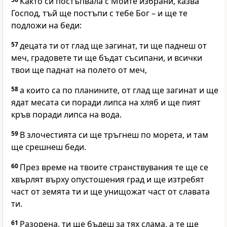
Както си постъпвала с Моите избрани, казва
Господ, тъй ще постъпи с тебе Бог – и ще те
подложи на беди:
57
децата ти от глад ще загинат, ти ще паднеш от
меч, градовете ти ще бъдат съсипани, и всички
твои ще паднат на полето от меч,
58
а които са по планините, от глад ще загинат и ще
ядат месата си поради липса на хляб и ще пият
кръв поради липса на вода.
59
В злочестията си ще тръгнеш по морета, и там
ще срешнеш беди.
60
През време на твоите странствувания те ще се
хвърлят върху опустошения град и ще изтребят
част от земята ти и ще унищожат част от славата
ти.
61
Разорена, ти ще бъдеш за тях слама, а те ще