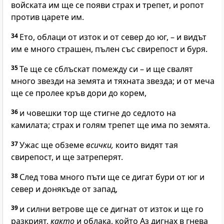
войската им ще се появи страх и трепет, и ропот
против царете им.
34
Ето, облаци от изток и от север до юг, – и видът
им е много страшен, пълен със свирепост и буря.
35
Те ще се сблъскат помежду си – и ще свалят
много звезди на земята и тяхната звезда; и от меча
ще се пролее кръв дори до корем,
36
и човешки тор ще стигне до седлото на
камилата; страх и голям трепет ще има по земята.
37
Ужас ще обземе
всички,
които видят тая
свирепост, и ще затреперят.
38
След това много пъти ще се дигат бури от юг и
север и донякъде от запад,
39
и силни ветрове ще се дигнат от изток и ще го
разкрият,
както
и облака, който Аз дигнах в гнева