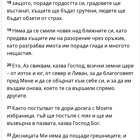
18
защото, поради гордостта си, градовете ще
въстанат, къщите ще бъдат срутени, людете ще
бъдат обзети от страх.
19
Няма да се смили човек над ближните си, като
предава къщите им на разорение чрез оръжие,
като разграбва имота им поради глада и многото
нещастия.
20
Ето, Аз свиквам, казва Господ, всички земни царе
– от изток и юг, от север и Ливан, за да благоговеят
пред Мене и да се обърнат към себе си, и за да им
въздам онова, което те са вършили спрямо
другите.
21
Както постъпват те дори досега с Моите
избраници, тъй ще постъпя с
тях
и ще им
възвърна в пазвата, казва Господ Бог.
22
Десницата Ми няма да пощади грешниците, и