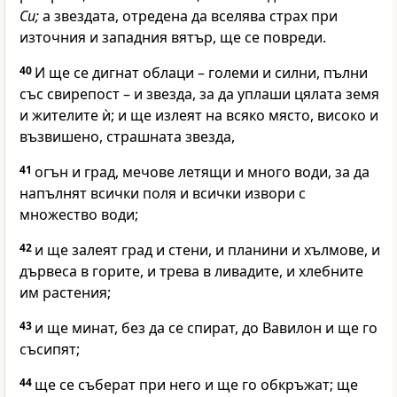
Си;
а звездата, отредена да вселява страх при
източния и западния вятър, ще се повреди.
40
И ще се дигнат облаци – големи и силни, пълни
със свирепост – и звезда, за да уплаши цялата земя
и жителите ѝ; и ще излеят на всяко място, високо и
възвишено, страшната звезда,
41
огън и град, мечове летящи и много води, за да
напълнят всички поля и всички извори с
множество води;
42
и ще залеят град и стени, и планини и хълмове, и
дървеса в горите, и трева в ливадите, и хлебните
им растения;
43
и ще минат, без да се спират, до Вавилон и ще го
съсипят;
44
ще се съберат при него и ще го обкръжат; ще