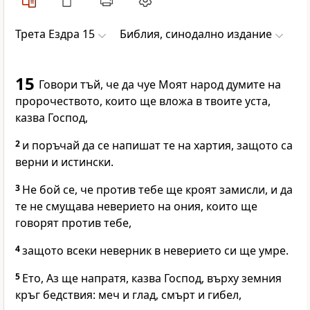
Трета Ездра 15
Библия, синодално издание
15
Говори тъй, че да чуе Моят народ думите на
пророчеството, които ще вложа в твоите уста,
казва Господ,
2
и поръчай да се напишат те на хартия, защото са
верни и истински.
3
Не бой се, че против тебе ще кроят замисли, и да
те не смущава неверието на ония, които ще
говорят против тебе,
4
защото всеки неверник в неверието си ще умре.
5
Ето, Аз ще напратя, казва Господ, върху земния
кръг бедствия: меч и глад, смърт и гибел,