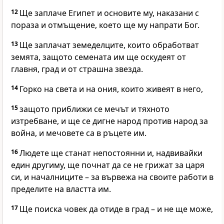
12
Ще заплаче Египет и основите му, наказани с
пораза и отмъщение, което ще му напрати Бог.
13
Ще заплачат земеделците, които обработват
земята, защото семената им ще оскудеят от
главня, град и от страшна звезда.
14
Горко на света и на ония, които живеят в него,
15
защото приближи се мечът и тяхното
изтребване, и ще се дигне народ против народ за
война, и мечовете са в ръцете им.
16
Людете ще станат непостоянни и, надвивайки
един другиму, ще почнат да се не грижат за царя
си, и началниците – за вървежа на своите работи в
пределите на властта им.
17
Ще поиска човек да отиде в град – и не ще може,