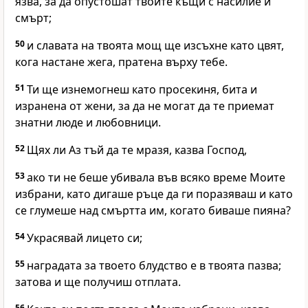
язва, за да опустошат твоите къщи с насилие и
смърт;
50
и славата на твоята мощ ще изсъхне като цвят,
кога настане жега, пратена върху тебе.
51
Ти ще изнемогнеш като просекиня, бита и
изранена от жени, за да не могат да те приемат
знатни люде и любовници.
52
Щях ли Аз тъй да те мразя, казва Господ,
53
ако ти не беше убивала във всяко време Моите
избрани, като дигаше ръце да ги поразяваш и като
се глумеше над смъртта им, когато биваше пияна?
54
Украсявай лицето си;
55
наградата за твоето блудство е в твоята пазва;
затова и ще получиш отплата.
56