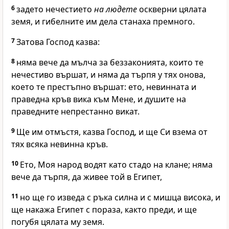
6
задето нечестието
на людете
оскверни цялата
земя, и гибелните им дела станаха премного.
7
Затова Господ казва:
8
няма вече да мълча за беззаконията, които те
нечестиво вършат, и няма да търпя у тях онова,
което те престъпно вършат: ето, невинната и
праведна кръв вика към Мене, и душите на
праведните непрестанно викат.
9
Ще им отмъстя, казва Господ, и ще Си взема от
тях всяка невинна кръв.
10
Ето, Моя народ водят като стадо на клане; няма
вече да търпя, да живее той в Египет,
11
но ще го изведа с ръка силна и с мишца висока, и
ще накажа Египет с пораза, както преди, и ще
погубя цялата му земя.