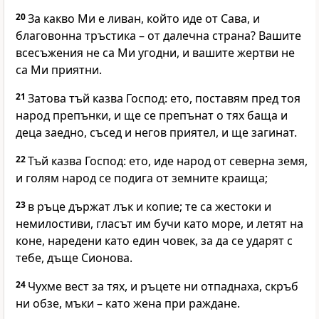
20
За какво Ми е ливан, който иде от Сава, и
благовонна тръстика – от далечна страна? Вашите
всесъжения не са Ми угодни, и вашите жертви не
са Ми приятни.
21
Затова тъй казва Господ: ето, поставям пред тоя
народ препънки, и ще се препънат о тях баща и
деца заедно, съсед и негов приятел, и ще загинат.
22
Тъй казва Господ: ето, иде народ от северна земя,
и голям народ се подига от земните краища;
23
в ръце държат лък и копие; те са жестоки и
немилостиви, гласът им бучи като море, и летят на
коне, наредени като един човек, за да се ударят с
тебе, дъще Сионова.
24
Чухме вест за тях, и ръцете ни отпаднаха, скръб
ни обзе, мъки – като жена при раждане.