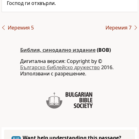
Господ ги отхвърли.
Иеремия 5
Иеремия 7
Библия, синодално издание
(BOB)
Дигитална версия: Copyright by ©
Българско библейско дружество
2016.
Използвани с разрешение.
Want help understanding this passage?
PLUS