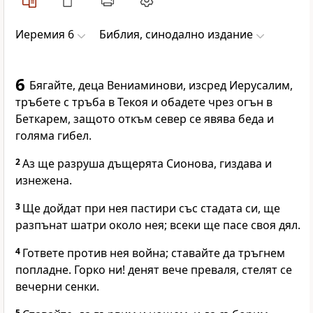
Иеремия 6
Библия, синодално издание
6
Бягайте, деца Вениаминови, изсред Иерусалим,
тръбете с тръба в Текоя и обадете чрез огън в
Беткарем, защото откъм север се явява беда и
голяма гибел.
2
Аз ще разруша дъщерята Сионова, гиздава и
изнежена.
3
Ще дойдат при нея пастири със стадата си, ще
разпънат шатри около нея; всеки ще пасе своя дял.
4
Гответе против нея война; ставайте да тръгнем
попладне. Горко ни! денят вече преваля, стелят се
вечерни сенки.
5