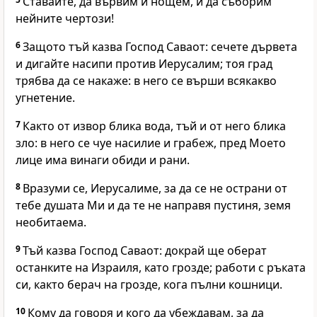
Ставайте, да вървим и нощем, и да съборим
нейните чертози!
6
Защото тъй казва Господ Саваот: сечете дървета
и дигайте насипи против Иерусалим; тоя град
трябва да се накаже: в него се върши всякакво
угнетение.
7
Както от извор блика вода, тъй и от него блика
зло: в него се чуе насилие и грабеж, пред Моето
лице има винаги обиди и рани.
8
Вразуми се, Иерусалиме, за да се не острани от
тебе душата Ми и да те не направя пустиня, земя
необитаема.
9
Тъй казва Господ Саваот: докрай ще оберат
останките на Израиля, като грозде; работи с ръката
си, както берач на грозде, кога пълни кошници.
10
Кому да говоря и кого да убеждавам, за да