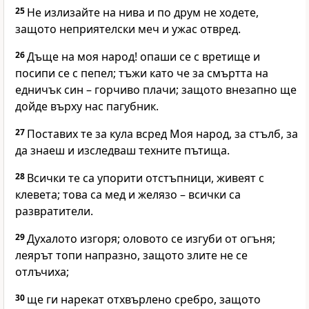
25
Не излизайте на нива и по друм не ходете,
защото неприятелски меч и ужас отвред.
26
Дъще на моя народ! опаши се с вретище и
посипи се с пепел; тъжи като че за смъртта на
едничък син – горчиво плачи; защото внезапно ще
дойде върху нас пагубник.
27
Поставих те за кула всред Моя народ, за стълб, за
да знаеш и изследваш техните пътища.
28
Всички те са упорити отстъпници, живеят с
клевета; това са мед и желязо – всички са
развратители.
29
Духалото изгоря; оловото се изгуби от огъня;
леярът топи напразно, защото злите не се
отлъчиха;
30
ще ги нарекат отхвърлено сребро, защото