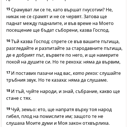
15
Срамуват ли се те, като вършат гнусотии? Не,
никак не се срамят и не се червят. Затова ще
паднат между падналите, и във време на Моето
посещение ще бъдат съборени, казва Господ.
16
Тъй казва Господ: спрете се във вашите пътища,
разгледайте и разпитайте за стародавните пътища,
де е добрият път, вървете по него, и ще намерите
покой на душите си. Но те рекоха: няма да вървим,
17
И поставих пазачи над вас,
като рекох:
слушайте
тръбния звук. Но те казаха: няма да слушаме.
18
И тъй, чуйте народи, и знай, събрание, какво ще
стане с тях.
19
Чуй, земьо: ето, ще напратя върху тоя народ
гибел, плод на помислите им; защото те не
слушаха Моите думи и Моя закон отхвърлиха.