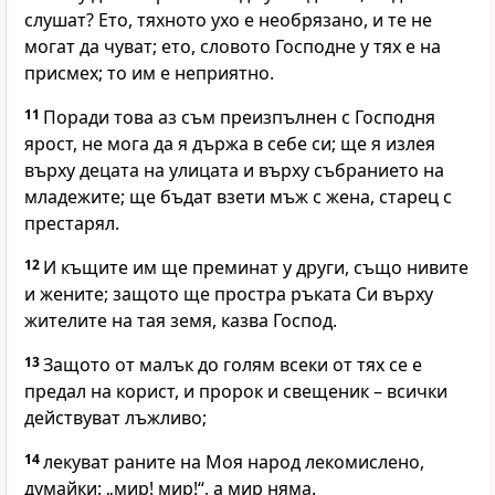
слушат? Ето, тяхното ухо е необрязано, и те не
могат да чуват; ето, словото Господне у тях е на
присмех; то им е неприятно.
11
Поради това аз съм преизпълнен с Господня
ярост, не мога да я държа в себе си; ще я излея
върху децата на улицата и върху събранието на
младежите; ще бъдат взети мъж с жена, старец с
престарял.
12
И къщите им ще преминат у други, също нивите
и жените; защото ще простра ръката Си върху
жителите на тая земя, казва Господ.
13
Защото от малък до голям всеки от тях се е
предал на корист, и пророк и свещеник – всички
действуват лъжливо;
14
лекуват раните на Моя народ лекомислено,
думайки: „мир! мир!“, а мир няма.