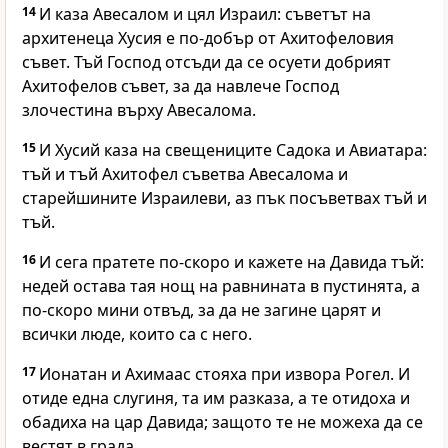
14
И каза Авесалом и цял Израил: съветът на
архитенеца Хусия е по-добър от Ахитофеловия
съвет. Тъй Господ отсъди да се осуети добрият
Ахитофелов съвет, за да навлече Господ
злочестина върху Авесалома.
15
И Хусий каза на свещениците Садока и Авиатара:
тъй и тъй Ахитофел съветва Авесалома и
старейшините Израилеви, аз пък посъветвах тъй и
тъй.
16
И сега пратете по-скоро и кажете на Давида тъй:
недей остава тая нощ на равнината в пустинята, а
по-скоро мини отвъд, за да не загине царят и
всички люде, които са с него.
17
Ионатан и Ахимаас стояха при извора Рогел. И
отиде една слугиня, та им разказа, а те отидоха и
обадиха на цар Давида; защото те не можеха да се
вестят в града.