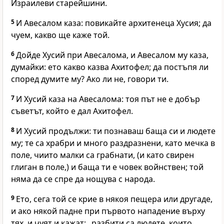
Израилеви старейшини.
5
И Авесалом каза: повикайте архитенеца Хусия; да
чуем, какво ще каже той.
6
Дойде Хусий при Авесалома, и Авесалом му каза,
думайки: ето какво казва Ахитофел; да постъпя ли
според думите му? Ако ли не, говори ти.
7
И Хусий каза на Авесалома: тоя път не е добър
съветът, който е дал Ахитофел.
8
И Хусий продължи: ти познаваш баща си и людете
му; те са храбри и много раздразнени, като мечка в
поле, чиито малки са грабнати, (и като свирен
глиган в поле,) и баща ти е човек войнствен; той
няма да се спре да нощува с народа.
9
Ето, сега той се крие в някоя пещера или другаде,
и ако някой падне при първото нападение върху
тях, и чуят и кажат: „разбити са людете, които