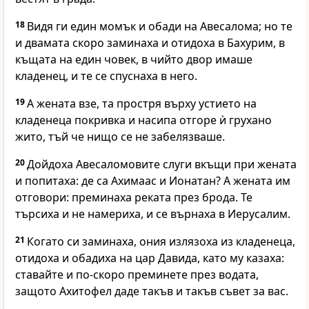
18
Видя ги един момък и обади на Авесалома; но те
и двамата скоро заминаха и отидоха в Бахурим, в
къщата на един човек, в чийто двор имаше
кладенец, и те се спуснаха в него.
19
А жената взе, та простря върху устието на
кладенеца покривка и насипа отгоре ѝ грухано
жито, тъй че нищо се не забелязваше.
20
Дойдоха Авесаломовите слуги вкъщи при жената
и попитаха: де са Ахимаас и Ионатан? А жената им
отговори: преминаха реката през брода. Те
търсиха и не намериха, и се върнаха в Иерусалим.
21
Когато си заминаха, ония излязоха из кладенеца,
отидоха и обадиха на цар Давида, като му казаха:
ставайте и по-скоро преминете през водата,
защото Ахитофел даде такъв и такъв съвет за вас.