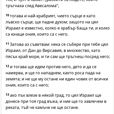
тръгнаха след Авесалома“,
10
тогава и най-храбрият, чието сърце е като
лъвско сърце, ще падне духом; защото на цял
Израил е известно, колко е храбър баща ти, и
колко
са юнаци ония, които са с него.
11
Затова аз съветвам: нека се събере при тебе цял
Израил, от Дан до Вирсавия, в множество, като
пясък край море, и ти сам ще тръгнеш посред него;
12
и тогава ще идем против него, дето и да се
намерва, и ще го нападнем, както роса пада на
земята; и не ще му остане ни един човек от всички
ония, които са с него;
13
ако пък влезе в някой град, то цял Израил ще
донесе при тоя град въжа, и ние ще го завлечем в
реката, тъй че камъче не ще остане.