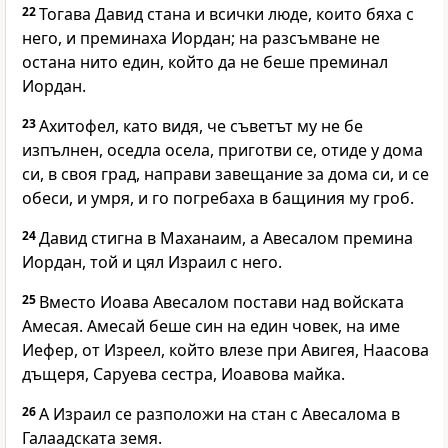
22
Тогава Давид стана и всички люде, които бяха с
него, и преминаха Иордан; на разсъмване не
остана нито един, който да не беше преминал
Иордан.
23
Ахитофел, като видя, че съветът му не бе
изпълнен, оседла осела, приготви се, отиде у дома
си, в своя град, направи завещание за дома си, и се
обеси, и умря, и го погребаха в бащиния му гроб.
24
Давид стигна в Маханаим, а Авесалом премина
Иордан, той и цял Израил с него.
25
Вместо Иоава Авесалом постави над войската
Амесая. Амесай беше син на един човек, на име
Иефер, от Изреел, който влезе при Авигея, Наасова
дъщеря, Саруева сестра, Иоавова майка.
26
А Израил се разположи на стан с Авесалома в
Галаадската земя.