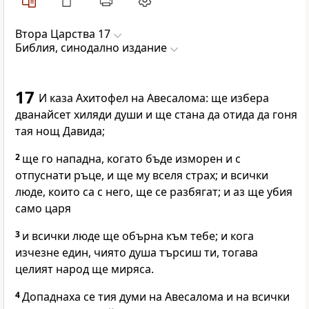
Втора Царства 17
Библия, синодално издание
17
И каза Ахитофел на Авесалома: ще избера
дванайсет хиляди души и ще стана да отида да гоня
тая нощ Давида;
2
ще го нападна, когато бъде изморен и с
отпуснати ръце, и ще му вселя страх; и всички
люде, които са с него, ще се разбягат; и аз ще убия
само царя
3
и всички люде ще обърна към тебе; и кога
изчезне един, чиято душа търсиш ти, тогава
целият народ ще миряса.
4
Допаднаха се тия думи на Авесалома и на всички