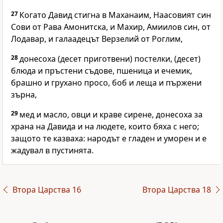
27
Когато Давид стигна в Маханаим, Наасовият син
Сови от Рава Амонитска, и Махир, Амиилов син, от
Лодавар, и галаадецът Верзелий от Роглим,
28
донесоха (десет приготвени) постелки, (десет)
блюда и пръстени съдове, пшеница и ечемик,
брашно и грухано просо, боб и леща и пържени
зърна,
29
мед и масло, овци и краве сирене, донесоха за
храна на Давида и на людете, които бяха с него;
защото те казваха: народът е гладен и уморен и е
жадувал в пустинята.
Втора Царства 16
Втора Царства 18