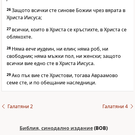
26
Защото всички сте синове Божии чрез вярата в
Христа Иисуса;
27
всички, които в Христа се кръстихте, в Христа се
облякохте.
28
Няма
вече
иудеин, ни елин; няма роб, ни
свободник; няма мъжки пол, ни женски; защото
всички вие едно сте в Христа Иисуса.
29
Ако пък вие сте Христови, тогава Авраамово
семе сте, и по обещание наследници.
Галатяни 2
Галатяни 4
Библия, синодално издание
(BOB)