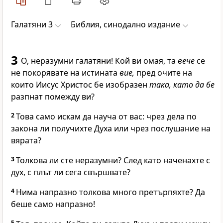
Галатяни 3
Библия, синодално издание
3
О, неразумни галатяни! Кой ви омая, та
вече
се
не покорявате на истината
вие,
пред очите на
които Иисус Христос бе изобразен
така, като да бе
разпнат помежду ви?
2
Това само искам да науча от вас: чрез дела по
закона ли получихте Духа или чрез послушание на
вярата?
3
Толкова ли сте неразумни? След като наченахте с
дух, с плът ли сега свършвате?
4
Нима напразно толкова много претърпяхте? Да
беше само напразно!
5