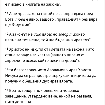
е писано в книгата на закона“.
11
А че чрез закона никой не се оправдава пред
Бога,
това
е явно, защото „праведният чрез вяра
ще бъде жив“.
12
А законът не
иска
вяра; но
говори:
„който
изпълни тия неща, той ще бъде жив чрез тях“.
13
Христос ни изкупи от клетвата на закона, като
стана заради нас клетва (защото писано е:
„проклет е всеки, който виси на дърво“),
14
та благословението Авраамово чрез Христа
Иисуса да се разпростре върху езичниците, за да
получим обещания Дух чрез вярата.
15
Братя, говоря по човешки: и човешко
завещание, утвърдено вече, никой не разваля,
нито допълня.