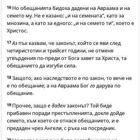
16
Но обещанията бидоха дадени на Авраама и на
семето му. Не е казано: „и на семената“, като за
мнозина, а като за едного: „и на семето ти“, което е
Христос.
17
Аз
пък казвам, че законът, който се яви след
четиристотин и трийсет години, не отменя
утвърдения по-преди от Бога завет за Христа, та
обещанието да изгуби сила.
18
Защото, ако наследството е по закон, то вече не
е по обещание; а на Авраама Бог
го
дарува по
обещание.
19
Прочее, защо
е даден
законът? Той биде
прибавен поради престъпленията, докле дойде
семето, към което се отнася обещанието, и е
предаден чрез Ангели, с ръка на посредник.
20