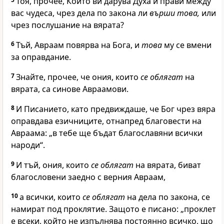
Тоя, прочее, Който ви дарува Духа и прави между
вас чудеса, чрез дела по закона ли
върши това,
или
чрез послушание на вярата?
6
Тъй, Авраам повярва на Бога, и
това
му се вмени
за оправдание.
7
Знайте, прочее, че ония, които
се облягат
на
вярата, са синове Авраамови.
8
И Писанието, като предвиждаше, че Бог чрез вяра
оправдава езичниците, отнапред благовести на
Авраама: „в тебе ще бъдат благославяни всички
народи“.
9
И тъй, ония, които
се облягат
на вярата, биват
благословени заедно с верния Авраам,
10
а всички, които
се облягат
на дела по закона, се
намират под проклятие. Защото е писано: „проклет
е всеки, който не изпълнява постоянно всичко, що