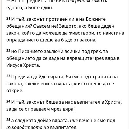
Но посредникът не бива
посредник само
на
едного, а Бог е един.
21
И тъй, законът противен ли е на Божиите
обещания? Съвсем не! Защото, ако беше даден
закон, който да можеше да животвори, то наистина
оправданието щеше да бъде от закона;
22
но Писанието заключи всички под грях, та
обещанието да се даде на вярващите чрез вяра в
Иисуса Христа.
23
Преди да дойде вярата, бяхме под стражата на
закона, заключени за вярата, която щеше да се
открие.
24
И тъй, законът беше за нас възпитател в Христа,
за да се оправдаем чрез вяра;
25
а след като дойде вярата,
ние
вече не сме под
ръководството на
възпитател.