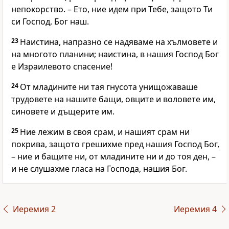
непокорство. – Ето, ние идем при Тебе, защото Ти
си Господ, Бог наш.
23
Наистина, напразно се надяваме на хълмовете и
на многото планини; наистина, в нашия Господ Бог
е Израилевото спасение!
24
От младините ни тая гнусота унищожаваше
трудовете на нашите бащи, овците и воловете им,
синовете и дъщерите им.
25
Ние лежим в своя срам, и нашият срам ни
покрива, защото грешихме пред нашия Господ Бог,
– ние и бащите ни, от младините ни и до тоя ден, –
и не слушахме гласа на Господа, нашия Бог.
Иеремия 2
Иеремия 4