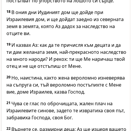
постъпват по упорството на лошото си сърце.
18
В ония дни Иудиният дом ще дойде при
Израилевия дом, и ще дойдат заедно из северната
земя в земята, която Аз дадох за наследство на
отците ви.
19
И казвах Аз: как да те причисля към децата и да
ти дам желаната земя, най-прекрасното наследство
на много народи? И рекох: ти ще Ме наричаш твой
отец и не ще отстъпиш от Мене.
20
Но, наистина, както жена вероломно изневерява
на съпруга си, тъй вероломно постъпихте с Мене
вие, доме Израилев, казва Господ.
21
Чува се глас по оброчищата, жален плач на
Израилевите синове, задето те извратиха своя път,
забравиха Господа, своя Бог.
22
Върнете се, размирни деца: Аз ще изцеря вашето