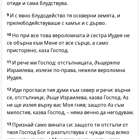
отиде и сама блудствува.
9
И с явно блудодейство тя оскверни земята, и
прелюбодействуваше с камък и с дърво.
10
Но при все това вероломната ѝ сестра Иудея не
се обърна към Мене от все сърце, а само
присторено, каза Господ.
11
И рече ми Господ: отстъпницата,
дъщерята
Израилева, излезе по-права, нежели вероломна
Иудея.
12
Иди прогласи тия думи към север и речи: върни
се, отстъпнице,
дъще
Израилева, казва Господ. Аз
не ще излея върху вас Моя гняв; защото Аз съм
милостив, казва Господ, – няма вечно да негодувам.
13
Признай само вината си: защото ти отстъпи от
твоя Господ Бог и разпътствува с чужди под всяко