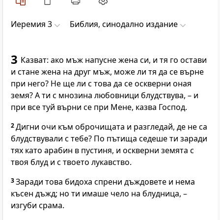
Иеремия 3
Библия, синодално издание
3
Казват: ако мъж напусне жена си, и тя го остави
и стане жена на друг мъж, може ли тя да се върне
при него? Не ще ли с това да се оскверни оная
земя? А ти с мнозина любовници блудствува, – и
при все туй върни се при Мене, казва Господ.
2
Дигни очи към оброчищата и разгледай, де не са
блудствували с тебе? По пътища седеше ти заради
тях като арабин в пустиня, и оскверни земята с
твоя блуд и с твоето лукавство.
3
Заради това бидоха спрени дъждовете и нема
късен дъжд; но ти имаше чело на блудница, –
изгуби срама.