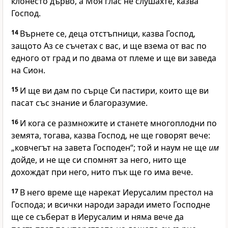
клонесто дърво, а Моя глас не слушахте, казва
Господ.
14
Върнете се, деца отстъпници, казва Господ,
защото Аз се съчетах с вас, и ще взема от вас по
едного от град и по двама от племе и ще ви заведа
на Сион.
15
И ще ви дам по сърце Си пастири, които ще ви
пасат със знание и благоразумие.
16
И кога се размножите и станете многоплодни по
земята, тогава, казва Господ, не ще говорят вече:
„ковчегът на завета Господен“; той и наум не ще
им
дойде, и не ще си спомнят за него, нито ще
дохождат при него, нито пък ще го има вече.
17
В него време ще нарекат Иерусалим престол на
Господа; и всички народи заради името Господне
ще се съберат в Иерусалим и няма вече да