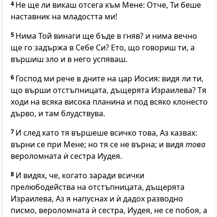
4
Не ще ли викаш отсега към Мене: Отче, Ти беше
наставник на младостта ми!
5
Нима Той винаги ще бъде в гняв? и нима вечно
ще го задържа в Себе Си? Ето, що говориш ти, а
вършиш зло и в него успяваш.
6
Господ ми рече в дните на цар Иосия: видя ли ти,
що върши отстъпницата, дъщерята Израилева? Тя
ходи на всяка висока планина и под всяко клонесто
дърво, и там блудствува.
7
И след като тя вършеше всичко това, Аз казвах:
върни се при Мене; но тя се не върна; и видя
това
вероломната ѝ сестра Иудея.
8
И видях, че, когато заради всички
прелюбодейства на отстъпницата, дъщерята
Израилева, Аз я напуснах и ѝ дадох разводно
писмо, вероломната ѝ сестра, Иудея, не се побоя, а