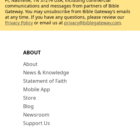
Pl, Nashville, TN 37214 USA, including commercial
communications and messages from partners of Bible
Gateway. You may unsubscribe from Bible Gateway’s emails
at any time. If you have any questions, please review our
Privacy Policy
or email us at
privacy@biblegateway.com
.
ABOUT
About
News & Knowledge
Statement of Faith
Mobile App
Store
Blog
Newsroom
Support Us