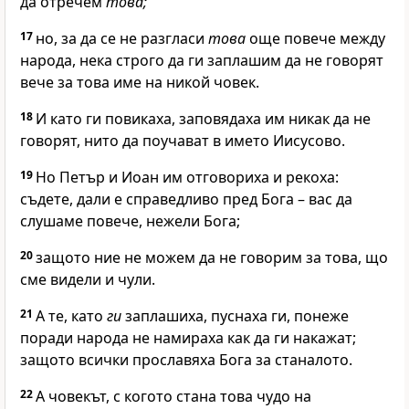
да отречем
това;
17
но, за да се не разгласи
това
още повече между
народа, нека строго да ги заплашим да не говорят
вече за това име на никой човек.
18
И като ги повикаха, заповядаха им никак да не
говорят, нито да поучават в името Иисусово.
19
Но Петър и Иоан им отговориха и рекоха:
съдете, дали е справедливо пред Бога – вас да
слушаме повече, нежели Бога;
20
защото ние не можем да не говорим за това, що
сме видели и чули.
21
А те, като
ги
заплашиха, пуснаха ги, понеже
поради народа не намираха как да ги накажат;
защото всички прославяха Бога за станалото.
22
А човекът, с когото стана това чудо на