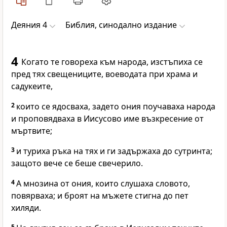
Деяния 4
Библия, синодално издание
4
Когато те говореха към народа, изстъпиха се
пред тях свещениците, воеводата при храма и
садукеите,
2
които се ядосваха, задето ония поучаваха народа
и проповядваха в Иисусово име възкресение от
мъртвите;
3
и туриха ръка на тях и ги задържаха до сутринта;
защото вече се беше свечерило.
4
А мнозина от ония, които слушаха словото,
повярваха; и броят на мъжете стигна до пет
хиляди.
5