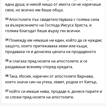
една душа; и никой нищо от имота си не наричаше
свое, но всичко им беше общо.
33
Апостолите пък свидетелствуваха с голяма сила
за възкресението на Господа Иисуса Христа, и
голяма благодат беше върху тях всички.
34
Помежду им нямаше ни един, който да се нуждае;
защото, които притежаваха земи или къщи,
продаваха ги и донасяха цената на продаденото
35
и слагаха пред нозете на апостолите; и се
раздаваше всекиму според нуждата.
36
Така, Иосия, наречен от апостолите Варнава,
което значи син на утеха, левит, родом от Кипър,
37
който си имаше нива, продаде я, донесе парите и
ги
сложи пред нозете на апостолите.