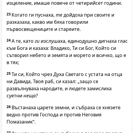
изцеление, имаше повече от четирийсет години.
23
Когато ги пуснаха,
те
дойдоха при своите и
разказаха, какво им бяха говорили
първосвещениците и стареите.
24
А те, като
ги
изслушаха, единодушно дигнаха глас
към Бога и казаха: Владико, Ти си Бог, Който си
сътворил небето и земята и морето и всичко, що е
в тях;
25
Ти си, Който чрез Духа Светаго с устата на отца
ни Давида, Твоя раб, си казал: „защо се
развълнуваха народите, и людете замислиха
суетни
неща?
26
Въстанаха царете земни, и събраха се князете
ведно против Господа и против Неговия
Помазаник“.
27