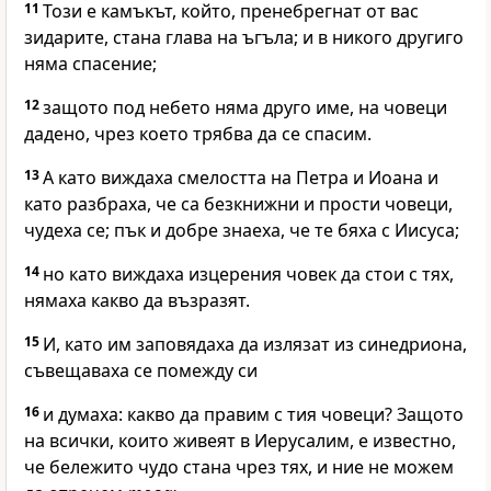
11
Този е камъкът, който, пренебрегнат от вас
зидарите, стана глава на ъгъла; и в никого другиго
няма спасение;
12
защото под небето няма друго име, на човеци
дадено, чрез което трябва да се спасим.
13
А като виждаха смелостта на Петра и Иоана и
като разбраха, че са безкнижни и прости човеци,
чудеха се; пък и добре знаеха, че те бяха с Иисуса;
14
но като виждаха изцерения човек да стои с тях,
нямаха какво да възразят.
15
И, като им заповядаха да излязат из синедриона,
съвещаваха се помежду си
16
и думаха: какво да правим с тия човеци? Защото
на всички, които живеят в Иерусалим, е известно,
че бележито чудо стана чрез тях, и ние не можем