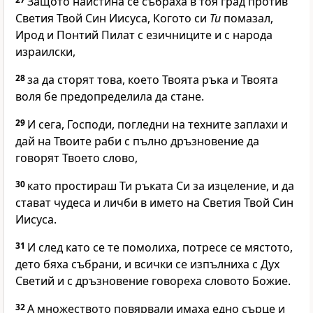
Защото наистина се събраха в тоя град против
Светия Твой Син Иисуса, Когото си
Ти
помазал,
Ирод и Понтий Пилат с езичниците и с народа
израилски,
28
за да сторят това, което Твоята ръка и Твоята
воля бе предопределила да стане.
29
И сега, Господи, погледни на техните заплахи и
дай на Твоите раби с пълно дръзновение да
говорят Твоето слово,
30
като простираш Ти ръката Си за изцеление, и да
стават чудеса и личби в името на Светия Твой Син
Иисуса.
31
И след като се те помолиха, потресе се мястото,
дето бяха събрани, и всички се изпълниха с Дух
Светий и с дръзновение говореха словото Божие.
32
А множеството повярвали имаха едно сърце и