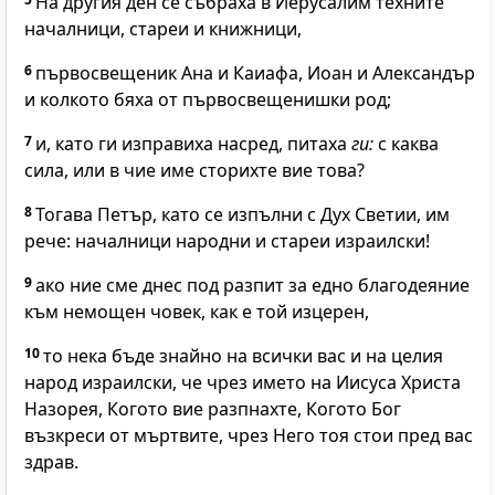
На другия ден се събраха в Иерусалим техните
началници, стареи и книжници,
6
първосвещеник Ана и Каиафа, Иоан и Александър
и колкото бяха от първосвещенишки род;
7
и, като ги изправиха насред, питаха
ги:
с каква
сила, или в чие име сторихте вие това?
8
Тогава Петър, като се изпълни с Дух Светии, им
рече: началници народни и стареи израилски!
9
ако ние сме днес под разпит за едно благодеяние
към немощен човек, как е той изцерен,
10
то нека бъде знайно на всички вас и на целия
народ израилски, че чрез името на Иисуса Христа
Назорея, Когото вие разпнахте, Когото Бог
възкреси от мъртвите, чрез Него тоя стои пред вас
здрав.