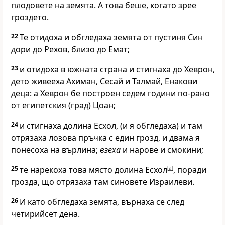
плодовете на земята. А това беше, когато зрее
гроздето.
22
Те отидоха и обгледаха земята от пустиня Син
дори до Рехов, близо до Емат;
23
и отидоха в южната страна и стигнаха до Хеврон,
дето живееха Ахиман, Сесай и Талмай, Енакови
деца: а Хеврон бе построен седем години по-рано
от египетския (град) Цоан;
24
и стигнаха долина Есхол, (и я обгледаха) и там
отрязаха лозова пръчка с един грозд, и двама я
понесоха на върлина;
взеха
и нарове и смокини;
25
те нарекоха това място долина Есхол
[
a
]
, поради
грозда, що отрязаха там синовете Израилеви.
26
И като обгледаха земята, върнаха се след
четирийсет дена.