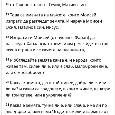
16
от Гадово коляно – Геуил, Махиев син.
17
Това са имената на мъжете, които Моисей
изпрати да разгледат земята. И нарече Моисей
Осия, Навинов син, Иисус.
18
Изпрати ги Моисей (от пустиня Фаран) да
разгледат Ханаанската земя и им рече: идете в тая
южна страна и се качете на планината,
19
и обгледайте земята каква е, и народа, който
живее там, силен ли е, или е слаб, малоброен ли е,
или е многоброен?
20
Каква е земята, дето той живее, добра ли е, или
лоша? и какви са градовете, в които живее, в шатри
ли той живее, или в укрепления?
21
Каква е земята, тучна ли е, или слаба, има ли по
нея
дървета, или няма? Бъдете смели и вземете от