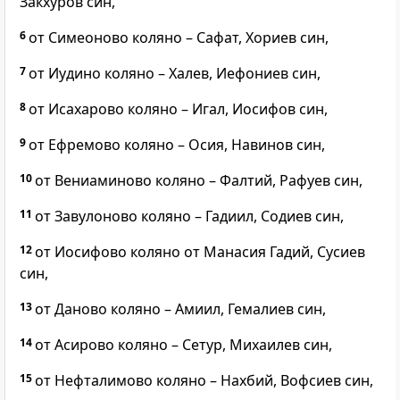
Закхуров син,
6
от Симеоново коляно – Сафат, Хориев син,
7
от Иудино коляно – Халев, Иефониев син,
8
от Исахарово коляно – Игал, Иосифов син,
9
от Ефремово коляно – Осия, Навинов син,
10
от Вениаминово коляно – Фалтий, Рафуев син,
11
от Завулоново коляно – Гадиил, Содиев син,
12
от Иосифово коляно от Манасия Гадий, Сусиев
син,
13
от Даново коляно – Амиил, Гемалиев син,
14
от Асирово коляно – Сетур, Михаилев син,
15
от Нефталимово коляно – Нахбий, Вофсиев син,