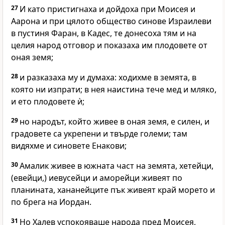
27
И като пристигнаха и дойдоха при Моисея и
Аарона и при цялото общество синове Израилеви
в пустиня Фаран, в Кадес, те донесоха тям и на
целия народ отговор и показаха им плодовете от
оная земя;
28
и разказаха му и думаха: ходихме в земята, в
която ни изпрати; в нея наистина тече мед и мляко,
и ето плодовете ѝ;
29
но народът, който живее в оная земя, е силен, и
градовете са укрепени и твърде големи; там
видяхме и синовете Енакови;
30
Амалик живее в южната част на земята, хетейци,
(евейци,) иевусейци и аморейци живеят по
планината, хананейците пък живеят край морето и
по брега на Иордан.
31
Но Халев успокояваше народа пред Моисея,