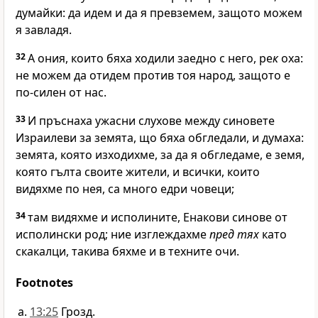
думайки: да идем и да я превземем, защото можем
я завладя.
32
А ония, които бяха ходили заедно с него, ре
к
оха:
не можем да отидем против тоя народ, защото е
по-силен от нас.
33
И пръснаха ужасни слухове между синовете
Израилеви за земята, що бяха обгледали, и думаха:
земята, която изходихме, за да я обгледаме, е земя,
която гълта своите жители, и всички, които
видяхме по нея, са много едри човеци;
34
там видяхме и исполините, Енакови синове от
исполински род; ние изглеждахме
пред тях
като
скакалци, такива бяхме и в техните очи.
Footnotes
13:25
Грозд.