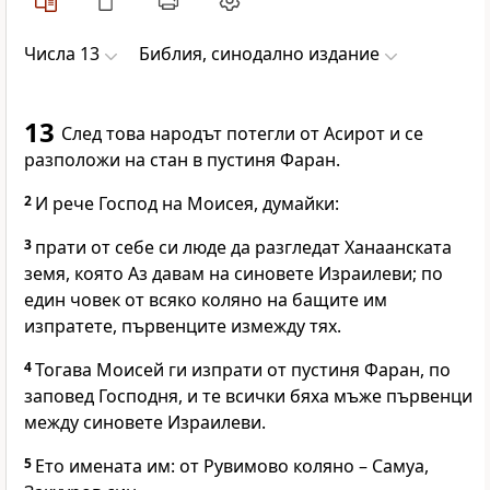
Числа 13
Библия, синодално издание
13
След това народът потегли от Асирот и се
разположи на стан в пустиня Фаран.
2
И рече Господ на Моисея, думайки:
3
прати от себе си люде да разгледат Ханаанската
земя, която Аз давам на синовете Израилеви; по
един човек от всяко коляно на бащите им
изпратете, първенците измежду тях.
4
Тогава Моисей ги изпрати от пустиня Фаран, по
заповед Господня, и те всички бяха мъже първенци
между синовете Израилеви.
5
Ето имената им: от Рувимово коляно – Самуа,