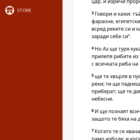
цар, и изречи прор
STORE
3
Говори и кажи: тъй
фараоне, египетск
всред реките си и к
заради себе си“.
4
Но Аз ще туря кук
прилепя рибите из 
с всичката риба на
5
ще те хвърля в пу
реки; ти ще паднеш
приберат; ще те да
небесни.
6
И ще познаят всич
защото те бяха на 
7
Когато те се хвана
рамо избоде; и кога