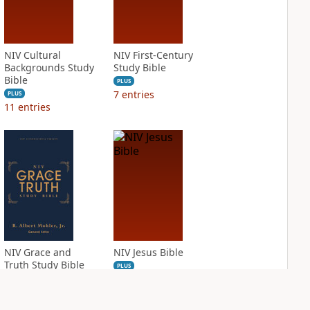
NIV Cultural
NIV First-Century
Backgrounds Study
Study Bible
Bible
PLUS
7
entries
PLUS
11
entries
NIV Grace and
NIV Jesus Bible
Truth Study Bible
PLUS
2
entries
PLUS
3
entries