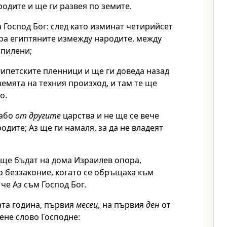
одите и ще ги развея по земите.
 Господ Бог: след като изминат четирийсет
ера египтяните измежду народите, между
зпилени;
ипетските пленници и ще ги доведа назад
земята на техния произход, и там те ще
о.
лабо
от другите
царства и не ще се вече
одите; Аз ще ги намаля, за да не владеят
 ще бъдат на дома Израилев опора,
 беззаконие, когато се обръщаха към
 че Аз съм Господ Бог.
ата година, първия
месец,
на първия
ден
от
ене слово Господне: