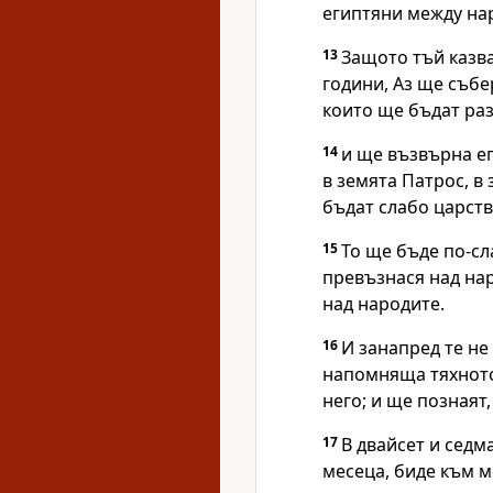
египтяни между нар
13
Защото тъй казва
години, Аз ще съб
които ще бъдат ра
14
и ще възвърна ег
в земята Патрос, в 
бъдат слабо царств
15
То ще бъде по-с
превъзнася над нар
над народите.
16
И занапред те не
напомняща тяхното
него; и ще познаят,
17
В двайсет и седм
месеца, биде към м