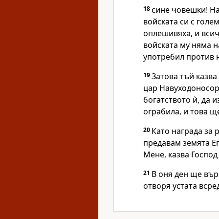
18
сине човешки! На
войската си с голе
оплешивяха, и всичк
войската му няма на
употребил против н
19
Затова тъй казва
цар Навуходоносора
богатството ѝ, да 
ограбила, и това щ
20
Като награда за 
предавам земята Ег
Мене, казва Господ 
21
В оня ден ще вър
отворя устата всред