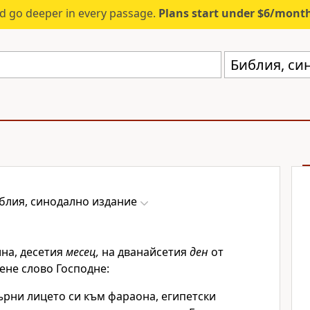
d go deeper in every passage.
Plans start under $6/mont
Библия, си
блия, синодално издание
ина, десетия
месец,
на дванайсетия
ден
от
ене слово Господне:
ърни лицето си към фараона, египетски