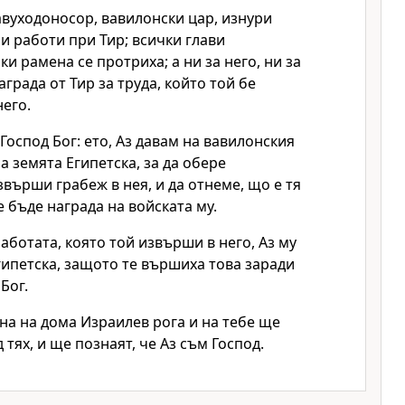
вуходоносор, вавилонски цар, изнури
ми работи при Тир; всички глави
и рамена се протриха; а ни за него, ни за
града от Тир за труда, който той бе
его.
 Господ Бог: ето, Аз давам на вавилонския
 земята Египетска, за да обере
извърши грабеж в нея, и да отнеме, що е тя
е бъде награда на войската му.
работата, която той извърши в него, Аз му
ипетска, защото те вършиха това заради
Бог.
на на дома Израилев рога и на тебе ще
 тях, и ще познаят, че Аз съм Господ.