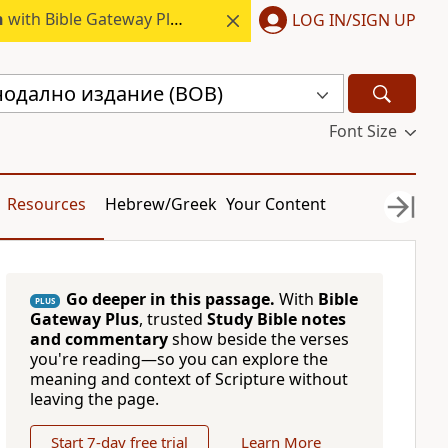
h
with Bible Gateway Plus.
LOG IN/SIGN UP
нодално издание (BOB)
Font Size
Resources
Hebrew/Greek
Your Content
Go deeper in this passage.
With
Bible
PLUS
Gateway Plus
, trusted
Study Bible notes
and commentary
show beside the verses
you're reading—so you can explore the
meaning and context of Scripture without
leaving the page.
Start 7-day free trial
Learn More