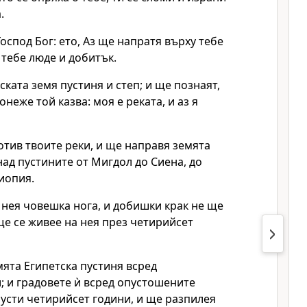
.
Господ Бог: ето, Аз ще напратя върху тебе
 тебе люде и добитък.
ската земя пустиня и степ; и ще познаят,
онеже той казва: моя е реката, и аз я
ротив твоите реки, и ще направя земята
над пустините от Мигдол до Сиена, до
иопия.
 нея човешка нога, и добишки крак не ще
 ще се живее на нея през четирийсет
ята Египетска пустиня всред
 и градовете ѝ всред опустошените
усти четирийсет години, и ще разпилея