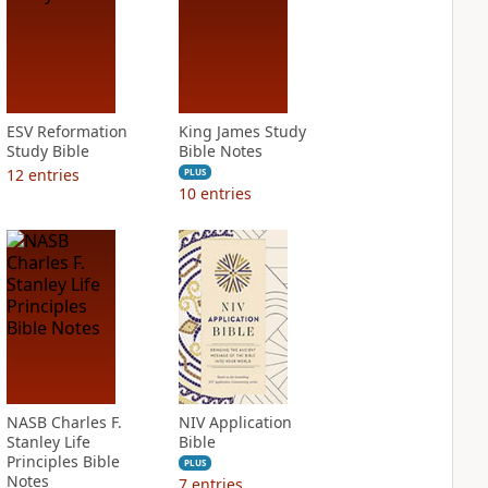
ESV Reformation
King James Study
Study Bible
Bible Notes
12
entries
PLUS
10
entries
NASB Charles F.
NIV Application
Stanley Life
Bible
Principles Bible
PLUS
Notes
7
entries