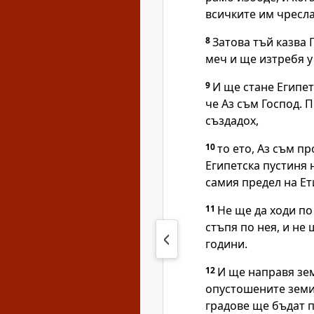
всичките им чресла
8
Затова тъй казва 
меч и ще изтребя у
9
И ще стане Египет
че Аз съм Господ. П
създадох,
10
то ето, Аз съм п
Египетска пустиня 
самия предел на Ет
11
Не ще да ходи по
стъпя по нея, и не
години.
12
И ще направя зем
опустошените земи;
градове ще бъдат п