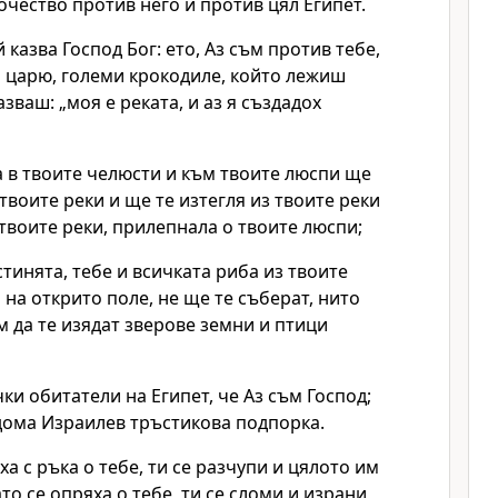
очество против него и против цял Египет.
 казва Господ Бог: ето, Аз съм против тебе,
и царю, големи крокодиле, който лежиш
азваш: „моя е реката, и аз я създадох
а в твоите челюсти и към твоите люспи ще
твоите реки и ще те изтегля из твоите реки
 твоите реки, прилепнала о твоите люспи;
стинята, тебе и всичката риба из твоите
 на открито поле, не ще те съберат, нито
м да те изядат зверове земни и птици
ки обитатели на Египет, че Аз съм Господ;
дома Израилев тръстикова подпорка.
ха с ръка о тебе, ти се разчупи и цялото им
то се опряха о тебе, ти се сломи и израни