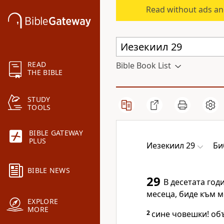
Read without ads an
READ
Bible Book List
THE BIBLE
STUDY
TOOLS
BIBLE GATEWAY
PLUS
Иезекиил 29
Би
BIBLE NEWS
29
В десетата год
месеца, биде към м
EXPLORE
MORE
2
сине човешки! об