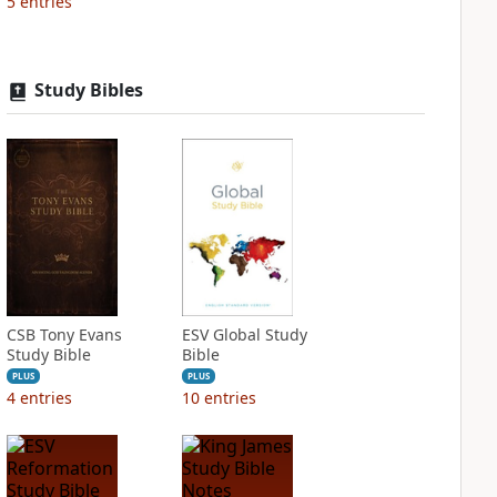
5
entries
Study Bibles
CSB Tony Evans
ESV Global Study
Study Bible
Bible
PLUS
PLUS
4
entries
10
entries