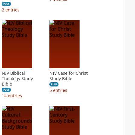
PLUS
2
entries
NIV Biblical
NIV Case for Christ
Theology Study
Study Bible
Bible
PLUS
5
entries
PLUS
14
entries