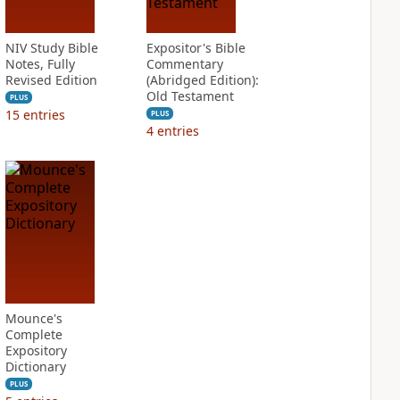
NIV Study Bible
Expositor's Bible
Notes, Fully
Commentary
Revised Edition
(Abridged Edition):
Old Testament
PLUS
15
entries
PLUS
4
entries
Mounce's
Complete
Expository
Dictionary
PLUS