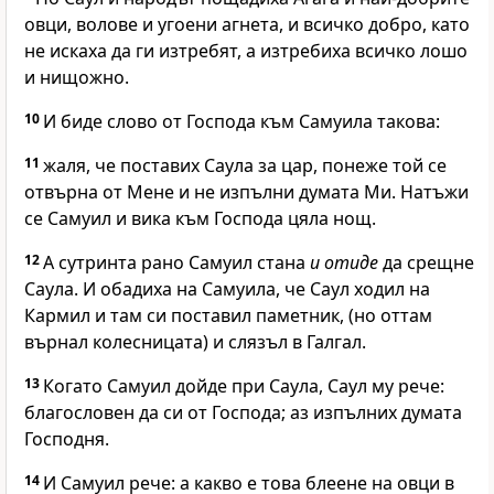
овци, волове и угоени агнета, и всичко добро, като
не искаха да ги изтребят, а изтребиха всичко лошо
и нищожно.
10
И биде слово от Господа към Самуила такова:
11
жаля, че поставих Саула за цар, понеже той се
отвърна от Мене и не изпълни думата Ми. Натъжи
се Самуил и вика към Господа цяла нощ.
12
А сутринта рано Самуил стана
и отиде
да срещне
Саула. И обадиха на Самуила, че Саул ходил на
Кармил и там си поставил паметник, (но оттам
върнал колесницата) и слязъл в Галгал.
13
Когато Самуил дойде при Саула, Саул му рече:
благословен да си от Господа; аз изпълних думата
Господня.
14
И Самуил рече: а какво е това блеене на овци в