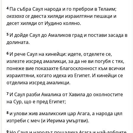
4
Па събра Саул народа и го преброи в Телаим;
оказаха се
двеста хиляди израилтяни пешаци и
десет хиляди от Иудино коляно.
5
И дойде Саул до Амаликов град и постави засада в
долината.
6
И рече Саул на кинейци: идете, отделете се,
излезте изсред амаликци, за да не ви погубя с тях,
понеже вие показахте благосклонност към всички
израилтяни, когато идеха из Египет. И кинейци се
отделиха изсред амаликци.
7
И Саул разби Амалика от Хавила до околностите
на Сур, що е пред Египет;
8
и улови жив амаликския цар Агага, а народа цял
изтреби с меч (и Иерима умъртви).
9
Но Саул и народът пощадиха Агага и най-добрите