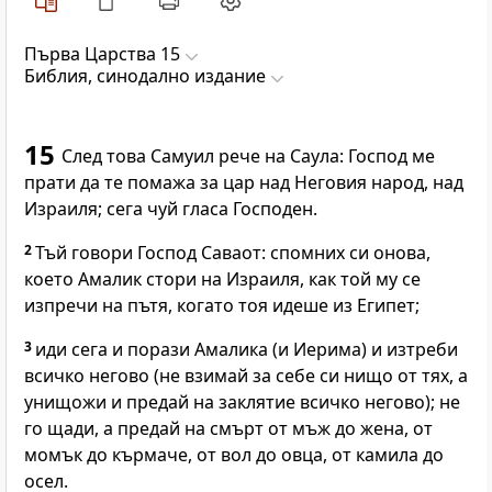
Първa Царства 15
Библия, синодално издание
15
След това Самуил рече на Саула: Господ ме
прати да те помажа за цар над Неговия народ, над
Израиля; сега чуй гласа Господен.
2
Тъй говори Господ Саваот: спомних си онова,
което Амалик стори на Израиля, как той му се
изпречи на пътя, когато тоя идеше из Египет;
3
иди сега и порази Амалика (и Иерима) и изтреби
всичко негово (не взимай за себе си нищо от тях, а
унищожи и предай на заклятие всичко негово); не
го щади, а предай на смърт от мъж до жена, от
момък до кърмаче, от вол до овца, от камила до
осел.