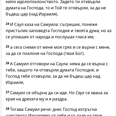
като
идолопоклонството. Задето ти отхвърли
думата на Господа, то и Той те отхвърли, за да не
бъдеш цар (над Израиля).
24
И Саул каза на Самуила: съгреших, понеже
пристъпих заповедта Господня и твоята дума; но аз
се уплаших от народа и послушах гласа им;
25
а сега снеми от мене моя грях и се върни с мене,
за да се поклоня на Господа (твоя Бог).
26
А Самуил отговори на Саула: няма да се върна с
тебе, защото ти отхвърли думата Господня, и
Господ тебе отхвърли, за да не бъдеш цар над
Израиля,
27
Самуил се обърна да си иде. Но
Саул
се хвана за
края на дрехата му и я раздра.
28
Тогава Самуил рече: днес Господ изтръгна
царството Израилево от тебе и го даде на твоя