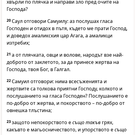
хвърли по плячка и направи зло пред очите на
Господа?
20
Саул отговори Самуилу: аз послушах гласа
Господен и отидох в пътя, където ме прати Господ,
и доведох амаликския цар Агага, а амаликци
изтребих;
21
а от плячката, овци и волове, народът взе най-
доброто от заклетото, за да принесе жертва на
Господа, твоя Бог, в Галгал.
22
Самуил отговори: нима всесъженията и
жертвите са толкова приятни Господу, колкото и
послушанието на гласа Господен? Послушанието е
по-добро от жертва, и покорството – по-добро от
овнешка тлъстина;
23
защото непокорството е
също такъв
грях,
какъвто е магьосничеството, и упорството е
също