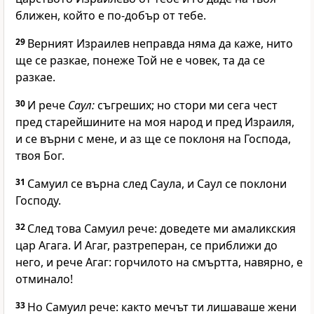
ближен, който е по-добър от тебе.
29
Верният Израилев неправда няма да каже, нито
ще се разкае, понеже Той не е човек, та да се
разкае.
30
И рече
Саул:
съгреших; но стори ми сега чест
пред старейшините на моя народ и пред Израиля,
и се върни с мене, и аз ще се поклоня на Господа,
твоя Бог.
31
Самуил се върна след Саула, и Саул се поклони
Господу.
32
След това Самуил рече: доведете ми амаликския
цар Агага. И Агаг, разтреперан, се приближи до
него, и рече Агаг: горчилото на смъртта, навярно, е
отминало!
33
Но Самуил рече: както мечът ти лишаваше жени