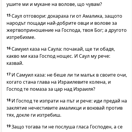
ушите ми и мукане на волове, що чувам?
15
Саул отговори: докараха ги от Амалика, защото
народът пощади най-добрите овци и волове за
жертвоприношение на Господа, твоя Бог; а другото
изтребихме.
16
Самуил каза на Саула: почакай, ще ти обадя,
какво ми каза Господ нощес. И Саул му рече:
казвай.
17
И Самуил каза: не беше ли ти малък в своите очи,
когато стана глава на Израилевите колена, и
Господ те помаза за цар над Израиля?
18
И Господ те изпрати на път и рече: иди предай на
заклятие нечестивите амаликци и воювай против
тях, докле ги изтребиш.
19
Защо тогава ти не послуша гласа Господен, а се