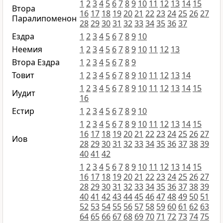
1
2
3
4
5
6
7
8
9
10
11
12
13
14
15
Втора
16
17
18
19
20
21
22
23
24
25
26
27
Паралипоменон
28
29
30
31
32
33
34
35
36
37
Ездра
1
2
3
4
5
6
7
8
9
10
Неемия
1
2
3
4
5
6
7
8
9
10
11
12
13
Втора Ездра
1
2
3
4
5
6
7
8
9
Товит
1
2
3
4
5
6
7
8
9
10
11
12
13
14
1
2
3
4
5
6
7
8
9
10
11
12
13
14
15
Иудит
16
Естир
1
2
3
4
5
6
7
8
9
10
1
2
3
4
5
6
7
8
9
10
11
12
13
14
15
16
17
18
19
20
21
22
23
24
25
26
27
Иов
28
29
30
31
32
33
34
35
36
37
38
39
40
41
42
1
2
3
4
5
6
7
8
9
10
11
12
13
14
15
16
17
18
19
20
21
22
23
24
25
26
27
28
29
30
31
32
33
34
35
36
37
38
39
40
41
42
43
44
45
46
47
48
49
50
51
52
53
54
55
56
57
58
59
60
61
62
63
64
65
66
67
68
69
70
71
72
73
74
75