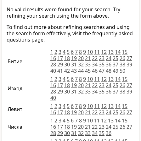
No valid results were found for your search. Try
refining your search using the form above.
To find out more about refining searches and using
the search form effectively, visit the frequently-asked
questions page.
1
2
3
4
5
6
7
8
9
10
11
12
13
14
15
16
17
18
19
20
21
22
23
24
25
26
27
Битие
28
29
30
31
32
33
34
35
36
37
38
39
40
41
42
43
44
45
46
47
48
49
50
1
2
3
4
5
6
7
8
9
10
11
12
13
14
15
16
17
18
19
20
21
22
23
24
25
26
27
Изход
28
29
30
31
32
33
34
35
36
37
38
39
40
1
2
3
4
5
6
7
8
9
10
11
12
13
14
15
Левит
16
17
18
19
20
21
22
23
24
25
26
27
1
2
3
4
5
6
7
8
9
10
11
12
13
14
15
Числа
16
17
18
19
20
21
22
23
24
25
26
27
28
29
30
31
32
33
34
35
36