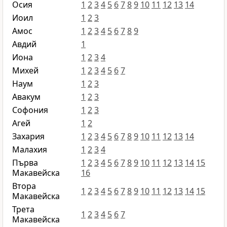
Осия
1
2
3
4
5
6
7
8
9
10
11
12
13
14
Иоил
1
2
3
Амос
1
2
3
4
5
6
7
8
9
Авдий
1
Иона
1
2
3
4
Михей
1
2
3
4
5
6
7
Наум
1
2
3
Авакум
1
2
3
Софония
1
2
3
Агей
1
2
Захария
1
2
3
4
5
6
7
8
9
10
11
12
13
14
Малахия
1
2
3
4
Първа
1
2
3
4
5
6
7
8
9
10
11
12
13
14
15
Макавейска
16
Втора
1
2
3
4
5
6
7
8
9
10
11
12
13
14
15
Макавейска
Трета
1
2
3
4
5
6
7
Макавейска