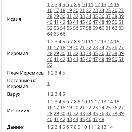
1
2
3
4
5
6
7
8
9
10
11
12
13
14
15
16
17
18
19
20
21
22
23
24
25
26
27
28
29
30
31
32
33
34
35
36
37
38
39
Исаия
40
41
42
43
44
45
46
47
48
49
50
51
52
53
54
55
56
57
58
59
60
61
62
63
64
65
66
1
2
3
4
5
6
7
8
9
10
11
12
13
14
15
16
17
18
19
20
21
22
23
24
25
26
27
Иеремия
28
29
30
31
32
33
34
35
36
37
38
39
40
41
42
43
44
45
46
47
48
49
50
51
52
Плач Иеремиев
1
2
3
4
5
Послание на
1
Иеремия
Варух
1
2
3
4
5
1
2
3
4
5
6
7
8
9
10
11
12
13
14
15
16
17
18
19
20
21
22
23
24
25
26
27
Иезекиил
28
29
30
31
32
33
34
35
36
37
38
39
40
41
42
43
44
45
46
47
48
Даниил
1
2
3
4
5
6
7
8
9
10
11
12
13
14