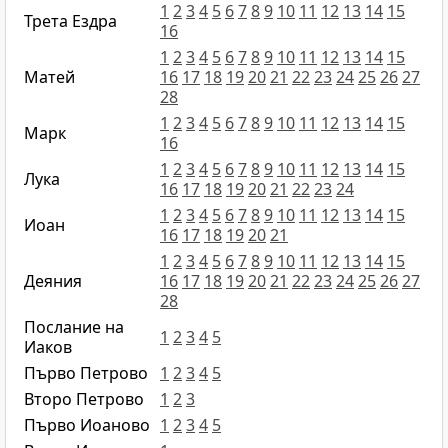
1
2
3
4
5
6
7
8
9
10
11
12
13
14
15
Трета Ездра
16
1
2
3
4
5
6
7
8
9
10
11
12
13
14
15
Матей
16
17
18
19
20
21
22
23
24
25
26
27
28
1
2
3
4
5
6
7
8
9
10
11
12
13
14
15
Марк
16
1
2
3
4
5
6
7
8
9
10
11
12
13
14
15
Лука
16
17
18
19
20
21
22
23
24
1
2
3
4
5
6
7
8
9
10
11
12
13
14
15
Иоан
16
17
18
19
20
21
1
2
3
4
5
6
7
8
9
10
11
12
13
14
15
Деяния
16
17
18
19
20
21
22
23
24
25
26
27
28
Послание на
1
2
3
4
5
Иаков
Първо Петрово
1
2
3
4
5
Второ Петрово
1
2
3
Първо Иоаново
1
2
3
4
5