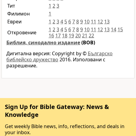
Тит
1
2
3
Филимон
1
Евреи
1
2
3
4
5
6
7
8
9
10
11
12
13
1
2
3
4
5
6
7
8
9
10
11
12
13
14
15
Откровение
16
17
18
19
20
21
22
Библия, синодално издание
(BOB)
Дигитална версия: Copyright by ©
Българско
библейско дружество
2016. Използвани с
разрешение.
Sign Up for Bible Gateway: News &
Knowledge
Get weekly Bible news, info, reflections, and deals in
your inbox.