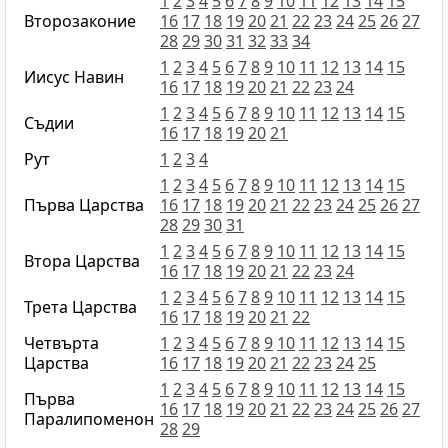
1
2
3
4
5
6
7
8
9
10
11
12
13
14
15
Второзаконие
16
17
18
19
20
21
22
23
24
25
26
27
28
29
30
31
32
33
34
1
2
3
4
5
6
7
8
9
10
11
12
13
14
15
Иисус Навин
16
17
18
19
20
21
22
23
24
1
2
3
4
5
6
7
8
9
10
11
12
13
14
15
Съдии
16
17
18
19
20
21
Рут
1
2
3
4
1
2
3
4
5
6
7
8
9
10
11
12
13
14
15
Първa Царства
16
17
18
19
20
21
22
23
24
25
26
27
28
29
30
31
1
2
3
4
5
6
7
8
9
10
11
12
13
14
15
Втора Царства
16
17
18
19
20
21
22
23
24
1
2
3
4
5
6
7
8
9
10
11
12
13
14
15
Трета Царства
16
17
18
19
20
21
22
Четвърта
1
2
3
4
5
6
7
8
9
10
11
12
13
14
15
Царства
16
17
18
19
20
21
22
23
24
25
1
2
3
4
5
6
7
8
9
10
11
12
13
14
15
Първа
16
17
18
19
20
21
22
23
24
25
26
27
Паралипоменон
28
29