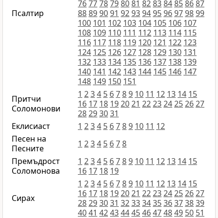
76
77
78
79
80
81
82
83
84
85
86
87
Псалтир
88
89
90
91
92
93
94
95
96
97
98
99
100
101
102
103
104
105
106
107
108
109
110
111
112
113
114
115
116
117
118
119
120
121
122
123
124
125
126
127
128
129
130
131
132
133
134
135
136
137
138
139
140
141
142
143
144
145
146
147
148
149
150
151
1
2
3
4
5
6
7
8
9
10
11
12
13
14
15
Притчи
16
17
18
19
20
21
22
23
24
25
26
27
Соломонови
28
29
30
31
Еклисиаст
1
2
3
4
5
6
7
8
9
10
11
12
Песен на
1
2
3
4
5
6
7
8
Песните
Премъдрост
1
2
3
4
5
6
7
8
9
10
11
12
13
14
15
Соломонова
16
17
18
19
1
2
3
4
5
6
7
8
9
10
11
12
13
14
15
16
17
18
19
20
21
22
23
24
25
26
27
Сирах
28
29
30
31
32
33
34
35
36
37
38
39
40
41
42
43
44
45
46
47
48
49
50
51