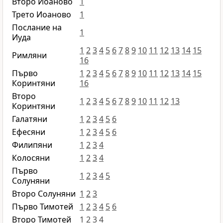
Второ Иоаново
1
Трето Иоаново
1
Послание на
1
Иуда
1
2
3
4
5
6
7
8
9
10
11
12
13
14
15
Римляни
16
Първо
1
2
3
4
5
6
7
8
9
10
11
12
13
14
15
Коринтяни
16
Второ
1
2
3
4
5
6
7
8
9
10
11
12
13
Коринтяни
Галатяни
1
2
3
4
5
6
Ефесяни
1
2
3
4
5
6
Филипяни
1
2
3
4
Колосяни
1
2
3
4
Първо
1
2
3
4
5
Солуняни
Второ Солуняни
1
2
3
Първо Тимотей
1
2
3
4
5
6
Второ Тимотей
1
2
3
4