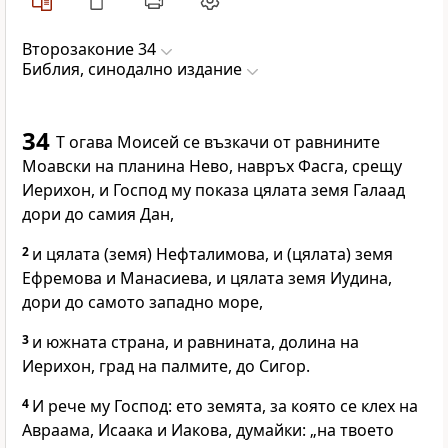
Второзаконие 34
Библия, синодално издание
34
Т огава Моисей се възкачи от равнините
Моавски на планина Нево, навръх Фасга, срещу
Иерихон, и Господ му показа цялата земя Галаад
дори до самия Дан,
2
и цялата (земя) Нефталимова, и (цялата) земя
Ефремова и Манасиева, и цялата земя Иудина,
дори до самото западно море,
3
и южната страна, и равнината, долина на
Иерихон, град на палмите, до Сигор.
4
И рече му Господ: ето земята, за която се клех на
Авраама, Исаака и Иакова, думайки: „на твоето