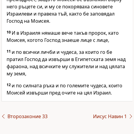
него ръцете си, и му се покоряваха синовете
Израилеви и правеха тъй, както бе заповядал
Господ на Моисея.
10
И в Израиля нямаше вече такъв пророк, като
Моисея, когото Господ знаеше лице с лице,
11
и по всички личби и чудеса, за които го бе
пратил Господ да извърши в Египетската земя над
фараона, над всичките му служители и над цялата
му земя,
12
и по силната ръка и по големите чудеса, които
Моисей извърши пред очите на цял Израил.
Второзаконие 33
Иисус Навин 1