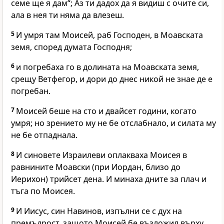
семе ще я дам“; Аз ти дадох да я видиш с очите си,
ала в нея ти няма да влезеш.
5
И умря там Моисей, раб Господен, в Моавската
земя, според думата Господня;
6
и погребаха го в долината на Моавската земя,
срещу Ветфегор, и дори до днес никой не знае де е
погребан.
7
Моисей беше на сто и двайсет години, когато
умря; но зрението му не бе отслабнало, и силата му
не бе отпаднала.
8
И синовете Израилеви оплакваха Моисея в
равнините Моавски (при Иордан, близо до
Иерихон) трийсет дена. И минаха дните за плач и
тъга по Моисея.
9
И Иисус, син Навинов, изпълни се с дух на
премъдрост, защото Моисей бе възложил върху