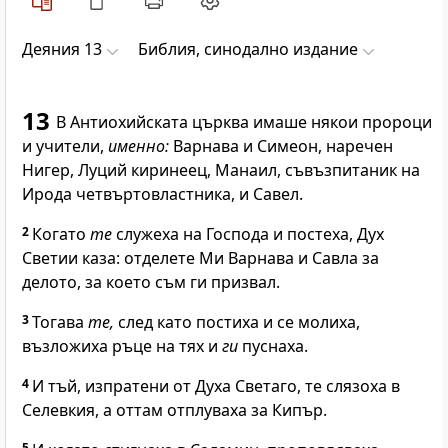
Деяния 13
Библия, синодално издание
13
В Антиохийската църква имаше някои пророци
и учители,
именно:
Варнава и Симеон, наречен
Нигер, Луций киринеец, Манаил, съвъзпитаник на
Ирода четвъртовластника, и Савел.
2
Когато
те
служеха на Господа и постеха, Дух
Светии каза: отделете Ми Варнава и Савла за
делото, за което съм ги призвал.
3
Тогава
те,
след като постиха и се молиха,
възложиха ръце на тях и
ги
пуснаха.
4
И тъй, изпратени от Духа Светаго, те слязоха в
Селевкия, а оттам отплуваха за Кипър.
5