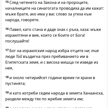
15
След четенето на Закона и на пророците,
началниците на синагогата проводиха да им кажат:
мъже братя, ако има у вас слово за утеха към
народа, говорете.
16
Павел, като стана и даде знак с ръка, каза: мъже
израилтяни и вие, които се боите от Бога!
послушайте!
17
Бог на израилския народ избра отците ни;
тия
люде
Той
въздигна през пребиванието им в
Египетската земя, и с висока мишца ги изведе из
нея,
18
и около четирийсет години време ги храни в
пустинята;
19
и като изтреби седем народа в земята Ханаанска,
раздели между тях по жребие земята им;
20