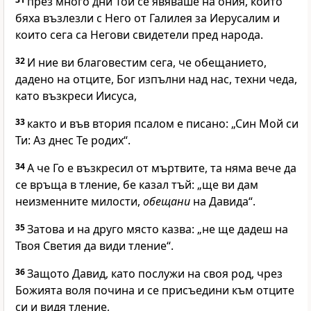
през много дни Той се явяваше на ония, които
бяха възлезли с Него от Галилея за Иерусалим и
които сега са Негови свидетели пред народа.
32
И ние ви благовестим сега, че обещанието,
дадено на отците, Бог изпълни над нас, техни чеда,
като възкреси Иисуса,
33
както и във втория псалом е писано: „Син Мой си
Ти: Аз днес Те родих“.
34
А че Го е възкресил от мъртвите, та няма вече да
се връща в тление, бе казал тъй: „ще ви дам
неизменните милости,
обещани
на Давида“.
35
Затова и на друго място казва: „не ще дадеш на
Твоя Светия да види тление“.
36
Защото Давид, като послужи на своя род, чрез
Божията воля почина и се присъедини към отците
си и видя тление,