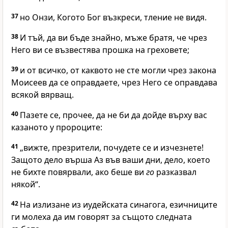
37
но Онзи, Когото Бог възкреси, тление не видя.
38
И тъй, да ви бъде знайно, мъже братя, че чрез
Него ви се възвестява прошка на греховете;
39
и от всичко, от каквото не сте могли чрез закона
Моисеев да се оправдаете, чрез Него се оправдава
всякой вярващ.
40
Пазете се, прочее, да не би да дойде върху вас
казаното у пророците:
41
„вижте, презрители, почудете се и изчезнете!
Защото дело върша Аз във ваши дни, дело, което
не бихте повярвали, ако беше ви
го
разказвал
някой“.
42
На излизане из иудейската синагога, езичниците
ги молеха да им говорят за същото следната