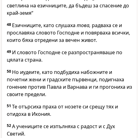
светлина на езичниците, да бъдеш за спасение до
край-земя“
48
Езичниците, като слушаха
това,
радваха се и
прославяха словото Господне и повярваха всички,
които бяха отредени за вечен живот.
49
И словото Господне се разпространяваше по
цялата страна.
50
Но иудеите, като подбудиха набожните и
почетни жени и градските първенци, подигнаха
гонение против Павла и Варнава и ги прогониха из
своите предели.
51
Те отърсиха праха от нозете си срещу тях и
отидоха в Икония.
52
А учениците се изпълняха с радост и с Дух
Светий.