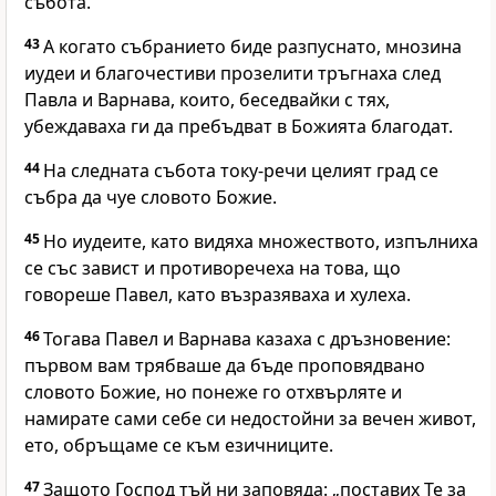
събота.
43
А когато събранието биде разпуснато, мнозина
иудеи и благочестиви прозелити тръгнаха след
Павла и Варнава, които, беседвайки с тях,
убеждаваха ги да пребъдват в Божията благодат.
44
На следната събота току-речи целият град се
събра да чуе словото Божие.
45
Но иудеите, като видяха множеството, изпълниха
се със завист и противоречеха на това, що
говореше Павел, като възразяваха и хулеха.
46
Тогава Павел и Варнава казаха с дръзновение:
първом вам трябваше да бъде проповядвано
словото Божие, но понеже го отхвърляте и
намирате сами себе си недостойни за вечен живот,
ето, обръщаме се към езичниците.
47
Защото Господ тъй ни заповяда: „поставих Те за