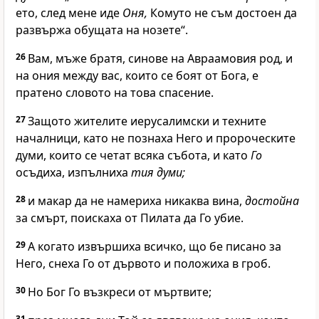
ето, след мене иде
Оня,
Комуто не съм достоен да
развържа обущата на нозете“.
26
Вам, мъже братя, синове на Авраамовия род, и
на ония между вас, които се боят от Бога, е
пратено словото на това спасение.
27
Защото жителите иерусалимски и техните
началници, като не познаха Него и пророческите
думи, които се четат всяка събота, и като
Го
осъдиха, изпълниха
тия думи;
28
и макар да не намериха никаква вина,
достойна
за смърт, поискаха от Пилата да Го убие.
29
А когато извършиха всичко, що бе писано за
Него, снеха Го от дървото и положиха в гроб.
30
Но Бог Го възкреси от мъртвите;
31