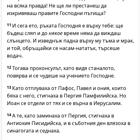
на всяка правда! Не ще ли престанеш да
изкривяваш правите Господни пътища?
11
И сега ето, ръката Господня е върху тебе: ще
бъдеш сляп и до
някое
време няма да виждаш
слънцето. И изведнъж падна върху му тъма и мрак,
и той, обръщайки се насам-нататък, търсеше
водач.
12
Тогава проконсулът, като видя станалото,
повярва и се чудеше на учението Господне.
13
Като отплуваха от Пафос, Павел и ония, които
бяха с него, стигнаха в Пергия Памфилийска. Но
Иоан се отдели от тях и се върна в Иерусалим.
14
А те, като заминаха от Пергия, стигнаха в
Антиохия Писидийска, и в съботния ден влязоха в
синагогата и седнаха.