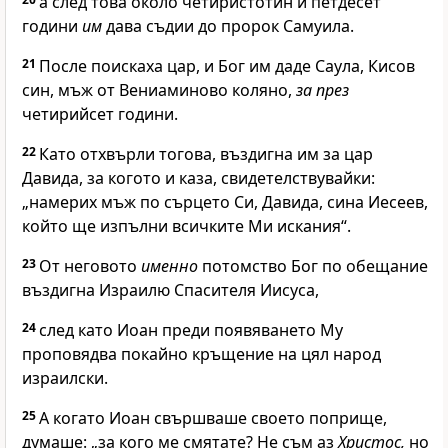
а след това около четиристотин и петдесет
години
им
дава съдии до пророк Самуила.
21
После поискаха цар, и Бог им даде Саула, Кисов
син, мъж от Вениаминово коляно,
за през
четирийсет години.
22
Като отхвърли тогова, въздигна им за цар
Давида, за когото и каза, свидетелствувайки:
„намерих мъж по сърцето Си, Давида, сина Иесеев,
който ще изпълни всичките Ми искания“.
23
От неговото
именно
потомство Бог по обещание
въздигна Израилю Спасителя Иисуса,
24
след като Иоан преди появяването Му
проповядва покайно кръщение на цял народ
израилски.
25
А когато Иоан свършваше своето поприще,
думаше: „за кого ме смятате? Не съм аз
Христос,
но