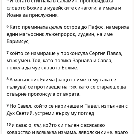
И когато стигнаха в Саламин, проповядваха
словото Божие в иудейските синагоги; а имаха и
Иоана за прислужник.
6
Като преминаха
целия
остров до Пафос, намериха
един магьосник лъжепророк, иудеин, на име
Вариисус,
7
който се намираше у проконсула Сергия Павла,
мъж умен. Тоя, като повика Варнава и Савла,
пожела да чуе словото Божие.
8
А магьосник Елима (защото името му така се
тълкува) се противеше на тях, като се стараеше да
отвърне проконсула от вярата.
9
Но Савел, който се наричаше и Павел, изпълнен с
Дух Светий, устреми върху му поглед
10
и каза: о,
ти,
който си пълен с всякакво
коварство и всякаква измама, дяволски сине, враго