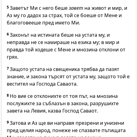
5
Заветът Ми с него беше
завет
на живот и мир, и
Аз му го дадох за страх, той се боеше от Мене и
благоговееше пред името Ми.
6
Законът на истината беше на устата му, и
неправда не се намираше на езика му; в мир и
правда той ходеше с Мене и мнозина отклони от
грях.
7
Защото устата на свещеника трябва да пазят
знание, и закона търсят от устата му, защото той е
вестител на Господа Саваота.
8
Но вие се отклонихте от тоя път, на мнозина
послужихте за съблазън в закона, разрушихте
завета на Левия, казва Господ Саваот.
9
Затова и Аз ще ви направя презрени и унизени
пред целия народ, понеже не спазвате пътищата