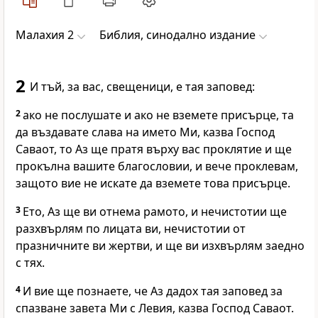
Малахия 2
Библия, синодално издание
2
И тъй, за вас, свещеници, е тая заповед:
2
ако не послушате и ако не вземете присърце, та
да въздавате слава на името Ми, казва Господ
Саваот, то Аз ще пратя върху вас проклятие и ще
прокълна вашите благословии, и вече проклевам,
защото вие не искате да вземете това присърце.
3
Ето, Аз ще ви отнема рамото, и нечистотии ще
разхвърлям по лицата ви, нечистотии от
празничните ви жертви, и ще ви изхвърлям заедно
с тях.
4
И вие ще познаете, че Аз дадох тая заповед за
спазване завета Ми с Левия, казва Господ Саваот.