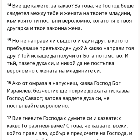
14
Вие ще кажете: за какво? За това, че Господ беше
свидетел между тебе и жената на твоите младини,
към която ти постъпи вероломно, когато тя е твоя
другарка и твоя законна жена.
15
Но не направи ли същото и един друг, в когото
пребъдваше превъзходен дух? А какво направи тоя
друг? Той искаше да получи от Бога потомство. И
тъй, пазете духа си, и никой да не постъпва
вероломно с жената на младините си.
16
Ако от омраза я напуснеш, казва Господ Бог
Израилев, безчестие ще покрие дрехата ти, казва
Господ Саваот; затова вардете духа си, не
постъпвайте вероломно.
17
Вие гневите Господа с думите си и казвате: с
какво Го разгневяваме? С това, че казвате: всеки,
който прави зло, добър е пред очите на Господа, и