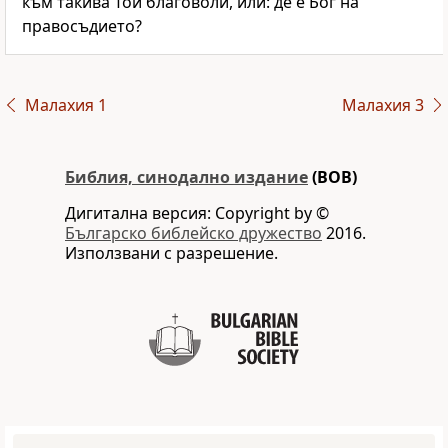
към такива Той благоволи, или: де е Бог на
правосъдието?
Малахия 1
Малахия 3
Библия, синодално издание
(BOB)
Дигитална версия: Copyright by ©
Българско библейско дружество
2016.
Използвани с разрешение.