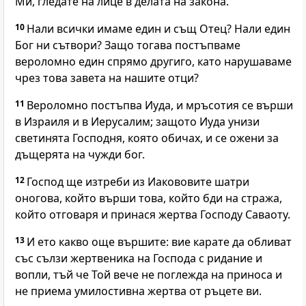
Ми, гледате на лице в делата на закона.
10
Нали всички имаме един и същ Отец? Нали един
Бог ни сътвори? Защо тогава постъпваме
вероломно един спрямо другиго, като нарушаваме
чрез това завета на нашите отци?
11
Вероломно постъпва Иуда, и мръсотия се върши
в Израиля и в Иерусалим; защото Иуда унизи
светинята Господня, която обичах, и се ожени за
дъщерята на чужди бог.
12
Господ ще изтреби из Иакововите шатри
оногова, който върши това, който бди на стража,
който отговаря и принася жертва Господу Саваоту.
13
И ето какво още вършите: вие карате да обливат
със сълзи жертвеника на Господа с ридание и
вопли, тъй че Той вече не поглежда на приноса и
не приема умилостивна жертва от ръцете ви.