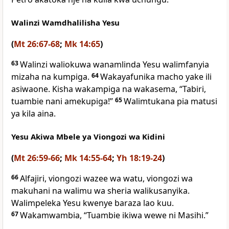
Walinzi Wamdhalilisha Yesu
(
Mt 26:67-68
;
Mk 14:65
)
63
Walinzi waliokuwa wanamlinda Yesu walimfanyia
mizaha na kumpiga.
64
Wakayafunika macho yake ili
asiwaone. Kisha wakampiga na wakasema, “Tabiri,
tuambie nani amekupiga!”
65
Walimtukana pia matusi
ya kila aina.
Yesu Akiwa Mbele ya Viongozi wa Kidini
(
Mt 26:59-66
;
Mk 14:55-64
;
Yh 18:19-24
)
66
Alfajiri, viongozi wazee wa watu, viongozi wa
makuhani na walimu wa sheria walikusanyika.
Walimpeleka Yesu kwenye baraza lao kuu.
67
Wakamwambia, “Tuambie ikiwa wewe ni Masihi.”