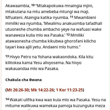
Akawaambia,
10
“Mtakapokuwa mnaingia mjini,
mtakutana na mtu amebeba mtungi wa maji.
Mfuateni. Ataingia katika nyumba.
11
Mwambieni
mmiliki wa nyumba, ‘Mwalimu anakuomba tafadhali
utuoneshe chumba ambacho yeye na wafuasi wake
wanaweza kulia mlo wa Pasaka.’
12
Mmiliki
atawaonesha chumba kikubwa ghorofani kilicho
tayari kwa ajili yetu. Andaeni mlo humo.”
13
Hivyo Petro na Yohana wakaondoka. Kila kitu
kilitokea kama Yesu alivyosema. Na hivyo
wakauandaa mlo wa Pasaka.
Chakula cha Bwana
(
Mt 26:26-30
;
Mk 14:22-26
;
1 Kor 11:23-25
)
14
Wakati ulifika kwa wao kula mlo wa Pasaka. Yesu na
mitume walikuwa wamekaa pamoja kuzunguka meza