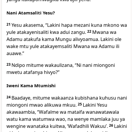
Nani Atamsaliti Yesu?
21
Yesu akasema, “Lakini hapa mezani kuna mkono wa
yule atakayenisaliti kwa adui zangu.
22
Mwana wa
Adamu atakufa kama Mungu alivyoamua. Lakini ole
wake mtu yule atakayemsaliti Mwana wa Adamu ili
auawe.”
23
Ndipo mitume wakaulizana, “Ni nani miongoni
mwetu atafanya hivyo?”
Iweni Kama Mtumishi
24
Baadaye, mitume wakaanza kubishana kuhusu nani
miongoni mwao alikuwa mkuu.
25
Lakini Yesu
akawaambia, “Wafalme wa mataifa wanawatawala
watu kama watumwa wao, na wenye mamlaka juu ya
wengine wanataka kuitwa, ‘Wafadhili Wakuu’.
26
Lakini