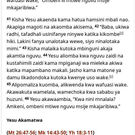
wafuasi wake, “Ombeni ili mtiwe nguvu msije
mkajaribiwa.”
41
Kisha Yesu akaenda kama hatua hamsini mbali nao.
Akapiga magoti na akaomba akisema,
42
“Baba, ukiwa
radhi, tafadhali usinifanye ninywe katika kikombe
[
d
]
hiki. Lakini fanya unalotaka wewe, siyo ninalotaka
mimi.”
43
Kisha malaika kutoka mbinguni akaja
akamtia nguvu.
44
Yesu aliomba kwa nguvu zaidi na
kustahimili zaidi kama mpiganaji wa mieleka akiwa
katika mapambano makali. Jasho kama matone ya
damu likadondoka kutoka kwenye uso wake.
[
e
]
45
Alipomaliza kuomba, alikwenda kwa wafuasi wake.
Akawakuta wamelala, wamechoka kwa sababu ya
huzuni.
46
Yesu akawaambia, “Kwa nini mnalala?
Amkeni, ombeni mtiwe nguvu msije mkajaribiwa.”
Yesu Akamatwa
(
Mt 26:47-56
;
Mk 14:43-50
;
Yh 18:3-11
)