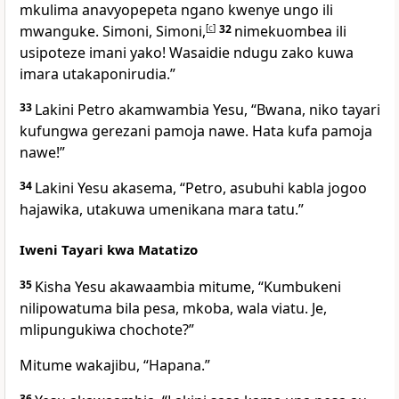
mkulima anavyopepeta ngano kwenye ungo ili
mwanguke. Simoni, Simoni,
[
c
]
32
nimekuombea ili
usipoteze imani yako! Wasaidie ndugu zako kuwa
imara utakaponirudia.”
33
Lakini Petro akamwambia Yesu, “Bwana, niko tayari
kufungwa gerezani pamoja nawe. Hata kufa pamoja
nawe!”
34
Lakini Yesu akasema, “Petro, asubuhi kabla jogoo
hajawika, utakuwa umenikana mara tatu.”
Iweni Tayari kwa Matatizo
35
Kisha Yesu akawaambia mitume, “Kumbukeni
nilipowatuma bila pesa, mkoba, wala viatu. Je,
mlipungukiwa chochote?”
Mitume wakajibu, “Hapana.”
36