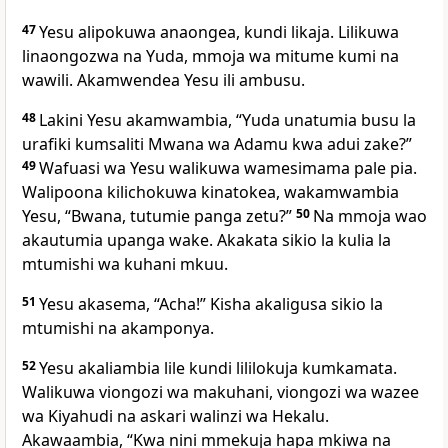
47
Yesu alipokuwa anaongea, kundi likaja. Lilikuwa
linaongozwa na Yuda, mmoja wa mitume kumi na
wawili. Akamwendea Yesu ili ambusu.
48
Lakini Yesu akamwambia, “Yuda unatumia busu la
urafiki kumsaliti Mwana wa Adamu kwa adui zake?”
49
Wafuasi wa Yesu walikuwa wamesimama pale pia.
Walipoona kilichokuwa kinatokea, wakamwambia
Yesu, “Bwana, tutumie panga zetu?”
50
Na mmoja wao
akautumia upanga wake. Akakata sikio la kulia la
mtumishi wa kuhani mkuu.
51
Yesu akasema, “Acha!” Kisha akaligusa sikio la
mtumishi na akamponya.
52
Yesu akaliambia lile kundi lililokuja kumkamata.
Walikuwa viongozi wa makuhani, viongozi wa wazee
wa Kiyahudi na askari walinzi wa Hekalu.
Akawaambia, “Kwa nini mmekuja hapa mkiwa na