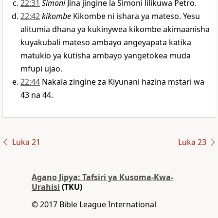
22:31
Simoni
Jina jingine la Simoni lilikuwa Petro.
22:42
kikombe
Kikombe ni ishara ya mateso. Yesu
alitumia dhana ya kukinywea kikombe akimaanisha
kuyakubali mateso ambayo angeyapata katika
matukio ya kutisha ambayo yangetokea muda
mfupi ujao.
22:44
Nakala zingine za Kiyunani hazina mstari wa
43 na 44.
Luka 21
Luka 23
Agano Jipya: Tafsiri ya Kusoma-Kwa-
Urahisi
(TKU)
© 2017 Bible League International