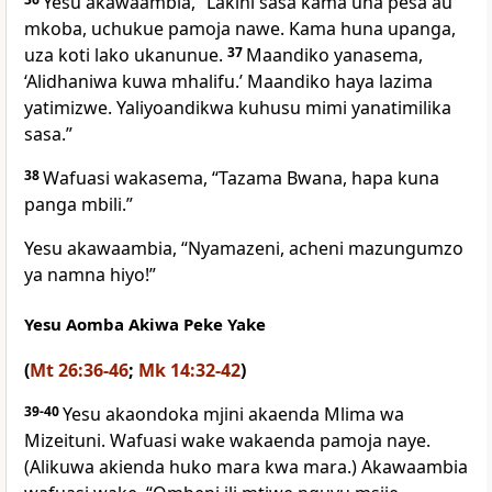
Yesu akawaambia, “Lakini sasa kama una pesa au
mkoba, uchukue pamoja nawe. Kama huna upanga,
uza koti lako ukanunue.
37
Maandiko yanasema,
‘Alidhaniwa kuwa mhalifu.’
Maandiko haya lazima
yatimizwe. Yaliyoandikwa kuhusu mimi yanatimilika
sasa.”
38
Wafuasi wakasema, “Tazama Bwana, hapa kuna
panga mbili.”
Yesu akawaambia, “Nyamazeni, acheni mazungumzo
ya namna hiyo!”
Yesu Aomba Akiwa Peke Yake
(
Mt 26:36-46
;
Mk 14:32-42
)
39-40
Yesu akaondoka mjini akaenda Mlima wa
Mizeituni. Wafuasi wake wakaenda pamoja naye.
(Alikuwa akienda huko mara kwa mara.) Akawaambia