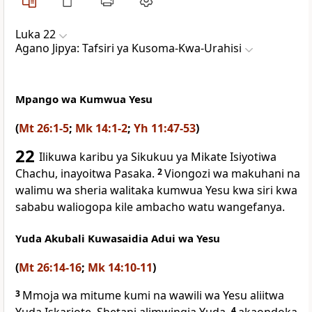
Luka 22
Agano Jipya: Tafsiri ya Kusoma-Kwa-Urahisi
Mpango wa Kumwua Yesu
(
Mt 26:1-5
;
Mk 14:1-2
;
Yh 11:47-53
)
22
Ilikuwa karibu ya Sikukuu ya Mikate Isiyotiwa
Chachu, inayoitwa Pasaka.
2
Viongozi wa makuhani na
walimu wa sheria walitaka kumwua Yesu kwa siri kwa
sababu waliogopa kile ambacho watu wangefanya.
Yuda Akubali Kuwasaidia Adui wa Yesu
(
Mt 26:14-16
;
Mk 14:10-11
)
3
Mmoja wa mitume kumi na wawili wa Yesu aliitwa
4