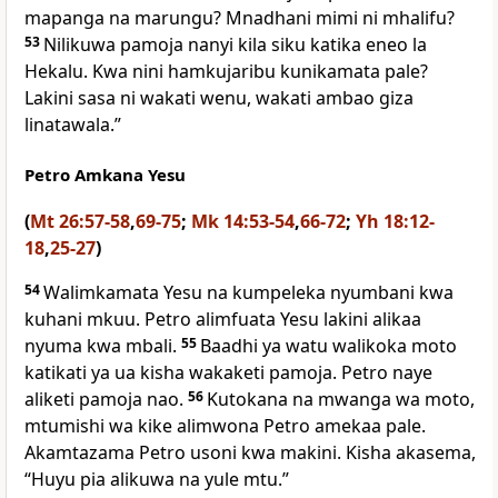
mapanga na marungu? Mnadhani mimi ni mhalifu?
53
Nilikuwa pamoja nanyi kila siku katika eneo la
Hekalu. Kwa nini hamkujaribu kunikamata pale?
Lakini sasa ni wakati wenu, wakati ambao giza
linatawala.”
Petro Amkana Yesu
(
Mt 26:57-58
,
69-75
;
Mk 14:53-54
,
66-72
;
Yh 18:12-
18
,
25-27
)
54
Walimkamata Yesu na kumpeleka nyumbani kwa
kuhani mkuu. Petro alimfuata Yesu lakini alikaa
nyuma kwa mbali.
55
Baadhi ya watu walikoka moto
katikati ya ua kisha wakaketi pamoja. Petro naye
aliketi pamoja nao.
56
Kutokana na mwanga wa moto,
mtumishi wa kike alimwona Petro amekaa pale.
Akamtazama Petro usoni kwa makini. Kisha akasema,
“Huyu pia alikuwa na yule mtu.”