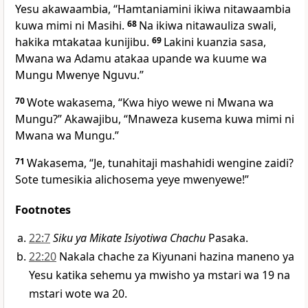
Yesu akawaambia, “Hamtaniamini ikiwa nitawaambia
kuwa mimi ni Masihi.
68
Na ikiwa nitawauliza swali,
hakika mtakataa kunijibu.
69
Lakini kuanzia sasa,
Mwana wa Adamu atakaa upande wa kuume wa
Mungu Mwenye Nguvu.”
70
Wote wakasema, “Kwa hiyo wewe ni Mwana wa
Mungu?” Akawajibu, “Mnaweza kusema kuwa mimi ni
Mwana wa Mungu.”
71
Wakasema, “Je, tunahitaji mashahidi wengine zaidi?
Sote tumesikia alichosema yeye mwenyewe!”
Footnotes
22:7
Siku ya Mikate Isiyotiwa Chachu
Pasaka.
22:20
Nakala chache za Kiyunani hazina maneno ya
Yesu katika sehemu ya mwisho ya mstari wa 19 na
mstari wote wa 20.