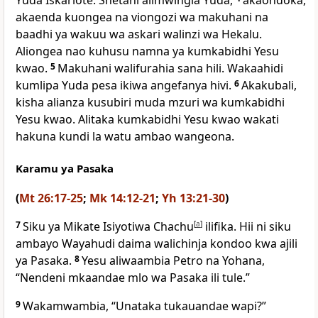
Yuda Iskariote. Shetani alimwingia Yuda,
akaondoka,
akaenda kuongea na viongozi wa makuhani na
baadhi ya wakuu wa askari walinzi wa Hekalu.
Aliongea nao kuhusu namna ya kumkabidhi Yesu
kwao.
5
Makuhani walifurahia sana hili. Wakaahidi
kumlipa Yuda pesa ikiwa angefanya hivi.
6
Akakubali,
kisha alianza kusubiri muda mzuri wa kumkabidhi
Yesu kwao. Alitaka kumkabidhi Yesu kwao wakati
hakuna kundi la watu ambao wangeona.
Karamu ya Pasaka
(
Mt 26:17-25
;
Mk 14:12-21
;
Yh 13:21-30
)
7
Siku ya Mikate Isiyotiwa Chachu
[
a
]
ilifika. Hii ni siku
ambayo Wayahudi daima walichinja kondoo kwa ajili
ya Pasaka.
8
Yesu aliwaambia Petro na Yohana,
“Nendeni mkaandae mlo wa Pasaka ili tule.”
9
Wakamwambia, “Unataka tukauandae wapi?”