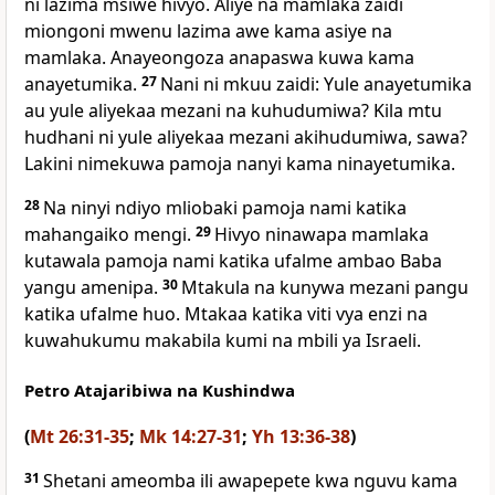
ni lazima msiwe hivyo. Aliye na mamlaka zaidi
miongoni mwenu lazima awe kama asiye na
mamlaka. Anayeongoza anapaswa kuwa kama
anayetumika.
27
Nani ni mkuu zaidi: Yule anayetumika
au yule aliyekaa mezani na kuhudumiwa? Kila mtu
hudhani ni yule aliyekaa mezani akihudumiwa, sawa?
Lakini nimekuwa pamoja nanyi kama ninayetumika.
28
Na ninyi ndiyo mliobaki pamoja nami katika
mahangaiko mengi.
29
Hivyo ninawapa mamlaka
kutawala pamoja nami katika ufalme ambao Baba
yangu amenipa.
30
Mtakula na kunywa mezani pangu
katika ufalme huo. Mtakaa katika viti vya enzi na
kuwahukumu makabila kumi na mbili ya Israeli.
Petro Atajaribiwa na Kushindwa
(
Mt 26:31-35
;
Mk 14:27-31
;
Yh 13:36-38
)
31
Shetani ameomba ili awapepete kwa nguvu kama