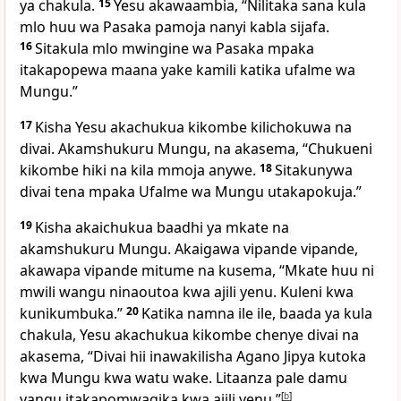
ya chakula.
15
Yesu akawaambia, “Nilitaka sana kula
mlo huu wa Pasaka pamoja nanyi kabla sijafa.
16
Sitakula mlo mwingine wa Pasaka mpaka
itakapopewa maana yake kamili katika ufalme wa
Mungu.”
17
Kisha Yesu akachukua kikombe kilichokuwa na
divai. Akamshukuru Mungu, na akasema, “Chukueni
kikombe hiki na kila mmoja anywe.
18
Sitakunywa
divai tena mpaka Ufalme wa Mungu utakapokuja.”
19
Kisha akaichukua baadhi ya mkate na
akamshukuru Mungu. Akaigawa vipande vipande,
akawapa vipande mitume na kusema, “Mkate huu ni
mwili wangu ninaoutoa kwa ajili yenu. Kuleni kwa
kunikumbuka.”
20
Katika namna ile ile, baada ya kula
chakula, Yesu akachukua kikombe chenye divai na
akasema, “Divai hii inawakilisha Agano Jipya kutoka
kwa Mungu kwa watu wake. Litaanza pale damu
yangu itakapomwagika kwa ajili yenu.”
[
b
]