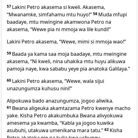
57
Lakini Petro akasema si kweli. Akasema,
“Mwanamke, simfahamu mtu huyo!”
58
Muda mfupi
baadaye, mtu mwingine akamwona Petro na
akasema, “Wewe pia ni mmoja wa lile kundi!”
Lakini Petro akasema, “Wewe, mimi si mmoja wao!”
59
Baada ya kama saa moja baadaye, mtu mwingine
akasema, “Ni kweli, nina uhakika mtu huyu alikuwa
pamoja naye, kwa sababu yeye pia anatoka Galilaya.”
60
Lakini Petro akasema, “Wewe, wala sijui
unazungumza kuhusu nini!”
Alipokuwa bado anazungumza, jogoo aliwika.
61
Bwana aligeuka akamtazama Petro kwenye macho
yake. Kisha Petro akakumbuka Bwana alivyokuwa
amesema ya kwamba, “Kabla ya jogoo kuwika
asubuhi, utakuwa umenikana mara tatu.”
62
Kisha
Petro akatoka nje na kulia kwa uchungu.