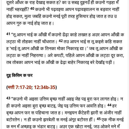
दूसरे आँधर क राह देखाइ सकत ह? का उ सबइ दुइनउँ ही कउनो गड़हा मँ
नाहीं भहरइहीं?
40
कउनो भी पढ़वइया आपन पढ़ावइवालन स बड़वार नाहीं
होइ सकत, मुला जबहिं कउनो मनई पूरी तरह हुसियार होइ जात ह तउ उ
आपन गुरु क नाई होइ जात ह।
41
“तू आपन भाई क आँखी मँ कउनो ढेंढ़ा काहे लखत ह अउर आपन आँखी क
लट्ठा भी तोहका नाहीं चोंधरात।
42
तउ आपन भाई स तू कइसे कहि सकत
ह ‘भाई तू अपन आँखी क तिनका मोका निकारइ द्या।’ जब तू आपन आँखी क
लट्ठा क नाहीं निहरत्या। अरे कपटी, पहिले आपन आँखी क लट्ठा दूर करा,
तब तोबका आपन भाई क आँखी क ढेढ़ा बाहेर निकारइ बरे देखॉइ पड़ी।
दुइ किसिम क फर
(
मत्ती 7:17-20
;
12:34b-35
)
43
“कउनो भी अइसा उत्तिम बृच्छ नाहीं अहइ जेह पइ बुरा फर लागत होइ। न
ही कउनो अइसा बुरा बृच्छ बाटइ, जेइ पइ उत्तिम फर आवति होइ।
44
हर
बृच्छ आपन फर स पहिचाना जात ह। मनइयन कँटेहरी झारी स अंजीर नाहीं
बटोरतेन। न ही कउनो झरबेली स मनई अंगूर बटोरत हीं।
45
एक नीक मनई
क मन मँ अच्छाइ क भंडार बाटइ। अउर एक खोटा मनई, जउ ओकरे मने मँ