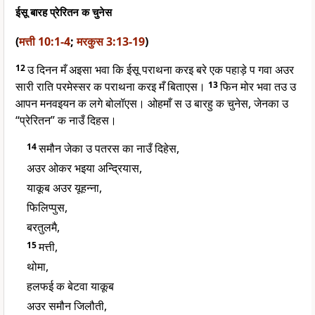
ईसू बारह प्रेरितन क चुनेस
(
मत्ती 10:1-4
;
मरकुस 3:13-19
)
12
उ दिनन मँ अइसा भवा कि ईसू पराथना करइ बरे एक पहाड़े प गवा अउर
सारी राति परमेस्सर क पराथना करइ मँ बिताएस।
13
फिन मोर भवा तउ उ
आपन मनवइयन क लगे बोलॉएस। ओहमाँ स उ बारहु क चुनेस, जेनका उ
“प्रेरितन” क नाउँ दिहस।
14
समौन जेका उ पतरस का नाउँ दिहेस,
अउर ओकर भइया अन्द्रियास,
याकूब अउर यूहन्ना,
फिलिप्पुस,
बरतुलमै,
15
मत्ती,
थोमा,
हलफई क बेटवा याकूब
अउर समौन जिलौती,