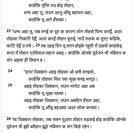
काहेकि तृप्ति तउ होइ तोहार,
धन्य अहा तू, जउन आजु आँसू बहावत अहा,
काहेकि तू आगे हँसब्या।
22
“धन्य अहा तू, जब मनई क पूत क कारण लोग तोहसे घिना करइँ, अउर
तोहका निकारि देइँ; अउर करइँ तोहार बुराई, नाउँ तलक क दुस्ट कहिके,
काटि देइँ उ पचे।
23
तब उहइ दिन तू मगन होइके खुसी मँ उछर्या काहकेइ
सरग मँ तोहार प्रतिफल महान अहइ। काहेकि ओनके पूर्वजन भी नबियन क
संग अइसा ही किहन ह।
24
“हाय! धिक्कार अहइ तोहका ओ धनी मनइयो,
काहेकि तोहका मिल गवा सुख चनइ भरपूर।
25
अहइ तोहका धिक्कार, जउन भरपेट अहा अब
काहेकि तू भूखा रहब्या।
अहइ तोहका धिक्कार, जउन अबहिन हँसत अहा,
काहेकि तू आँसू बहउब्या अउर सोक करब्या।
26
“बा धिक्कार तोहका, जब सबन दुआरा तोहार बड़कई होइ काहेकि ओनके
पूर्वजन भी इही ब्यौहार झूठे नबियन क संग किहे रहेन।