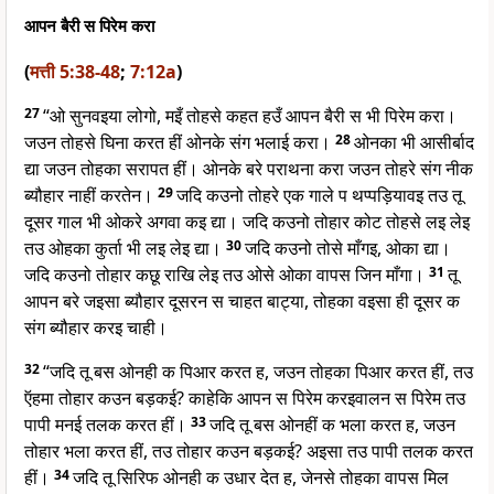
आपन बैरी स पिरेम करा
(
मत्ती 5:38-48
;
7:12a
)
27
“ओ सुनवइया लोगो, मइँ तोहसे कहत हउँ आपन बैरी स भी पिरेम करा।
जउन तोहसे घिना करत हीं ओनके संग भलाई करा।
28
ओनका भी आसीर्बाद
द्या जउन तोहका सरापत हीं। ओनके बरे पराथना करा जउन तोहरे संग नीक
ब्यौहार नाहीं करतेन।
29
जदि कउनो तोहरे एक गाले प थप्पड़ियावइ तउ तू
दूसर गाल भी ओकरे अगवा कइ द्या। जदि कउनो तोहार कोट तोहसे लइ लेइ
तउ ओहका कुर्ता भी लइ लेइ द्या।
30
जदि कउनो तोसे माँगइ, ओका द्या।
जदि कउनो तोहार कछू राखि लेइ तउ ओसे ओका वापस जिन माँगा।
31
तू
आपन बरे जइसा ब्यौहार दूसरन स चाहत बाट्या, तोहका वइसा ही दूसर क
संग ब्यौहार करइ चाही।
32
“जदि तू बस ओनही क पिआर करत ह, जउन तोहका पिआर करत हीं, तउ
ऍहमा तोहार कउन बड़कई? काहेकि आपन स पिरेम करइवालन स पिरेम तउ
पापी मनई तलक करत हीं।
33
जदि तू बस ओनहीं क भला करत ह, जउन
तोहार भला करत हीं, तउ तोहार कउन बड़कई? अइसा तउ पापी तलक करत
हीं।
34
जदि तू सिरिफ ओनही क उधार देत ह, जेनसे तोहका वापस मिल