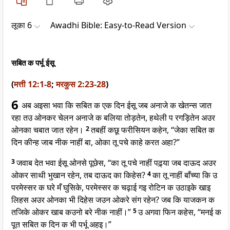
लूका 6
Awadhi Bible: Easy-to-Read Version
सबित क पर्भू ईसू
(
मत्ती 12:1-8
;
मरकुस 2:23-28
)
6
अब अइसा भवा कि सबित क एक दिन ईसू जब अनाजे क खेतन्स जात
रहा तउ ओनकर चेलन अनाजे क बलिया तोड़तेन, हथेली प रगड़ितेन अउर
ओनका चबात जात रहेन।
2
तबहीं कछू फरीसियन कहेन, “जेका सबित क
दिन कीन्ह जाब नीक नाहीं बा, ओका तू पचे काहे करत अहा?”
3
जवाब देत भवा ईसू ओनसे पूछेस, “का तू पचे नाहीं पढ़्या जब दाऊद अउर
ओकर साथी भुखान रहेन, तब दाऊद का किहेस?
4
का तू नाहीं बाँच्या कि उ
परमेस्सर क घरे मँ घुसिके, परमेस्सर क चढ़ाई गइ रोटिन क उठाइके खाइ
लिहस अउर ओनका भी दिहेस जउन ओकरे संग रहेन? जब कि याजकन क
तजिके ओकर खाब कउनो बरे नीक नाहीं।”
5
उ अगवा फिन कहेस, “मनई क
पूत सबित क दिन क भी पर्भू अहइ।”