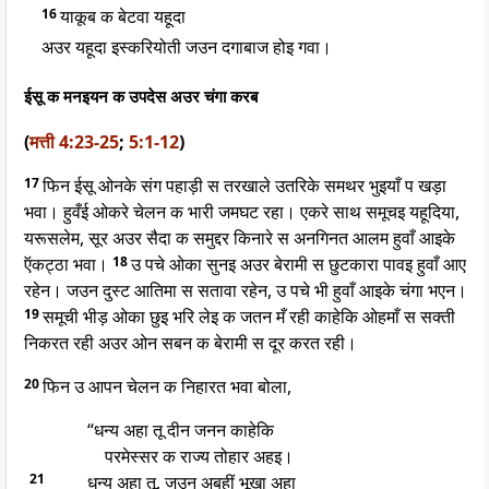
16
याकूब क बेटवा यहूदा
अउर यहूदा इस्करियोती जउन दगाबाज होइ गवा।
ईसू क मनइयन क उपदेस अउर चंगा करब
(
मत्ती 4:23-25
;
5:1-12
)
17
फिन ईसू ओनके संग पहाड़ी स तरखाले उतरिके समथर भुइयाँ प खड़ा
भवा। हुवँई ओकरे चेलन क भारी जमघट रहा। एकरे साथ समूचइ यहूदिया,
यरूसलेम, सूर अउर सैदा क समुद्दर किनारे स अनगिनत आलम हुवाँ आइके
ऍकट्ठा भवा।
18
उ पचे ओका सुनइ अउर बेरामी स छुटकारा पावइ हुवाँ आए
रहेन। जउन दुस्ट आतिमा स सतावा रहेन, उ पचे भी हुवाँ आइके चंगा भएन।
19
समूची भीड़ ओका छुइ भरि लेइ क जतन मँ रही काहेकि ओहमाँ स सक्ती
निकरत रही अउर ओन सबन क बेरामी स दूर करत रही।
20
फिन उ आपन चेलन क निहारत भवा बोला,
“धन्य अहा तू दीन जनन काहेकि
परमेस्सर क राज्य तोहार अहइ।
21
धन्य अहा तू, जउन अबहीं भूखा अहा