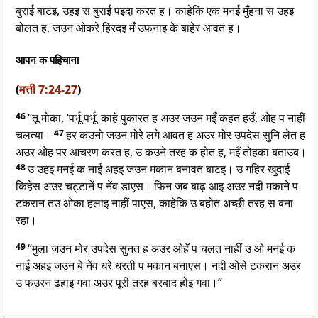
बुराई बाटइ, उहइ स बुराई पइदा करत ह। काहेकि एक मनई मुँहना स उहइ
बोलत ह, जउन ओकरे हिरदइ मँ उफनाइ के बाहेर आवत ह।
आपन क पहिचाना
(
मत्ती 7:24-27
)
46
“तू मोका, ‘पर्भू पर्भू’ काहे पुकारत ह अउर जउन मइँ कहत हउँ, ओह प नाहीं
चलत्या।
47
हर कउनो जउन मोरे लगे आवत ह अउर मोर उपदेस सुनि लेत ह
अउर ओह पर आचरण करत ह, उ कउने तरह क होत ह, मइँ तोहका बताउब।
48
उ उहइ मनई क नाई अहइ जउन मकान बनावत बाटइ। उ गहिर खुदाई
किहेस अउर चट्टानें प नेंव डाएस। फिन जब बाढ़ आइ अउर नदी मकाने प
टकरान तउ ओका हलाइ नाहीं पाएस, काहेकि उ बहोत अच्छी तरह स बना
रहा।
49
“मुला जउन मोर उपदेस सुनत ह अउर ओहॅ प चलत नाहीं उ ओ मनई क
नाई अहइ जउन बे नेंव धरे धरती प मकान बनाएस। नदी ओसे टकरान अउर
उ फउरन ढहाइ गवा अउर पूरी तरह बरबाद होइ गवा।”