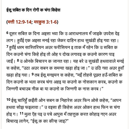
ईसू सबित क दिन रोगी क चंगा किहेस
(
मत्ती 12:9-14
;
मरकुस 3:1-6
)
6
दूसर सबित क दिना अइसा भवा कि उ आराधनालय मँ जाइके उपदेस देइ
लाग। हुवँई एक अइसा मनई रहा जेकर दाहिन हाथ सुखंडी होइ गवा रहा।
7
हुवँई धरम सास्तिरियन अउर फरीसियन इ ताक मँ रहेन कि उ सबित क
दिन कउनो चंगा किहे होइ तो ओह प दोख लगावइ क कउनो कारण पाइ
जाइँ।
8
उ ओनके बिचारन क जानत रहा। यह बरे उ सुखंडी हथवावाले मनई
स कहेस, “उठा अउर सबन क समन्वा खड़ा होइ जा।” उ उठि गवा अउर हुवाँ
खड़ा होइ गवा।
9
तब ईसू मनइयन स कहेस, “मइँ तोहसे पूछत हउँ-सबित क
दिन कउनो क भला करब चंगा अहइ या कउनो क नोसकान करब, कउनो क
जिन्नगी बचाउब नीक बा या कउनो क जिन्नगी क नास करब।”
10
ईसू चारिहुँ कइँती ओन सबन क निहारेस अउर फिन ओसे कहेस, “आपन
हथवा सोझ फइलावा।” उ वइसा ही किहेस अउर ओकर हाथ फिन स चंगा
होइ ग।
11
मुला ऍह पइ उ पचे आपुस मँ तहत्तुक करत कोहाइ गएन अउर
बिचारइ लागेन, “ईसू क का कीन्ह जाइ?”