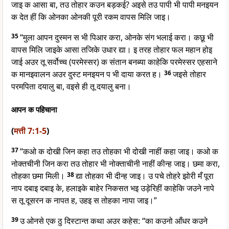
जाइ क आसा बा, तउ तोहार कउन बड़कई? अइसे तउ पापी भी पापी मनइयन
क देत हीं कि ओनका ओनकी पूरी रकम वापस मिलि जाइ।
35
“मुला आपन दुस्मन स भी पिआर करा, ओनके संग भलाई करा। कछू भी
वापस मिलि जाइके आसा तजिके उधार द्या। इ तरह तोहार फल महान होइ
जाई अउर तू सर्वोच्च (परमेस्सर) क संतान बनब्या काहेकि परमेस्सर एहसाने
क मानइवालन अउर दुस्ट मनइयन प भी दाया करत ह।
36
जइसे तोहार
परमपिता दयालु बा, वइसे ही तू दयालु बना।
आपन क पहिचाना
(
मत्ती 7:1-5
)
37
“कओ क दोखी जिन कहा तउ तोहका भी दोखी नाहीं कहा जाइ। कओ क
नोक्तचीनी जिन करा तउ तोहार भी नोक्ताचीनी नाहीं कीन्ह जाइ। छमा करा,
तोहका छमा मिली।
38
द्या तोहका भी दीन्ह जाइ। उ पचे तोहरे झोरी मँ पूरा
नाप दबाइ दबाइ के, हलाइके बाहेर निकसत भइ उड़ेरिहीं काहेकि जउने नापे
स तू दूसरन क नापत ह, उहइ स तोहका नापा जाइ।”
39
उ ओनसे एक ठु दिस्टान्त कथा अउर कहेस: “का कउनो आँधर कउने