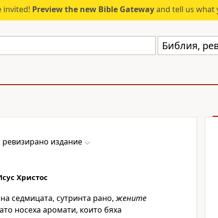
 invited!
Preview the new Bible Gateway
and tell us what 
Библия, ре
, ревизирано издание
Исус Христос
 на седмицата, сутринта рано,
жените
като носеха аромати, които бяха