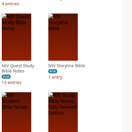
4
entries
NIV Quest Study
NIV Storyline Bible
Bible Notes
PLUS
1
entry
PLUS
13
entries