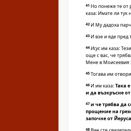
41
Но понеже те от 
каза:
Имате ли тук 
42
И Му дадоха парч
43
И взе и яде пред 
44
Исус
им каза:
Тези
още с вас, че трябв
Мене в Моисеевия з
45
Тогава им отвори
46
И им каза:
Така е
и да възкръсне от
47
и че трябва да 
прощение на грех
започне от Йерус
48
Вие сте свидетели