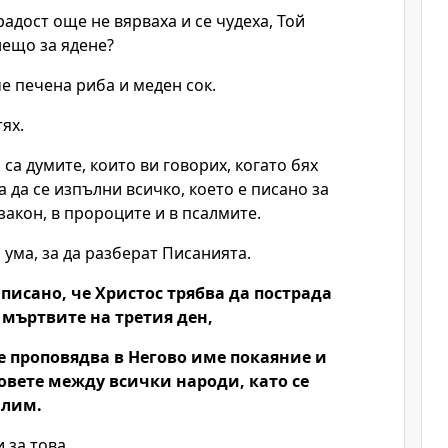
радост още не вярваха и се чудеха, Той
нещо за ядене?
е печена риба и меден сок.
тях.
 са думите, които ви говорих, когато бях
а да се изпълни всичко, което е писано за
акон, в пророците и в псалмите.
 ума, за да разберат Писанията.
 писано, че Христос трябва да пострада
 мъртвите на третия ден,
се проповядва в Негово име покаяние и
овете между всички народи, като се
алим.
 за това.