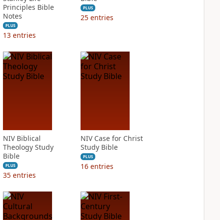
Principles Bible
PLUS
Notes
25
entries
PLUS
13
entries
NIV Biblical
NIV Case for Christ
Theology Study
Study Bible
Bible
PLUS
16
entries
PLUS
35
entries