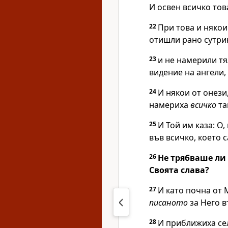
И освен всичко това
22
При това и някои
отишли рано сутри
23
и не намерили тя
видение на ангели, 
24
И някои от онези,
намериха
всичко
та
25
И Той им каза:
О,
във всичко, което 
26
Не трябваше ли 
Своята слава?
27
И като почна от 
писаното
за Него в
28
И приближиха сел