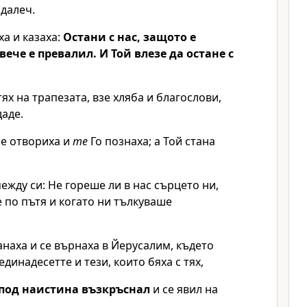
адалеч.
ха и казаха:
Остани с нас, защото е
вече е превалил. И Той влезе да остане с
тях на трапезата, взе хляба и благослови,
аде.
се отвориха и
те
Го познаха; а Той стана
ежду си: Не гореше ли в нас сърцето ни,
 по пътя и когато ни тълкуваше
анаха и се върнаха в Йерусалим, където
динадесетте и тези, които бяха с тях,
под наистина възкръснал
и се явил на