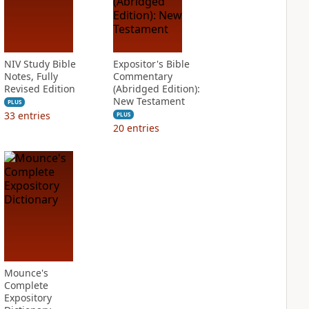
NIV Study Bible
Expositor's Bible
Notes, Fully
Commentary
Revised Edition
(Abridged Edition):
New Testament
PLUS
33
entries
PLUS
20
entries
Mounce's
Complete
Expository