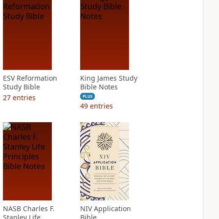
ESV Reformation
King James Study
Study Bible
Bible Notes
27
entries
PLUS
49
entries
NASB Charles F.
NIV Application
Stanley Life
Bible