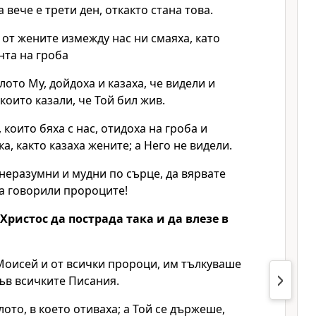
 вече е трети ден, откакто стана това.
 от жените измежду нас ни смаяха, като
нта на гроба
лото Му, дойдоха и казаха, че видели и
които казали, че Той бил жив.
 които бяха с нас, отидоха на гроба и
ка, както казаха жените; а Него не видели.
 неразумни и мудни по сърце, да вярвате
са говорили пророците!
Христос да пострада така и да влезе в
Моисей и от всички пророци, им тълкуваше
ъв всичките Писания.
ото, в което отиваха; а Той се държеше,