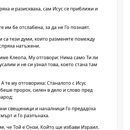
ряха и разискваха, сам Исус се приближи и
е им бе отслабена, за да не Го познаят.
и са тези думи, които разменяте помежду
 спряха натъжени.
а име Клеопа, Му отговори: Нима само Ти ли
салим и не си узнал това, което стана там
А те му отговориха: Станалото с Исус
беше пророк, силен в дело и слово пред
народ;
авни свещеници и началници Го предадоха
смърт и Го разпънаха.
ме, че Той е Онзи, Който ще избави Израил.