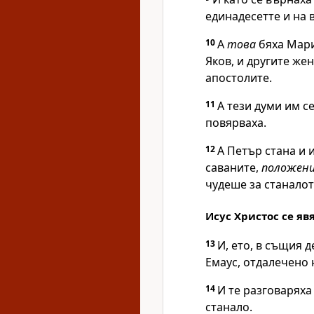
единадесетте и на 
10
А
това
бяха Мари
Яков, и другите жен
апостолите.
11
А тези думи им с
повярваха.
12
А Петър стана и 
саваните,
положен
чудеше за станалот
Исус Христос се яв
13
И, ето, в същия д
Емаус, отдалечено 
14
И те разговаряха
станало.