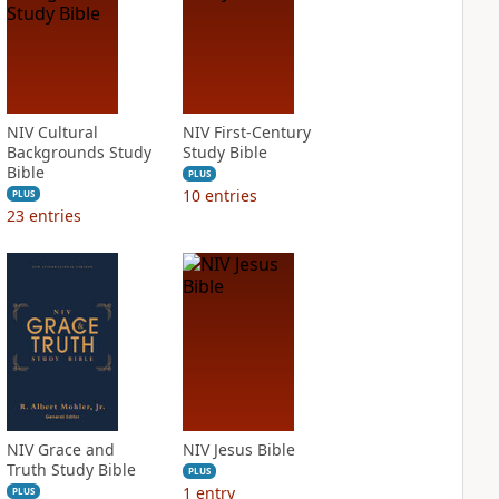
NIV Cultural
NIV First-Century
Backgrounds Study
Study Bible
Bible
PLUS
10
entries
PLUS
23
entries
NIV Grace and
NIV Jesus Bible
Truth Study Bible
PLUS
1
entry
PLUS