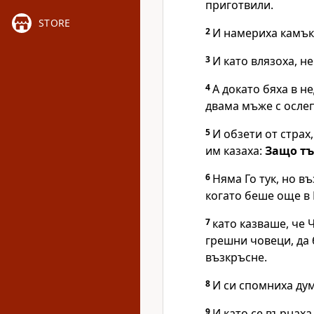
приготвили.
STORE
2
И намериха камъка
3
И като влязоха, н
4
А докато бяха в не
двама мъже с осле
5
И обзети от страх
им казаха:
Защо тъ
6
Няма Го тук, но в
когато беше още в 
7
като казваше, че 
грешни човеци, да 
възкръсне.
8
И си спомниха ду
9
И като се върнаха