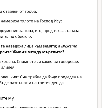
 отвален от гроба.
е намериха тялото на Господ Исус.
доумение за това, ето, пред тях застанаха
пително облекло.
, те наведоха лица към земята; а
мъжете
рсите Живия между мъртвите?
ъзкръсна. Спомнете си какво ви говореше,
Галилея,
Човешкият Син трябва да бъде предаден на
бъде разпънат и на третия ден да
мите Му.
 от гроба, известиха всичко това на