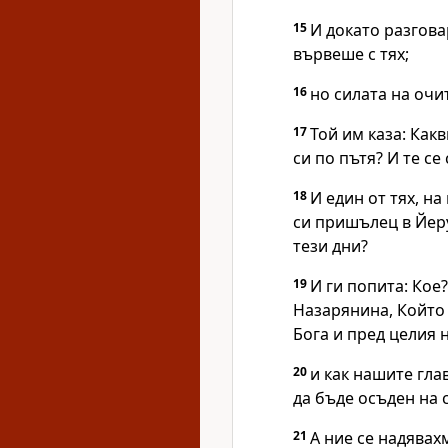
15
И докато разгова
вървеше с тях;
16
но силата на очит
17
Той им каза:
Какв
си по пътя?
И те се
18
И един от тях, н
си пришълец в Йеру
тези дни?
19
И ги попита:
Кое?
Назарянина, Който 
Бога и пред целия 
20
и как нашите гл
да бъде осъден на 
21
А ние се надявах