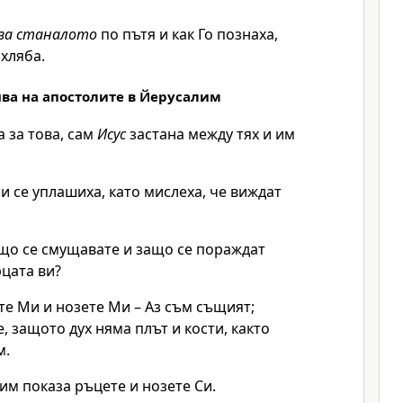
за станалото
по пътя и как Го познаха,
хляба.
ява на апостолите в Йерусалим
а за това, сам
Исус
застана между тях и им
 и се уплашиха, като мислеха, че виждат
що се смущавате и защо се пораждат
цата ви?
е Ми и нозете Ми – Аз съм същият;
, защото дух няма плът и кости, както
м.
 им показа ръцете и нозете Си.