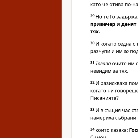
като че отива по-н
29
Но те Го задържа
привечер и денят 
тях.
30
И когато седна с 
разчупи и им
го
под
31
Тогава
очите им 
невидим за тях.
32
И разискваха пом
когато ни говореше
Писанията?
33
И в същия час ст
намериха събрани е
34
които казаха:
Гос
Симон.