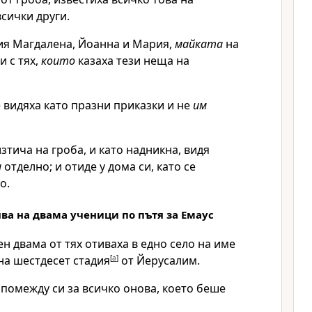
всички други.
я Магдалена, Йоанна и Мария,
майката
на
и с тях,
които
казаха тези неща на
е видяха като празни приказки и не
им
изтича на гроба, и като надникна, видя
и
отделно; и отиде у дома си, като се
о.
ява на двама ученици по пътя за Емаус
ен двама от тях отиваха в едно село на име
на шестдесет стадия
[
a
]
от Йерусалим.
 помежду си за всичко онова, което беше