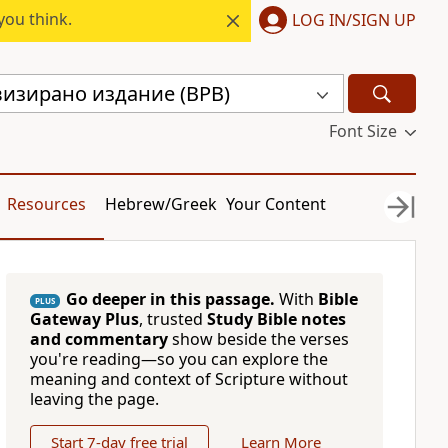
you think.
LOG IN/SIGN UP
визирано издание (BPB)
Font Size
Resources
Hebrew/Greek
Your Content
Go deeper in this passage.
With
Bible
PLUS
Gateway Plus
, trusted
Study Bible notes
and commentary
show beside the verses
you're reading—so you can explore the
meaning and context of Scripture without
leaving the page.
Start 7-day free trial
Learn More