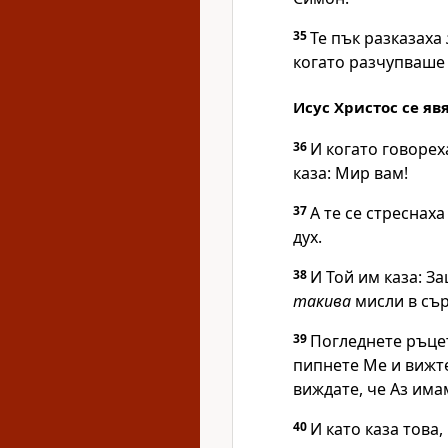
35
Те пък разказаха
когато разчупваше 
Исус Христос се яв
36
И когато говорех
каза: Мир вам!
37
А те се стреснаха
дух.
38
И Той им каза:
За
такива
мисли в сър
39
Погледнете ръцет
пипнете Ме и вижте
виждате, че Аз има
40
И като каза това,