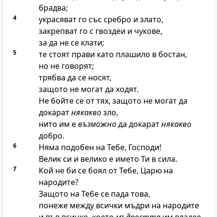
брадва;
4
украсяват го със сребро и злато,
закрепват го с гвоздеи и чукове,
за да не се клати;
5
те стоят прави като плашило в бостан,
но не говорят;
трябва да се носят,
защото не могат да ходят.
Не бойте се от тях, защото не могат да
докарат
някакво
зло,
нито им е
възможно
да докарат
някакво
добро.
6
Няма подобен на Тебе,
Господи
!
Велик си и велико е името Ти в сила.
7
Кой не би се боял от Тебе, Царю на
народите?
Защото на Тебе се пада това,
понеже между всички мъдри на народите