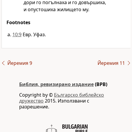
дори го погълнаха и го довършиха,
и опустошиха жилището му.
Footnotes
10:9
Евр.
Уфаз.
Йеремия 9
Йеремия 11
Библия, ревизирано издание
(BPB)
Copyright by ©
Българско библейско
дружество
2015. Използвани с
разрешение.