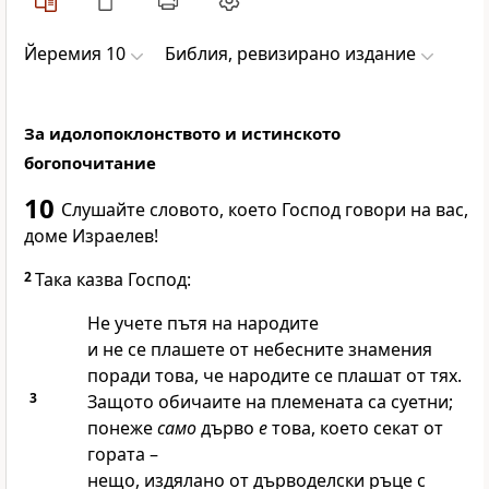
Йеремия 10
Библия, ревизирано издание
За идолопоклонството и истинското
богопочитание
10
Слушайте словото, което
Господ
говори на вас,
доме Израелев!
2
Така казва
Господ
:
Не учете пътя на народите
и не се плашете от небесните знамения
поради това, че народите се плашат от тях.
3
Защото обичаите на племената са суетни;
понеже
само
дърво
е
това, което секат от
гората –
нещо, издялано от дърводелски ръце с