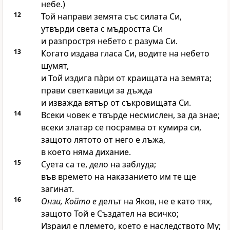
небе.)
12
Той направи земята със силата Си,
утвърди света с мъдростта Си
и разпростря небето с разума Си.
13
Когато издава гласа Си, водите на небето
шумят,
и Той издига па̀ри от краищата на земята;
прави светкавици за дъжда
и изважда вятър от съкровищата Си.
14
Всеки човек е твърде несмислен, за да знае;
всеки златар се посрамва от кумира си,
защото лятото от него е лъжа,
в което няма дихание.
15
Суета са те, дело на заблуда;
във времето на наказанието им те ще
загинат.
16
Онзи, Който е
делът на Яков, не е като тях,
защото Той е Създател на всичко;
Израил е племето, което е наследството Му;