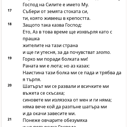
Господ
на Силите е името Му.
17
Събери от земята стоката си,
ти, която живееш в крепостта.
18
Защото така казва
Господ
:
Ето, Аз в това време ще изхвърля като с
прашка
жителите на тази страна
и ще ги утесня, за да почувстват
злото.
19
Горко ми поради болката ми!
Раната ми е люта; но аз казах:
Наистина тази болка ми се пада и трябва да
я търпя.
20
Шатърът ми се развали и всичките ми
въжета се скъсаха;
синовете ми излязоха от мен и ги няма;
няма вече кой да разпъне шатъра ми
и да окачи завесите ми.
21
Понеже овчарите обезумяха