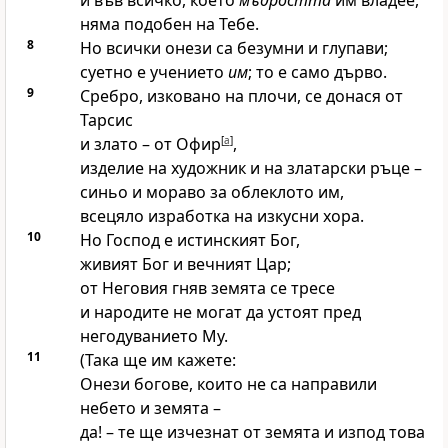
и във всичко, което
мъдростта
им владее,
няма подобен на Тебе.
8
Но всички онези са безумни и глупави;
суетно е учението
им
; то е само дърво.
9
Сребро, изковано на плочи, се донася от
Тарсис
и злато – от Офир
[
a
]
,
изделие на художник и на златарски ръце –
синьо и мораво за облеклото им,
всецяло изработка на изкусни хора.
10
Но
Господ
е истинският Бог,
живият Бог и вечният Цар;
от Неговия гняв земята се тресе
и народите не могат да устоят пред
негодуванието Му.
11
(Така ще им кажете:
Онези богове, които не са направили
небето и земята –
да! – те ще изчезнат от земята и изпод това