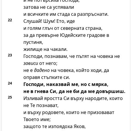
и не потърсиха
Господа
,
затова не са успявали
и всичките им стада са разпръснати.
22
Слушай! Шум! Ето, иде
и голям глъч от северната страна,
за да превърне Юдейските градове в
пустиня,
жилище на чакали.
23
Господи
, познавам, че пътят на човека не
зависи
от него;
не е
дадено
на човека, който ходи, да
оправя стъпките си.
24
Господи
, наказвай ме, но с мярка,
не в гнева Си, да не би да ме довършиш.
25
Изливай яростта Си върху народите, които
не Те познават,
и върху родовете, които не призовават
Твоето име;
защото те изпоядоха Яков,