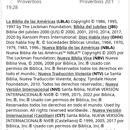
Proverbios
Proverbios 20:1
19:28
La Biblia de las Américas
(LBLA)
Copyright © 1986, 1995,
1997 by The Lockman Foundation;
Biblia del Jubileo
(JBS)
Biblia del Jubileo 2000 (JUS) © 2000, 2001, 2010, 2014, 2017,
2020 by Ransom Press International;
Dios Habla Hoy
(DHH)
Dios habla hoy ®, © Sociedades Bíblicas Unidas, 1966, 1970,
1979, 1983, 1996.;
Nueva Biblia de las Américas
(NBLA)
Nueva Biblia de las Américas™ NBLA™ Copyright © 2005 por
The Lockman Foundation;
Nueva Biblia Viva
(NBV)
Nueva
Biblia Viva, © 2006, 2008 por Biblica, Inc.® Usado con
permiso de Biblica, Inc.® Reservados todos los derechos en
todo el mundo.;
Nueva Traducción Viviente
(NTV)
La Santa
Biblia, Nueva Traducción Viviente, &copy; Tyndale House
Foundation, 2010. Todos los derechos reservados.;
Nueva
Versión Internacional
(NVI)
Santa Biblia, NUEVA VERSIÓN
INTERNACIONAL® NVI® © 1999, 2015, 2022 por Biblica,
Inc.®, Inc.® Usado con permiso de Biblica, Inc.®
Reservados todos los derechos en todo el mundo. Used by
permission. All rights reserved worldwide. ;
Nueva Versión
Internacional (Castilian)
(CST)
Santa Biblia, NUEVA VERSIÓN
INTERNACIONAL® NVI® (Castellano) © 1999, 2005, 2017 por
Biblica, Inc.® Usado con permiso de Biblica, Inc.®