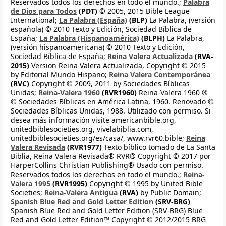
Reservados todos los derechos en todo el mundo.;
Palabra
de Dios para Todos
(PDT)
© 2005, 2015 Bible League
International;
La Palabra (España)
(BLP)
La Palabra, (versión
española) © 2010 Texto y Edición, Sociedad Bíblica de
España;
La Palabra (Hispanoamérica)
(BLPH)
La Palabra,
(versión hispanoamericana) © 2010 Texto y Edición,
Sociedad Bíblica de España;
Reina Valera Actualizada
(RVA-
2015)
Version Reina Valera Actualizada, Copyright © 2015
by Editorial Mundo Hispano;
Reina Valera Contemporánea
(RVC)
Copyright © 2009, 2011 by Sociedades Bíblicas
Unidas;
Reina-Valera 1960
(RVR1960)
Reina-Valera 1960 ®
© Sociedades Bíblicas en América Latina, 1960. Renovado ©
Sociedades Bíblicas Unidas, 1988. Utilizado con permiso. Si
desea más información visite americanbible.org,
unitedbiblesocieties.org, vivelabiblia.com,
unitedbiblesocieties.org/es/casa/, www.rvr60.bible;
Reina
Valera Revisada
(RVR1977)
Texto bíblico tomado de La Santa
Biblia, Reina Valera Revisada® RVR® Copyright © 2017 por
HarperCollins Christian Publishing® Usado con permiso.
Reservados todos los derechos en todo el mundo.;
Reina-
Valera 1995
(RVR1995)
Copyright © 1995 by United Bible
Societies;
Reina-Valera Antigua
(RVA)
by Public Domain;
Spanish Blue Red and Gold Letter Edition
(SRV-BRG)
Spanish Blue Red and Gold Letter Edition (SRV-BRG) Blue
Red and Gold Letter Edition™ Copyright © 2012/2015 BRG