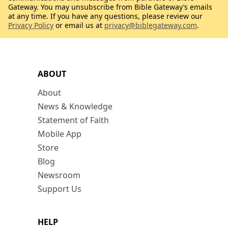
Gateway. You may unsubscribe from Bible Gateway’s emails
at any time. If you have any questions, please review our
Privacy Policy
or email us at
privacy@biblegateway.com
.
ABOUT
About
News & Knowledge
Statement of Faith
Mobile App
Store
Blog
Newsroom
Support Us
HELP