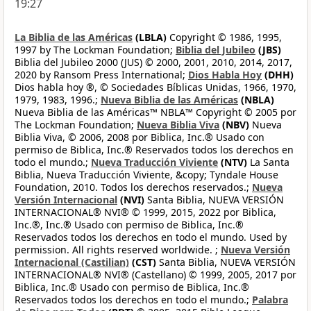
19:27
La Biblia de las Américas
(LBLA)
Copyright © 1986, 1995,
1997 by The Lockman Foundation;
Biblia del Jubileo
(JBS)
Biblia del Jubileo 2000 (JUS) © 2000, 2001, 2010, 2014, 2017,
2020 by Ransom Press International;
Dios Habla Hoy
(DHH)
Dios habla hoy ®, © Sociedades Bíblicas Unidas, 1966, 1970,
1979, 1983, 1996.;
Nueva Biblia de las Américas
(NBLA)
Nueva Biblia de las Américas™ NBLA™ Copyright © 2005 por
The Lockman Foundation;
Nueva Biblia Viva
(NBV)
Nueva
Biblia Viva, © 2006, 2008 por Biblica, Inc.® Usado con
permiso de Biblica, Inc.® Reservados todos los derechos en
todo el mundo.;
Nueva Traducción Viviente
(NTV)
La Santa
Biblia, Nueva Traducción Viviente, &copy; Tyndale House
Foundation, 2010. Todos los derechos reservados.;
Nueva
Versión Internacional
(NVI)
Santa Biblia, NUEVA VERSIÓN
INTERNACIONAL® NVI® © 1999, 2015, 2022 por Biblica,
Inc.®, Inc.® Usado con permiso de Biblica, Inc.®
Reservados todos los derechos en todo el mundo. Used by
permission. All rights reserved worldwide. ;
Nueva Versión
Internacional (Castilian)
(CST)
Santa Biblia, NUEVA VERSIÓN
INTERNACIONAL® NVI® (Castellano) © 1999, 2005, 2017 por
Biblica, Inc.® Usado con permiso de Biblica, Inc.®
Reservados todos los derechos en todo el mundo.;
Palabra