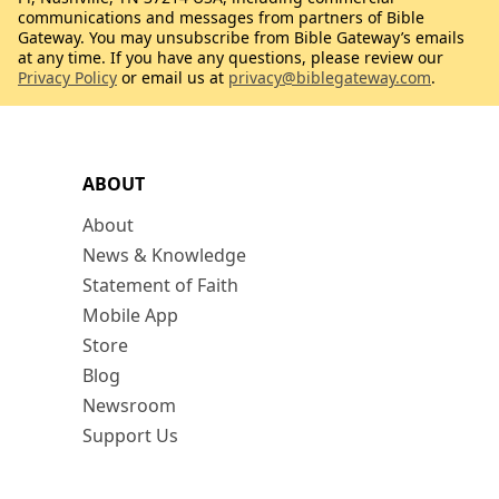
communications and messages from partners of Bible
Gateway. You may unsubscribe from Bible Gateway’s emails
at any time. If you have any questions, please review our
Privacy Policy
or email us at
privacy@biblegateway.com
.
ABOUT
About
News & Knowledge
Statement of Faith
Mobile App
Store
Blog
Newsroom
Support Us