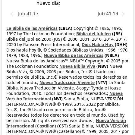
nuevo día;
Job 41:17
Job 41:19
La Biblia de las Américas
(LBLA)
Copyright © 1986, 1995,
1997 by The Lockman Foundation;
Biblia del Jubileo
(JBS)
Biblia del Jubileo 2000 (JUS) © 2000, 2001, 2010, 2014, 2017,
2020 by Ransom Press International;
Dios Habla Hoy
(DHH)
Dios habla hoy ®, © Sociedades Bíblicas Unidas, 1966, 1970,
1979, 1983, 1996.;
Nueva Biblia de las Américas
(NBLA)
Nueva Biblia de las Américas™ NBLA™ Copyright © 2005 por
The Lockman Foundation;
Nueva Biblia Viva
(NBV)
Nueva
Biblia Viva, © 2006, 2008 por Biblica, Inc.® Usado con
permiso de Biblica, Inc.® Reservados todos los derechos en
todo el mundo.;
Nueva Traducción Viviente
(NTV)
La Santa
Biblia, Nueva Traducción Viviente, &copy; Tyndale House
Foundation, 2010. Todos los derechos reservados.;
Nueva
Versión Internacional
(NVI)
Santa Biblia, NUEVA VERSIÓN
INTERNACIONAL® NVI® © 1999, 2015, 2022 por Biblica,
Inc.®, Inc.® Usado con permiso de Biblica, Inc.®
Reservados todos los derechos en todo el mundo. Used by
permission. All rights reserved worldwide. ;
Nueva Versión
Internacional (Castilian)
(CST)
Santa Biblia, NUEVA VERSIÓN
INTERNACIONAL® NVI® (Castellano) © 1999, 2005, 2017 por