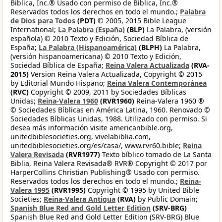
Biblica, Inc.® Usado con permiso de Biblica, Inc.®
Reservados todos los derechos en todo el mundo.;
Palabra
de Dios para Todos
(PDT)
© 2005, 2015 Bible League
International;
La Palabra (España)
(BLP)
La Palabra, (versión
española) © 2010 Texto y Edición, Sociedad Bíblica de
España;
La Palabra (Hispanoamérica)
(BLPH)
La Palabra,
(versión hispanoamericana) © 2010 Texto y Edición,
Sociedad Bíblica de España;
Reina Valera Actualizada
(RVA-
2015)
Version Reina Valera Actualizada, Copyright © 2015
by Editorial Mundo Hispano;
Reina Valera Contemporánea
(RVC)
Copyright © 2009, 2011 by Sociedades Bíblicas
Unidas;
Reina-Valera 1960
(RVR1960)
Reina-Valera 1960 ®
© Sociedades Bíblicas en América Latina, 1960. Renovado ©
Sociedades Bíblicas Unidas, 1988. Utilizado con permiso. Si
desea más información visite americanbible.org,
unitedbiblesocieties.org, vivelabiblia.com,
unitedbiblesocieties.org/es/casa/, www.rvr60.bible;
Reina
Valera Revisada
(RVR1977)
Texto bíblico tomado de La Santa
Biblia, Reina Valera Revisada® RVR® Copyright © 2017 por
HarperCollins Christian Publishing® Usado con permiso.
Reservados todos los derechos en todo el mundo.;
Reina-
Valera 1995
(RVR1995)
Copyright © 1995 by United Bible
Societies;
Reina-Valera Antigua
(RVA)
by Public Domain;
Spanish Blue Red and Gold Letter Edition
(SRV-BRG)
Spanish Blue Red and Gold Letter Edition (SRV-BRG) Blue