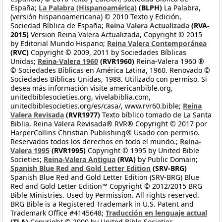
España;
La Palabra (Hispanoamérica)
(BLPH)
La Palabra,
(versión hispanoamericana) © 2010 Texto y Edición,
Sociedad Bíblica de España;
Reina Valera Actualizada
(RVA-
2015)
Version Reina Valera Actualizada, Copyright © 2015
by Editorial Mundo Hispano;
Reina Valera Contemporánea
(RVC)
Copyright © 2009, 2011 by Sociedades Bíblicas
Unidas;
Reina-Valera 1960
(RVR1960)
Reina-Valera 1960 ®
© Sociedades Bíblicas en América Latina, 1960. Renovado ©
Sociedades Bíblicas Unidas, 1988. Utilizado con permiso. Si
desea más información visite americanbible.org,
unitedbiblesocieties.org, vivelabiblia.com,
unitedbiblesocieties.org/es/casa/, www.rvr60.bible;
Reina
Valera Revisada
(RVR1977)
Texto bíblico tomado de La Santa
Biblia, Reina Valera Revisada® RVR® Copyright © 2017 por
HarperCollins Christian Publishing® Usado con permiso.
Reservados todos los derechos en todo el mundo.;
Reina-
Valera 1995
(RVR1995)
Copyright © 1995 by United Bible
Societies;
Reina-Valera Antigua
(RVA)
by Public Domain;
Spanish Blue Red and Gold Letter Edition
(SRV-BRG)
Spanish Blue Red and Gold Letter Edition (SRV-BRG) Blue
Red and Gold Letter Edition™ Copyright © 2012/2015 BRG
Bible Ministries. Used by Permission. All rights reserved.
BRG Bible is a Registered Trademark in U.S. Patent and
Trademark Office #4145648;
Traducción en lenguaje actual
(TLA)
Copyright © 2000 by United Bible Societies