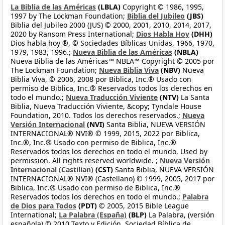
La Biblia de las Américas
(LBLA)
Copyright © 1986, 1995,
1997 by The Lockman Foundation;
Biblia del Jubileo
(JBS)
Biblia del Jubileo 2000 (JUS) © 2000, 2001, 2010, 2014, 2017,
2020 by Ransom Press International;
Dios Habla Hoy
(DHH)
Dios habla hoy ®, © Sociedades Bíblicas Unidas, 1966, 1970,
1979, 1983, 1996.;
Nueva Biblia de las Américas
(NBLA)
Nueva Biblia de las Américas™ NBLA™ Copyright © 2005 por
The Lockman Foundation;
Nueva Biblia Viva
(NBV)
Nueva
Biblia Viva, © 2006, 2008 por Biblica, Inc.® Usado con
permiso de Biblica, Inc.® Reservados todos los derechos en
todo el mundo.;
Nueva Traducción Viviente
(NTV)
La Santa
Biblia, Nueva Traducción Viviente, &copy; Tyndale House
Foundation, 2010. Todos los derechos reservados.;
Nueva
Versión Internacional
(NVI)
Santa Biblia, NUEVA VERSIÓN
INTERNACIONAL® NVI® © 1999, 2015, 2022 por Biblica,
Inc.®, Inc.® Usado con permiso de Biblica, Inc.®
Reservados todos los derechos en todo el mundo. Used by
permission. All rights reserved worldwide. ;
Nueva Versión
Internacional (Castilian)
(CST)
Santa Biblia, NUEVA VERSIÓN
INTERNACIONAL® NVI® (Castellano) © 1999, 2005, 2017 por
Biblica, Inc.® Usado con permiso de Biblica, Inc.®
Reservados todos los derechos en todo el mundo.;
Palabra
de Dios para Todos
(PDT)
© 2005, 2015 Bible League
International;
La Palabra (España)
(BLP)
La Palabra, (versión
española) © 2010 Texto y Edición, Sociedad Bíblica de