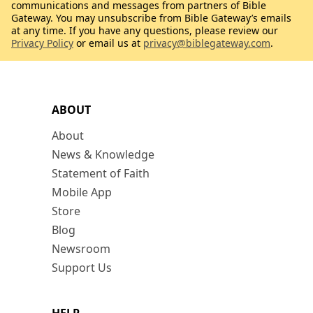
communications and messages from partners of Bible
Gateway. You may unsubscribe from Bible Gateway’s emails
at any time. If you have any questions, please review our
Privacy Policy
or email us at
privacy@biblegateway.com
.
ABOUT
About
News & Knowledge
Statement of Faith
Mobile App
Store
Blog
Newsroom
Support Us