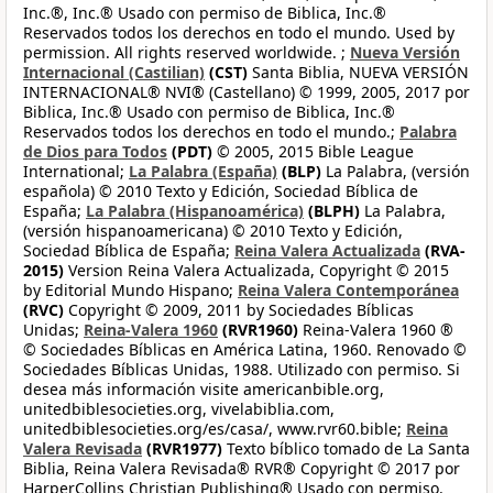
Inc.®, Inc.® Usado con permiso de Biblica, Inc.®
Reservados todos los derechos en todo el mundo. Used by
permission. All rights reserved worldwide. ;
Nueva Versión
Internacional (Castilian)
(CST)
Santa Biblia, NUEVA VERSIÓN
INTERNACIONAL® NVI® (Castellano) © 1999, 2005, 2017 por
Biblica, Inc.® Usado con permiso de Biblica, Inc.®
Reservados todos los derechos en todo el mundo.;
Palabra
de Dios para Todos
(PDT)
© 2005, 2015 Bible League
International;
La Palabra (España)
(BLP)
La Palabra, (versión
española) © 2010 Texto y Edición, Sociedad Bíblica de
España;
La Palabra (Hispanoamérica)
(BLPH)
La Palabra,
(versión hispanoamericana) © 2010 Texto y Edición,
Sociedad Bíblica de España;
Reina Valera Actualizada
(RVA-
2015)
Version Reina Valera Actualizada, Copyright © 2015
by Editorial Mundo Hispano;
Reina Valera Contemporánea
(RVC)
Copyright © 2009, 2011 by Sociedades Bíblicas
Unidas;
Reina-Valera 1960
(RVR1960)
Reina-Valera 1960 ®
© Sociedades Bíblicas en América Latina, 1960. Renovado ©
Sociedades Bíblicas Unidas, 1988. Utilizado con permiso. Si
desea más información visite americanbible.org,
unitedbiblesocieties.org, vivelabiblia.com,
unitedbiblesocieties.org/es/casa/, www.rvr60.bible;
Reina
Valera Revisada
(RVR1977)
Texto bíblico tomado de La Santa
Biblia, Reina Valera Revisada® RVR® Copyright © 2017 por
HarperCollins Christian Publishing® Usado con permiso.