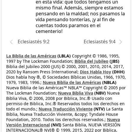
en esta vida: que todos tengamos un
mismo final. Además, siempre estamos
pensando en la maldad; nos pasamos la
vida pensando tonterías, ¡y al fin de
cuentas todos paramos en el
cementerio!
Eclesiastés 9:2
Eclesiastés 9:4
La Biblia de las Américas
(LBLA)
Copyright © 1986, 1995,
1997 by The Lockman Foundation;
Biblia del Jubileo
(JBS)
Biblia del Jubileo 2000 (JUS) © 2000, 2001, 2010, 2014, 2017,
2020 by Ransom Press International;
Dios Habla Hoy
(DHH)
Dios habla hoy ®, © Sociedades Bíblicas Unidas, 1966, 1970,
1979, 1983, 1996.;
Nueva Biblia de las Américas
(NBLA)
Nueva Biblia de las Américas™ NBLA™ Copyright © 2005 por
The Lockman Foundation;
Nueva Biblia Viva
(NBV)
Nueva
Biblia Viva, © 2006, 2008 por Biblica, Inc.® Usado con
permiso de Biblica, Inc.® Reservados todos los derechos en
todo el mundo.;
Nueva Traducción Viviente
(NTV)
La Santa
Biblia, Nueva Traducción Viviente, &copy; Tyndale House
Foundation, 2010. Todos los derechos reservados.;
Nueva
Versión Internacional
(NVI)
Santa Biblia, NUEVA VERSIÓN
INTERNACIONAL® NVI® © 1999, 2015, 2022 por Biblica,